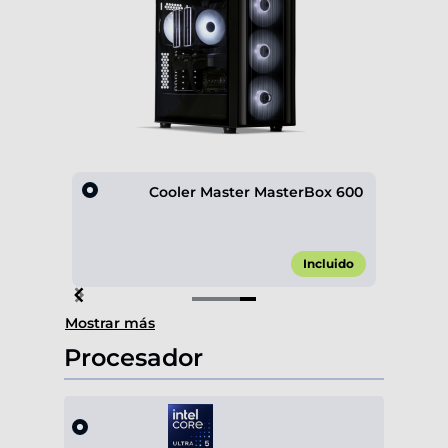
D600
Cooler Master MasterBox 600
,00 €*
Incluido
Item
Mostrar más
4
of
Procesador
4