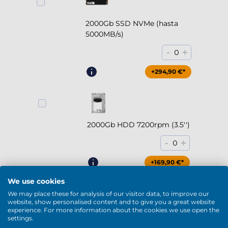
2000Gb SSD NVMe (hasta
5000MB/s)
-
+
0
+294,90 €*
2000Gb HDD 7200rpm (3.5'')
-
+
0
+169,90 €*
We use cookies
We may place these for analysis of our visitor data, to improve our
website, show personalised content and to give you a great website
experience. For more information about the cookies we use open the
4000Gb HDD 7200rpm (3.5'')
settings.