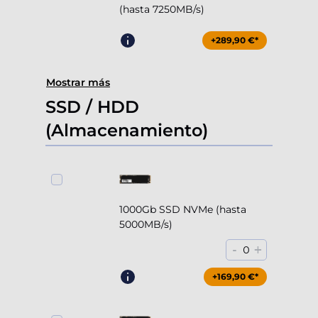
(hasta 7250MB/s)
+289,90 €*
Mostrar más
SSD / HDD
(Almacenamiento)
1000Gb SSD NVMe (hasta
5000MB/s)
-
+
0
+169,90 €*