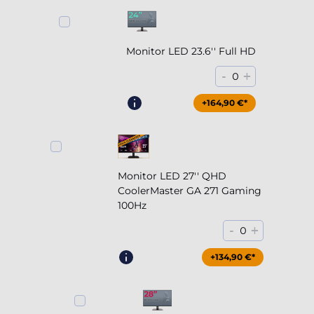
Monitor LED 23.6'' Full HD
-
+
0
+164,90 €*
Monitor LED 27'' QHD
CoolerMaster GA 271 Gaming
100Hz
-
+
0
+204,90 €*
+134,90 €*