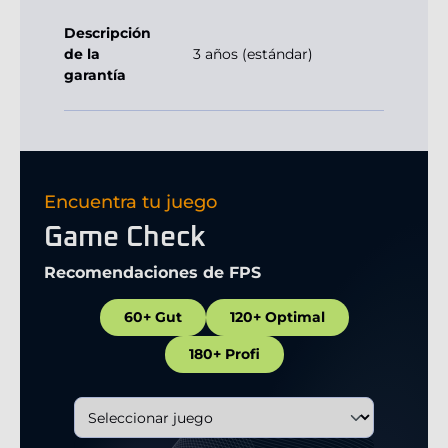
Descripción
de la
3 años (estándar)
garantía
Encuentra tu juego
Game Check
Recomendaciones de FPS
60+ Gut
120+ Optimal
180+ Profi