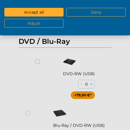
-
+
0
Accept all
Deny
+229,90 €*
Adjust
Mostrar más
DVD / Blu-Ray
DVD-RW (USB)
-
+
0
+79,90 €*
Blu-Ray / DVD-RW (USB)