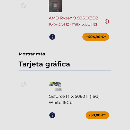
AMD Ryzen 9 9950X3D2
16x4.3GHz (max 5.6GHz)
+404,90 €*
Mostrar más
Tarjeta gráfica
Geforce RTX 5060Ti (16G)
White 16Gb
-50,00 €*