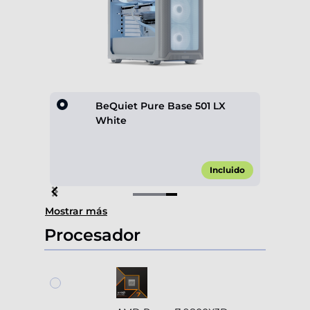
hite
BeQuiet Pure Base 501 LX
White
,00 €*
Incluido
Item
Mostrar más
4
of
Procesador
4