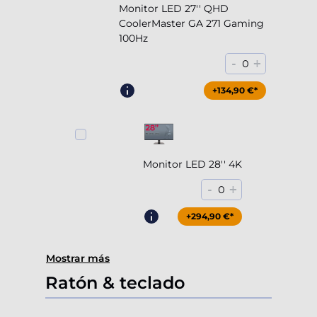
Monitor LED 27'' QHD
CoolerMaster GA 271 Gaming
100Hz
-
+
0
+204,90 €*
+134,90 €*
Monitor LED 28'' 4K
-
+
0
+294,90 €*
Mostrar más
Ratón & teclado