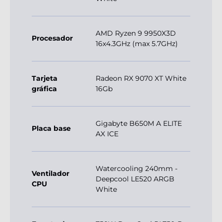
AMD Ryzen 9 9950X3D
Procesador
16x4.3GHz (max 5.7GHz)
Tarjeta
Radeon RX 9070 XT White
gráfica
16Gb
Gigabyte B650M A ELITE
Placa base
AX ICE
Watercooling 240mm -
Ventilador
Deepcool LE520 ARGB
CPU
White