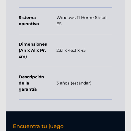
Sistema
Windows 11 Home 64-bit
operativo
ES
Dimensiones
(An x Al x Pr,
23,1 x 46,3 x 45
cm)
Descripción
de la
3 años (estándar)
garantía
Encuentra tu juego