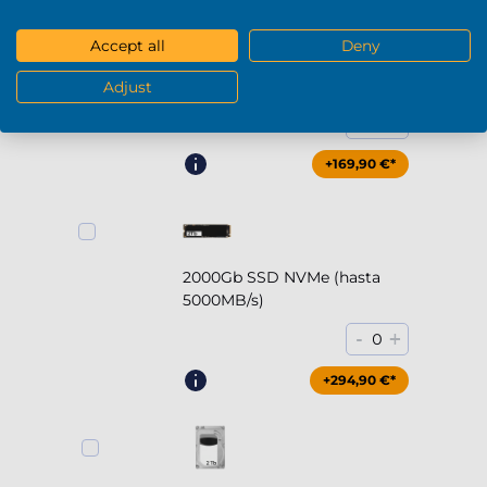
Accept all
Deny
1000Gb SSD NVMe (hasta
5000MB/s)
Adjust
-
+
0
+169,90 €*
2000Gb SSD NVMe (hasta
5000MB/s)
-
+
0
+294,90 €*