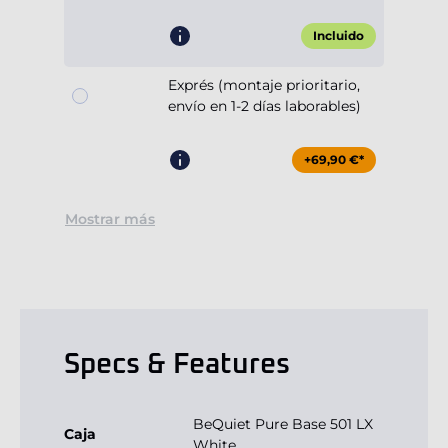
Incluido
Exprés (montaje prioritario,
envío en 1-2 días laborables)
+69,90 €*
Mostrar más
Specs & Features
BeQuiet Pure Base 501 LX
Caja
White