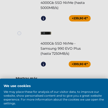
4000Gb SSD NVMe (hasta
5000MB/s)
+239,90 €*
4000Gb SSD NVMe -
Samsung 990 EVO Plus
(hasta 7250MB/s)
+399,90 €*
Mostrar más
SSD / HDD
We use cookies
We may place these for analysis of our visitor data, to improve our
(Almacenamiento)
website, show personalised content and to give you a great website
experience. For more information about the cookies we use open the
settings.