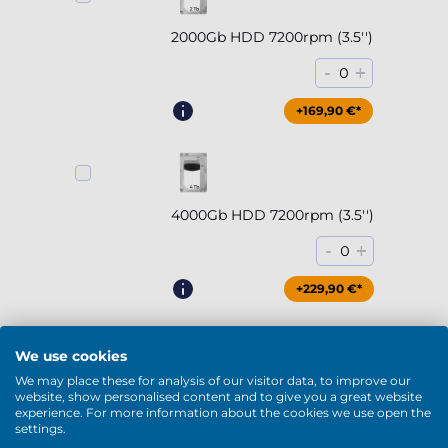
2000Gb HDD 7200rpm (3.5'')
-
+
0
+169,90 €*
4000Gb HDD 7200rpm (3.5'')
-
+
0
+229,90 €*
Mostrar más
We use cookies
DVD / Blu-Ray
We may place these for analysis of our visitor data, to improve our
website, show personalised content and to give you a great website
experience. For more information about the cookies we use open the
settings.