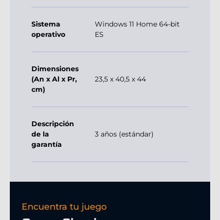
Sistema
Windows 11 Home 64-bit
operativo
ES
Dimensiones
(An x Al x Pr,
23,5 x 40,5 x 44
cm)
Descripción
de la
3 años (estándar)
garantía
Encuentra tu juego