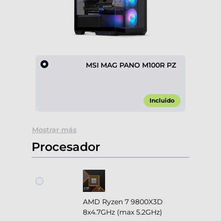
MSI MAG PANO M100R PZ
Incluido
Item
Mostrar más
1
of
Procesador
1
AMD Ryzen 7 9800X3D
8x4.7GHz (max 5.2GHz)