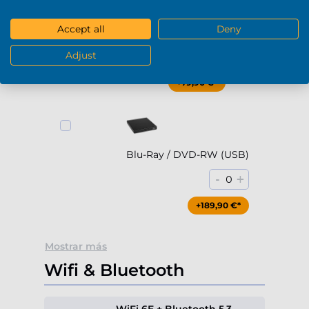
Accept all
Deny
DVD-RW (USB)
-
+
Adjust
0
+79,90 €*
Blu-Ray / DVD-RW (USB)
-
+
0
+189,90 €*
Mostrar más
Wifi & Bluetooth