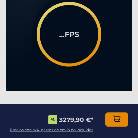
...FPS
EL GAMING MULTIJUGADOR EN LÌNEA COMO
NUNCA HABÉIS VISTO!
3279,90 €
*
%
Dotado de una caja de alta calidad, esta
Precios con IVA, gastos de envío no incluidos
configuración es imprescindible para los jugadores