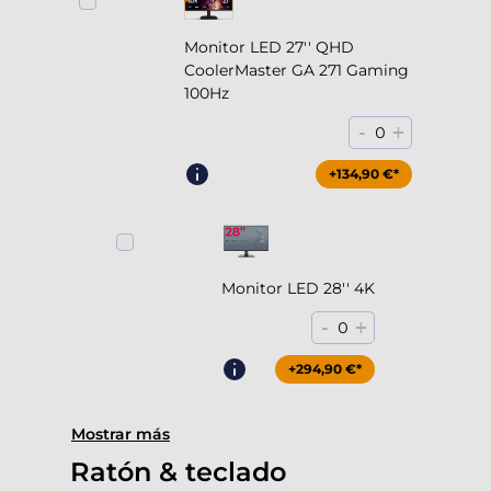
Monitor LED 27'' QHD
CoolerMaster GA 271 Gaming
100Hz
-
+
0
+204,90 €*
+134,90 €*
Monitor LED 28'' 4K
-
+
0
+294,90 €*
Mostrar más
Ratón & teclado