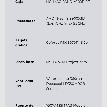
Caja
MSI MAG PANO M100R PZ
AMD Ryzen 9 9900X3D
Procesador
12x4.4GHz (max 5.5GHz)
Tarjeta
Geforce RTX 5070Ti 16Gb
gráfica
Placa base
MSI B650M Project Zero
Watercooling 360mm -
Ventilador
Deepcool LD360 ARGB
CPU
Screen
Fuente de
750W MSI MAG Modular