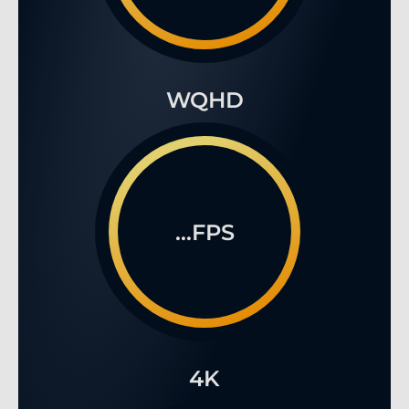
WQHD
...FPS
4K