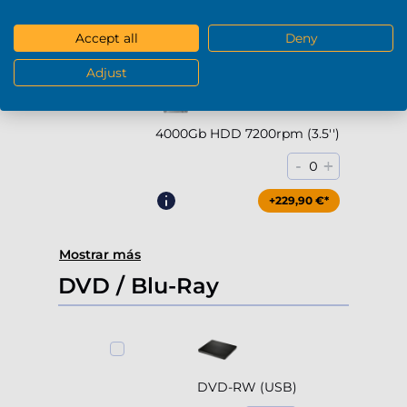
-
+
0
Accept all
Deny
+169,90 €*
Adjust
4000Gb HDD 7200rpm (3.5'')
-
+
0
+229,90 €*
Mostrar más
DVD / Blu-Ray
DVD-RW (USB)