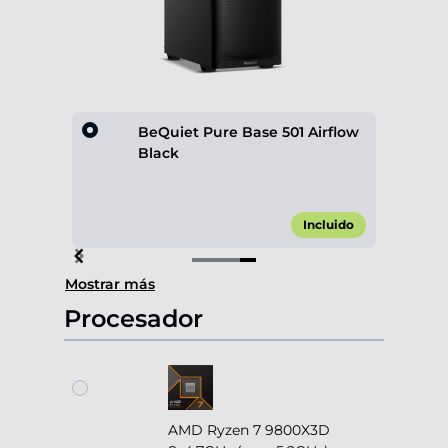
rflow
BeQuiet Pure Base 501 Airflow
Black
,00 €*
Incluido
Item
Mostrar más
4
of
Procesador
4
AMD Ryzen 7 9800X3D