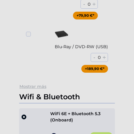
-
+
0
+79,90 €*
Blu-Ray / DVD-RW (USB)
-
+
0
+189,90 €*
Mostrar más
Wifi & Bluetooth
WiFi 6E + Bluetooth 5.3
(Onboard)