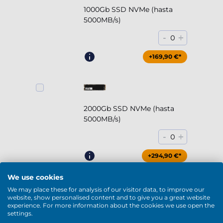
1000Gb SSD NVMe (hasta
5000MB/s)
-
+
0
+169,90 €*
2000Gb SSD NVMe (hasta
5000MB/s)
-
+
0
+294,90 €*
We use cookies
We may place these for analysis of our visitor data, to improve our
website, show personalised content and to give you a great website
experience. For more information about the cookies we use open the
2000Gb HDD 7200rpm (3.5'')
settings.