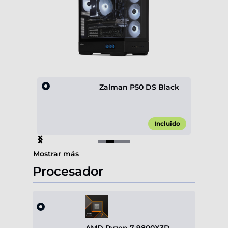
0 4F
Zalman P50 DS Black
,00 €*
Incluido
Item
Mostrar más
2
of
Procesador
4