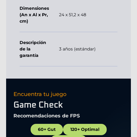
Dimensiones
(An x Al x Pr,
24 x 51,2 x 48
cm)
Descripción
de la
3 años (estándar)
garantía
Encuentra tu juego
Game Check
Recomendaciones de FPS
60+ Gut
120+ Optimal