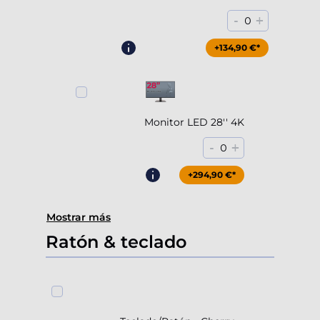
-
+
0
+204,90 €*
+134,90 €*
Monitor LED 28'' 4K
-
+
0
+294,90 €*
Mostrar más
Ratón & teclado