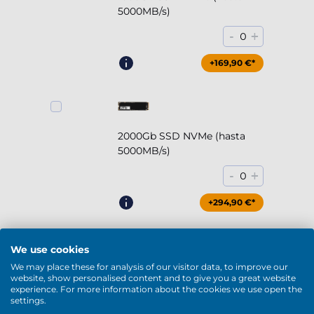
5000MB/s)
-
+
0
+169,90 €*
2000Gb SSD NVMe (hasta
5000MB/s)
-
+
0
+294,90 €*
We use cookies
We may place these for analysis of our visitor data, to improve our
2000Gb HDD 7200rpm (3.5'')
website, show personalised content and to give you a great website
experience. For more information about the cookies we use open the
-
+
0
settings.