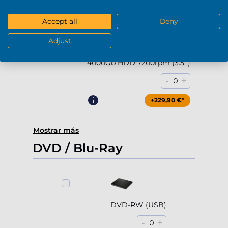
+169,90 €*
Accept all
Deny
Adjust
4000Gb HDD 7200rpm (3.5'')
-
+
0
+229,90 €*
Mostrar más
DVD / Blu-Ray
DVD-RW (USB)
-
+
0