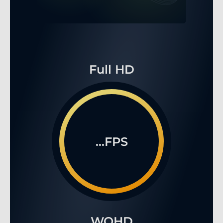
Full HD
...FPS
WQHD