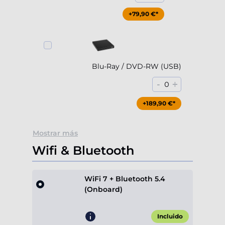
+79,90 €*
Blu-Ray / DVD-RW (USB)
-
+
0
+189,90 €*
Mostrar más
Wifi & Bluetooth
WiFi 7 + Bluetooth 5.4
(Onboard)
Incluido