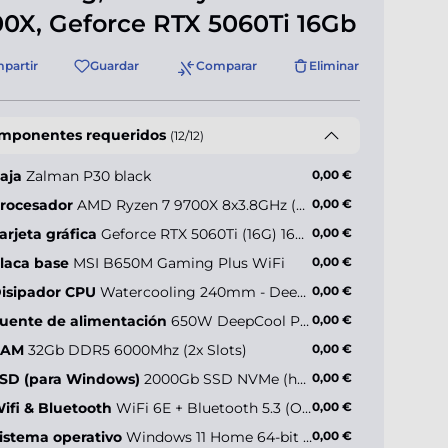
0X, Geforce RTX 5060Ti 16Gb
partir
Guardar
Comparar
Eliminar
mponentes requeridos
(12/12)
aja
Zalman P30 black
0,00 €
rocesador
AMD Ryzen 7 9700X 8x3.8GHz (max 5.5GHz)
0,00 €
arjeta gráfica
Geforce RTX 5060Ti (16G) 16Gb
0,00 €
ler Master
sterBox 600
laca base
MSI B650M Gaming Plus WiFi
0,00 €
isipador CPU
Watercooling 240mm - Deepcool LE240 V2 ARGB
0,00 €
uente de alimentación
650W DeepCool PL650-D (80+ Bronze)
0,00 €
0,00 €*
RAM
32Gb DDR5 6000Mhz (2x Slots)
0,00 €
SD (para Windows)
2000Gb SSD NVMe (hasta 5000MB/s)
0,00 €
ifi & Bluetooth
WiFi 6E + Bluetooth 5.3 (Onboard)
0,00 €
istema operativo
Windows 11 Home 64-bit ES
0,00 €