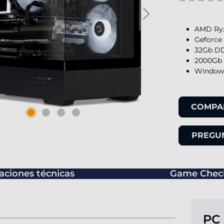
AMD Ryz
Geforce 
32Gb DD
2000Gb 
Windows
COMPA
PREGUN
caciones técnicas
Game Chec
PC