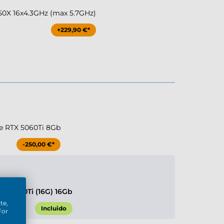
0X 16x4.3GHz (max 5.7GHz)
+229,90 €*
e RTX 5060Ti 8Gb
-250,00 €*
TX 5060Ti (16G) 16Gb
te,
Incluido
For