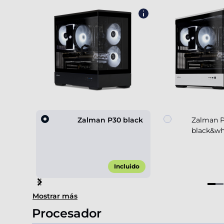
Zalman P30 black
Zalman 
black&wh
Incluido
Item
Mostrar más
1
of
Procesador
4