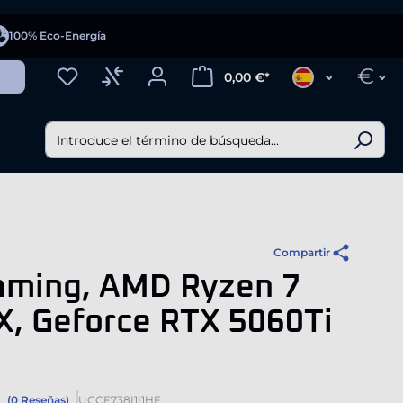
100% Eco-Energía
€
0,00 €*
Compartir
aming, AMD Ryzen 7
X, Geforce RTX 5060Ti
(0 Reseñas)
UCCF738I1I1HF