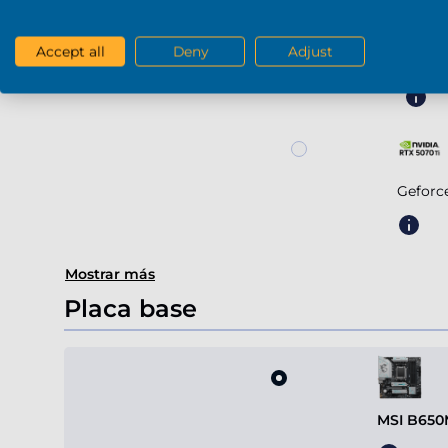
Accept all
Deny
Adjust
Gefor
Geforc
Mostrar más
Placa base
MSI B650