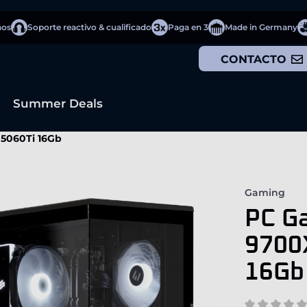
ños
Soporte reactivo & cualificado
Paga en 3
Made in Germany
CONTACTO
Summer Deals
 5060Ti 16Gb
Gaming
PC G
9700
16Gb