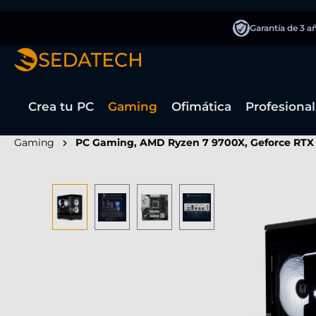
 búsqueda
Saltar a la navegación principal
Garantía de 3 a
Crea tu PC
Gaming
Ofimática
Profesional
Gaming
PC Gaming, AMD Ryzen 7 9700X, Geforce RTX
Omitir galería de imágenes