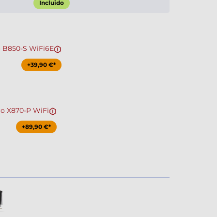
Incluido
o B850-S WiFi6E
+39,90 €*
ro X870-P WiFi
+89,90 €*