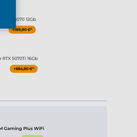
ce RTX 5070 12Gb
+169,90 €*
e RTX 5070Ti 16Gb
+584,90 €*
M Gaming Plus WiFi