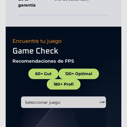
garantía
Encuentra tu juego
Game Check
Recomendaciones de FPS
60+ Gut
120+ Optimal
180+ Profi