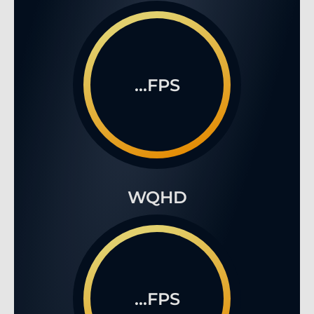
...FPS
WQHD
...FPS