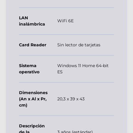
LAN
WiFi 6E
inalámbrica
Card Reader
Sin lector de tarjetas
Sistema
Windows 11 Home 64-bit
operativo
ES
Dimensiones
(An x Al x Pr,
20,3 x 39 x 43
cm)
Descripción
de la
3 años (estándar)