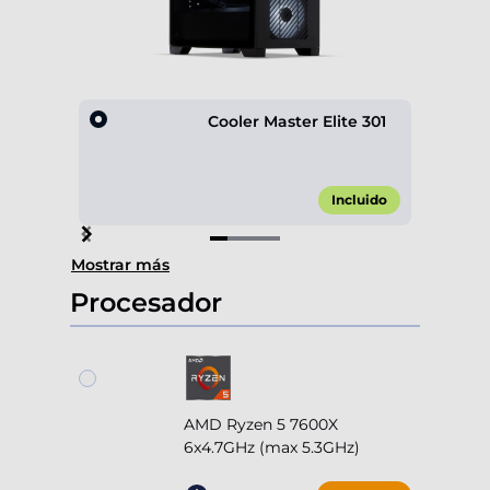
Cooler Master Elite 301
Incluido
Item
Mostrar más
1
of
Procesador
4
AMD Ryzen 5 7600X
6x4.7GHz (max 5.3GHz)