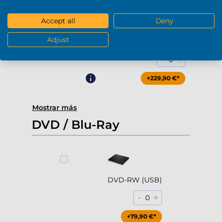
Accept all
Deny
Adjust
4000Gb HDD 7200rpm (3.5'')
-
+
0
+229,90 €*
Mostrar más
DVD / Blu-Ray
DVD-RW (USB)
-
+
0
+79,90 €*