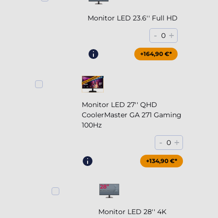
Monitor LED 23.6'' Full HD
-
+
0
+164,90 €*
Monitor LED 27'' QHD
CoolerMaster GA 271 Gaming
100Hz
-
+
0
+204,90 €*
+134,90 €*
Monitor LED 28'' 4K