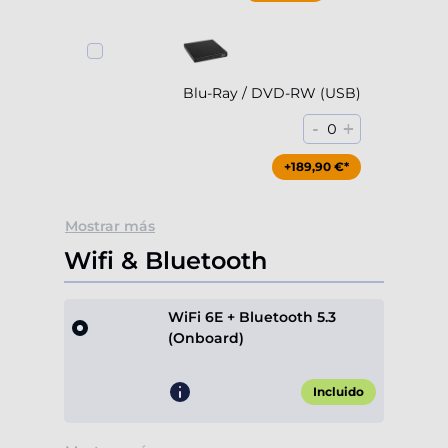
Blu-Ray / DVD-RW (USB)
-
+
0
+189,90 €*
Mostrar más
Wifi & Bluetooth
WiFi 6E + Bluetooth 5.3
(Onboard)
Incluido