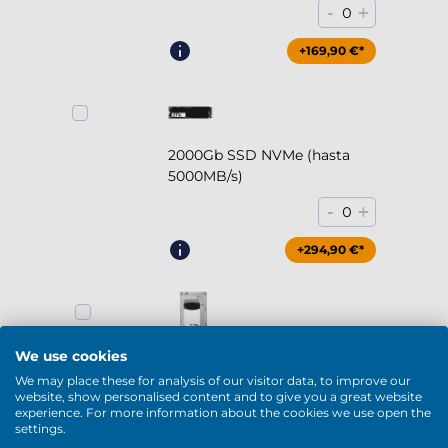
-
+
0
+169,90 €*
2000Gb SSD NVMe (hasta
5000MB/s)
-
+
0
+294,90 €*
2000Gb HDD 7200rpm (3.5'')
We use cookies
We may place these for analysis of our visitor data, to improve our
-
+
0
website, show personalised content and to give you a great website
experience. For more information about the cookies we use open the
+169,90 €*
settings.