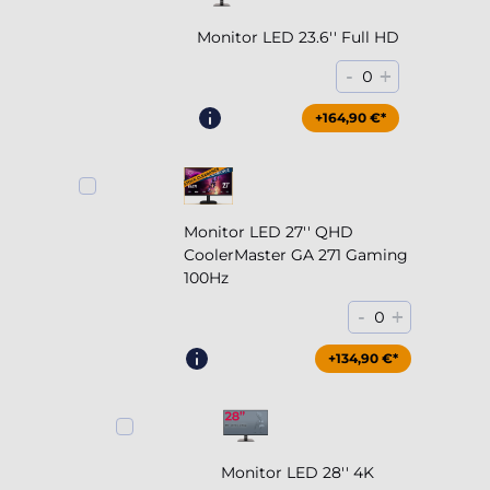
Monitor LED 23.6'' Full HD
-
+
0
+164,90 €*
Monitor LED 27'' QHD
CoolerMaster GA 271 Gaming
100Hz
-
+
0
+204,90 €*
+134,90 €*
Monitor LED 28'' 4K