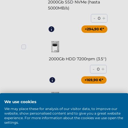
2000Gb SSD NVMe (hasta
5000MB/s)
-
+
0
+294,90 €*
2000Gb HDD 7200rpm (3.5'')
-
+
0
+169,90 €*
We use cookies
We may place these for analysis of our visitor data, to improve our
4000Gb HDD 7200rpm (3.5'')
website, show personalised content and to give you a great website
experience. For more information about the cookies we use open the
-
+
0
settings.