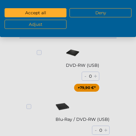
+229,90 €*
Accept all
Deny
Mostrar más
Adjust
DVD / Blu-Ray
DVD-RW (USB)
-
+
0
+79,90 €*
Blu-Ray / DVD-RW (USB)
-
+
0