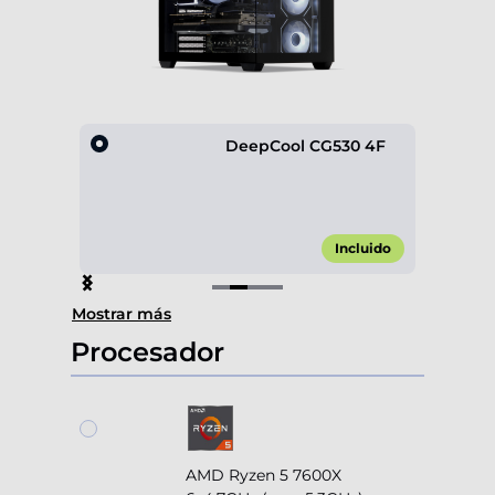
gital
DeepCool CG530 4F
,90 €*
Incluido
Item
Mostrar más
2
of
Procesador
4
AMD Ryzen 5 7600X