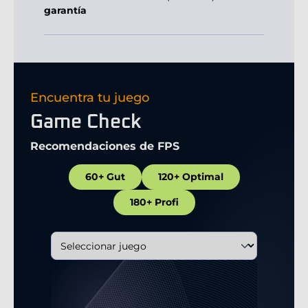
garantía
Encuentra tu juego
Game Check
Recomendaciones de FPS
60+ Gut
120+ Optimal
180+ Profi