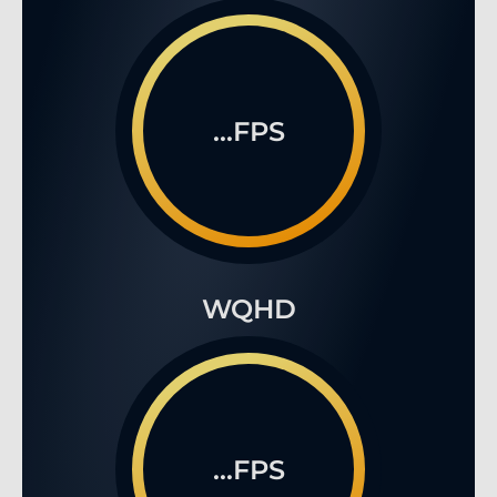
...FPS
WQHD
...FPS