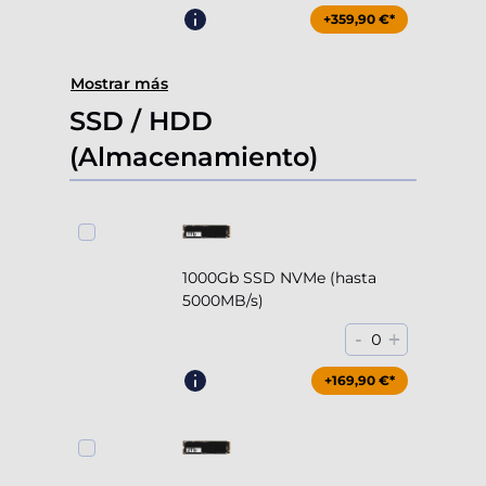
+359,90 €*
Mostrar más
SSD / HDD
(Almacenamiento)
1000Gb SSD NVMe (hasta
5000MB/s)
-
+
0
+169,90 €*