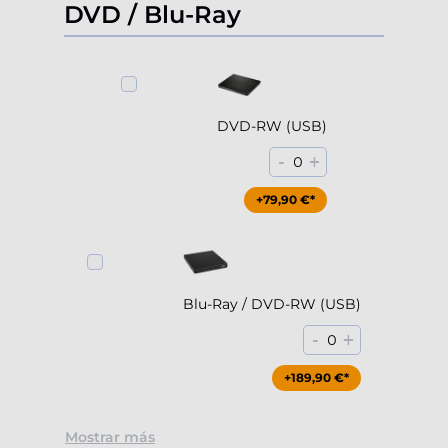
DVD / Blu-Ray
DVD-RW (USB)
-
+
0
+79,90 €*
Blu-Ray / DVD-RW (USB)
-
+
0
+189,90 €*
Mostrar más