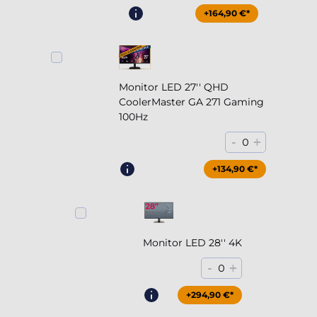
+164,90 €*
Monitor LED 27'' QHD
CoolerMaster GA 271 Gaming
100Hz
-
+
0
+204,90 €*
+134,90 €*
Monitor LED 28'' 4K
-
+
0
+294,90 €*