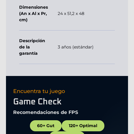
Dimensiones
(An x Al x Pr,
24 x 51,2 x 48
cm)
Descripción
de la
3 años (estándar)
garantía
Encuentra tu juego
Game Check
Recomendaciones de FPS
60+ Gut
120+ Optimal