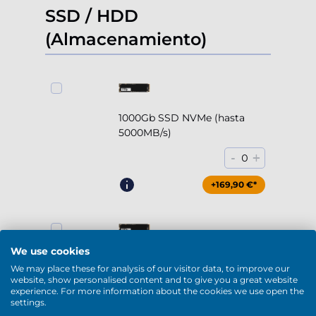
SSD / HDD
(Almacenamiento)
1000Gb SSD NVMe (hasta
5000MB/s)
-
+
0
+169,90 €*
We use cookies
2000Gb SSD NVMe (hasta
We may place these for analysis of our visitor data, to improve our
5000MB/s)
website, show personalised content and to give you a great website
experience. For more information about the cookies we use open the
-
+
0
settings.