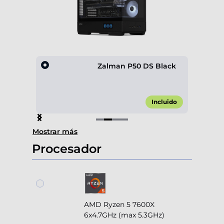
0 4F
Zalman P50 DS Black
,00 €*
Incluido
Item
Mostrar más
2
of
Procesador
4
AMD Ryzen 5 7600X
6x4.7GHz (max 5.3GHz)