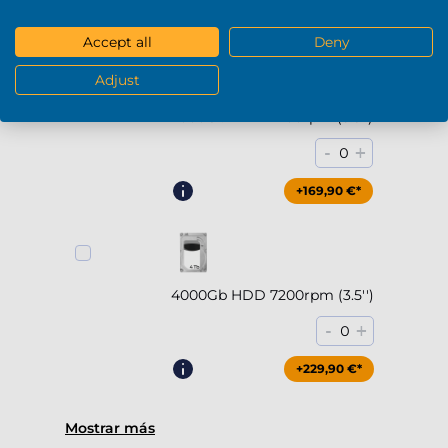
+294,90 €*
Accept all
Deny
Adjust
2000Gb HDD 7200rpm (3.5'')
-
+
0
+169,90 €*
4000Gb HDD 7200rpm (3.5'')
-
+
0
+229,90 €*
Mostrar más