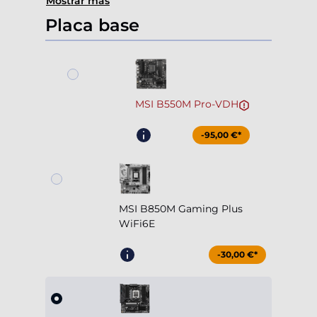
Mostrar más
Placa base
MSI B550M Pro-VDH
-95,00 €*
MSI B850M Gaming Plus
WiFi6E
-30,00 €*