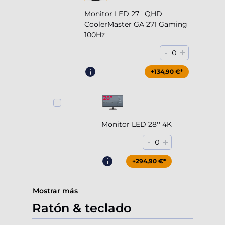
Monitor LED 27'' QHD
CoolerMaster GA 271 Gaming
100Hz
-
+
0
+204,90 €*
+134,90 €*
Monitor LED 28'' 4K
-
+
0
+294,90 €*
Mostrar más
Ratón & teclado