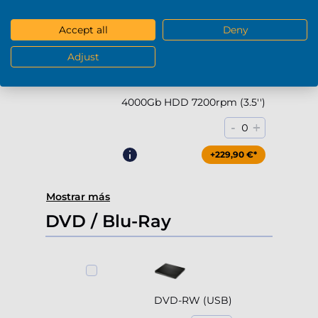
-
+
0
+169,90 €*
Accept all
Deny
Adjust
4000Gb HDD 7200rpm (3.5'')
-
+
0
+229,90 €*
Mostrar más
DVD / Blu-Ray
DVD-RW (USB)