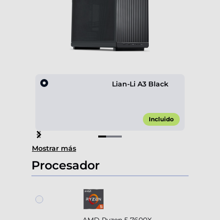
Lian-Li A3 Black
Incluido
Item
Mostrar más
1
of
Procesador
3