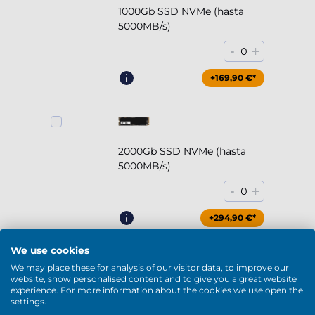
1000Gb SSD NVMe (hasta
5000MB/s)
-
+
0
+169,90 €*
2000Gb SSD NVMe (hasta
5000MB/s)
-
+
0
+294,90 €*
We use cookies
We may place these for analysis of our visitor data, to improve our
website, show personalised content and to give you a great website
experience. For more information about the cookies we use open the
2000Gb HDD 7200rpm (3.5'')
settings.