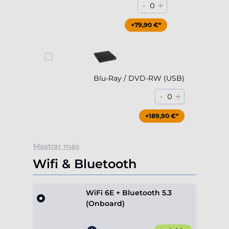
-
+
0
+79,90 €*
Blu-Ray / DVD-RW (USB)
-
+
0
+189,90 €*
Mostrar más
Wifi & Bluetooth
WiFi 6E + Bluetooth 5.3
(Onboard)