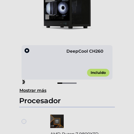
DeepCool CH260
Incluido
Item
Mostrar más
1
of
Procesador
4