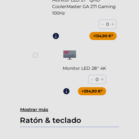
Monitor LED 27'' QHD
CoolerMaster GA 271 Gaming
100Hz
-
+
0
+204,90 €*
+134,90 €*
Monitor LED 28'' 4K
-
+
0
+294,90 €*
Mostrar más
Ratón & teclado