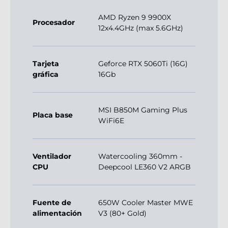
AMD Ryzen 9 9900X
Procesador
12x4.4GHz (max 5.6GHz)
Tarjeta
Geforce RTX 5060Ti (16G)
gráfica
16Gb
MSI B850M Gaming Plus
Placa base
WiFi6E
Ventilador
Watercooling 360mm -
CPU
Deepcool LE360 V2 ARGB
Fuente de
650W Cooler Master MWE
alimentación
V3 (80+ Gold)