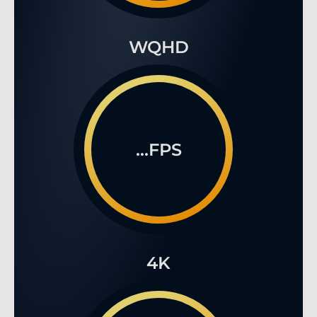
WQHD
...FPS
4K