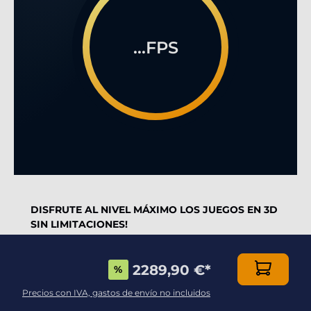
...FPS
DISFRUTE AL NIVEL MÁXIMO LOS JUEGOS EN 3D
SIN LIMITACIONES!
Con una caja de calidad superior, combinada con
2289,90 €
*
un eficiente tarjeta gráfica
Geforce RTX5060Ti
%
(16G) 16Gb
y con el poderoso procesador
AMD
Precios con IVA, gastos de envío no incluidos
Ryzen 9 9900X 12x 4.4Ghz (max 5.6Ghz)
pronto