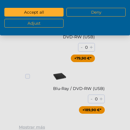
DVD / Blu-Ray
Accept all
Deny
Adjust
DVD-RW (USB)
-
+
0
+79,90 €*
Blu-Ray / DVD-RW (USB)
-
+
0
+189,90 €*
Mostrar más