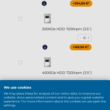
+294,90 €*
2000Gb HDD 7200rpm (3.5'')
-
+
0
+169,90 €*
4000Gb HDD 7200rpm (3.5'')
-
+
0
We use cookies
+229,90 €*
We may place these for analysis of our visitor data, to improve our
website, show personalised content and to give you a great website
experience. For more information about the cookies we use open the
Mostrar más
settings.