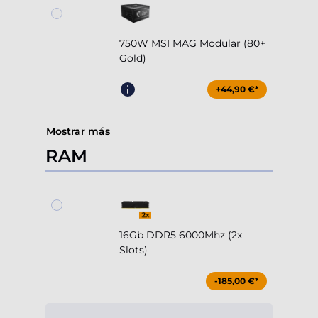
750W MSI MAG Modular (80+
Gold)
+44,90 €*
Mostrar más
RAM
16Gb DDR5 6000Mhz (2x
Slots)
-185,00 €*