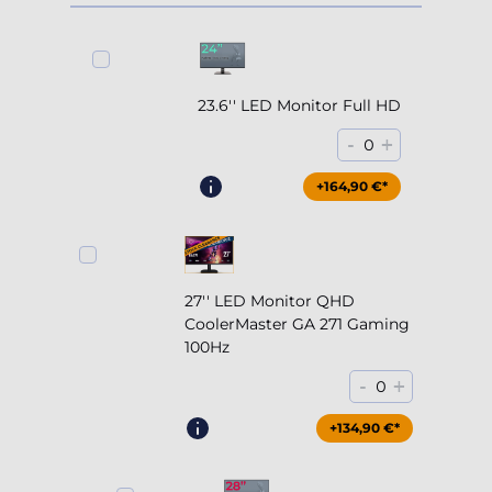
23.6'' LED Monitor Full HD
-
+
0
+164,90 €*
27'' LED Monitor QHD
CoolerMaster GA 271 Gaming
100Hz
-
+
0
+204,90 €*
+134,90 €*