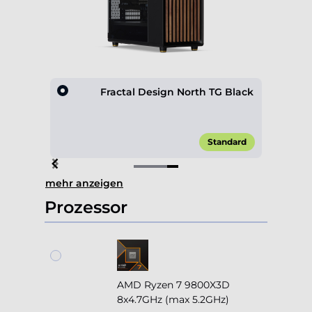
ox 600
Fractal Design North TG Black
,00 €*
Standard
Item
mehr anzeigen
4
of
Prozessor
4
AMD Ryzen 7 9800X3D
8x4.7GHz (max 5.2GHz)