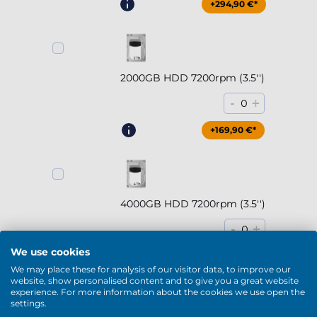
+294,90 €*
2000GB HDD 7200rpm (3.5'')
-
+
0
+169,90 €*
4000GB HDD 7200rpm (3.5'')
-
+
0
We use cookies
+229,90 €*
We may place these for analysis of our visitor data, to improve our
website, show personalised content and to give you a great website
experience. For more information about the cookies we use open the
mehr anzeigen
settings.