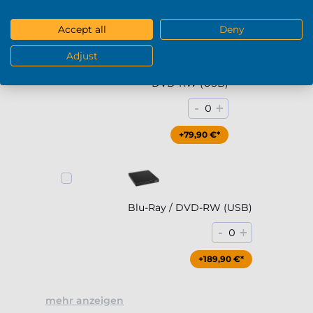
DVD / Blu-Ray
Accept all
Deny
Adjust
DVD-RW (USB)
-
+
0
+79,90 €*
Blu-Ray / DVD-RW (USB)
-
+
0
+189,90 €*
mehr anzeigen