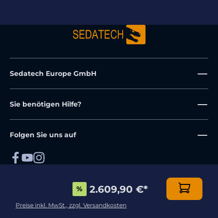
Sedatech Europe GmbH
Sie benötigen Hilfe?
Folgen Sie uns auf
AGB
Impressum
Datenschutz
2.609,90 €
*
%
* Preise inkl. MwSt., zzgl.
Versandkosten
.
© 2026 Sedatech Europe GmbH – All rights reserved
Preise inkl. MwSt., zzgl. Versandkosten