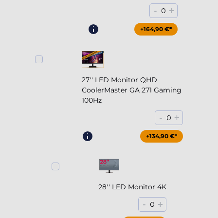
-
+
0
+164,90 €*
27'' LED Monitor QHD
CoolerMaster GA 271 Gaming
100Hz
-
+
0
+204,90 €*
+134,90 €*
28'' LED Monitor 4K
-
+
0