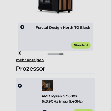
ox 600
Fractal Design North TG Black
,00 €*
Standard
Item
mehr anzeigen
4
of
Prozessor
4
AMD Ryzen 5 9600X
6x3.9GHz (max 5.4GHz)