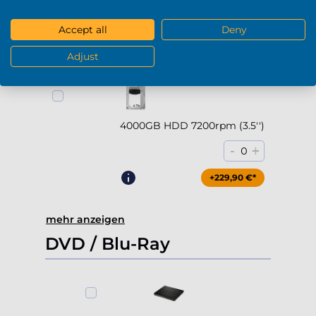
2000GB HDD 7200rpm (3.5'')
-
+
0
Accept all
Deny
+169,90 €*
Adjust
4000GB HDD 7200rpm (3.5'')
-
+
0
+229,90 €*
mehr anzeigen
DVD / Blu-Ray