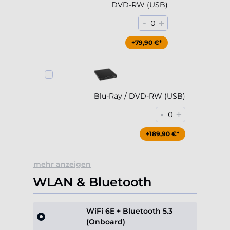
DVD-RW (USB)
-
+
0
+79,90 €*
Blu-Ray / DVD-RW (USB)
-
+
0
+189,90 €*
mehr anzeigen
WLAN & Bluetooth
WiFi 6E + Bluetooth 5.3
(Onboard)