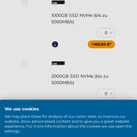
1000GB SSD NVMe (bis zu
5000MB/s)
-
+
0
+169,90 €*
2000GB SSD NVMe (bis zu
5000MB/s)
-
+
0
+294,90 €*
We use cookies
We may place these for analysis of our visitor data, to improve our
website, show personalised content and to give you a great website
experience. For more information about the cookies we use open the
settings.