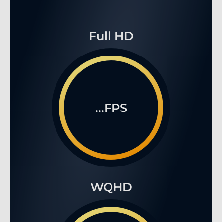
Full HD
...FPS
WQHD