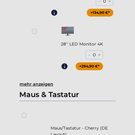
-
+
0
+204,90 €*
+134,90 €*
28'' LED Monitor 4K
-
+
0
+294,90 €*
mehr anzeigen
Maus & Tastatur
Maus/Tastatur - Cherry (DE
Layout)