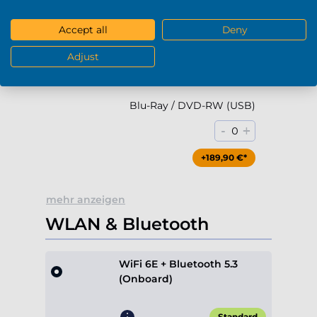
-
+
0
Accept all
Deny
+79,90 €*
Adjust
Blu-Ray / DVD-RW (USB)
-
+
0
+189,90 €*
mehr anzeigen
WLAN & Bluetooth
WiFi 6E + Bluetooth 5.3
(Onboard)
Standard