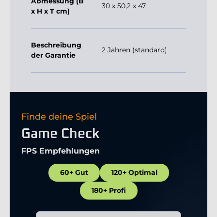
Abmessung (B
30 x 50,2 x 47
x H x T cm)
Beschreibung
2 Jahren (standard)
der Garantie
Finde deine Spiel
Game Check
FPS Empfehlungen
60+ Gut
120+ Optimal
180+ Profi