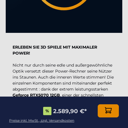
ERLEBEN SIE 3D SPIELE MIT MAXIMALER
POWER!
Nicht nur durch seine edle und außergewöhnliche
Optik versetzt dieser Power-Rechner seine Nützer
ins Staunen. Auch die inneren Werte stimmen! Die
einzelnen Komponenten sind miteinander perfekt
abgestimmt : dank der extrem leistungsstarken
Geforce RTX5070 12GB
, einer der schnellsten
Grafikkarte überhaupt, und der CPU
Intel i7-
14700KF 20x 3.4GHz (max 5.6GHz)
genießt der
2.589,90 €
*
%
kompromisslose Anwender die anspruchsvollsten
3D Spiele und Multimediaanwendungen in bester
Preise inkl. MwSt., zzgl. Versandkosten
4K Qualität und mit maximaler FPS-Zahl