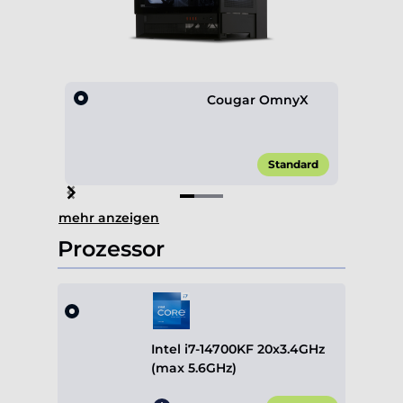
Cougar OmnyX
Standard
Item
mehr anzeigen
1
of
Prozessor
3
Intel i7-14700KF 20x3.4GHz
(max 5.6GHz)