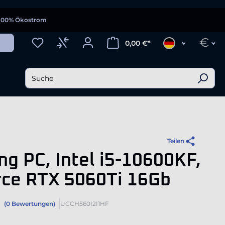
100% Ökostrom
€
0,00 €*
Teilen
g PC, Intel i5-10600KF,
rce RTX 5060Ti 16Gb
(0 Bewertungen)
UCCH560I2I1HF