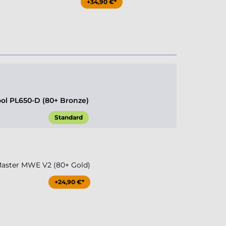
+34,90 €*
l PL650-D (80+ Bronze)
Standard
aster MWE V2 (80+ Gold)
+24,90 €*