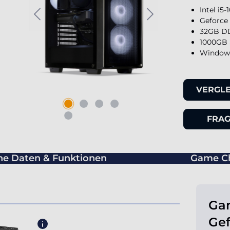
Intel i5
Geforce
32GB DD
1000GB 
Windows
VERGL
FRAG
he Daten & Funktionen
Game C
Gam
Gef