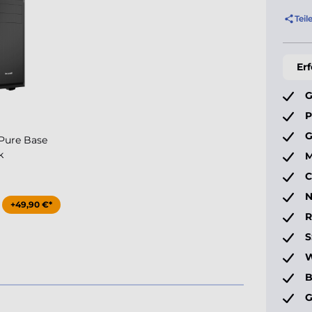
Teil
Er
G
P
G
Pure Base
k
M
C
N
+49,90 €*
S
W
B
G