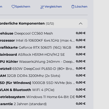
en
Speichern
Vergleichen
Löschen
forderliche Komponenten
(12/12)
ehäuse
Deepcool CC560 Mesh
0,00 €
rozessor
Intel i5-10600KF 6x4.1GHz (max 4.8GHz)
0,00 €
rafikkarte
Geforce RTX 5060Ti (16G) 16GB
0,00 €
ainboard
ASRock H510M-HDV/M.2 SE
0,00 €
PU Kühler
Wasserkühlung 240mm - Deepcool LE240 V2 ARGB
0,00 €
etzteil
650W DeepCool PL650-D (80+ Bronze)
0,00 €
RAM
32GB DDR4 3200Mhz (2x Slots)
0,00 €
SD (für Windows)
1000GB SSD NVMe (bis zu 5000MB/s)
0,00 €
LAN & Bluetooth
WiFi 4 (PCIe)
0,00 €
etriebssystem
Windows 11 Home 64-Bit DE
0,00 €
arantie
2 Jahren (standard)
0,00 €