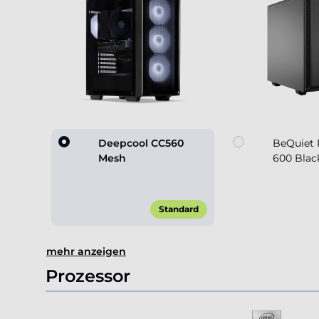
Deepcool CC560
BeQuiet 
Mesh
600 Blac
Standard
Item
mehr anzeigen
1
of
Prozessor
2