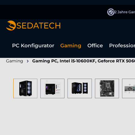
springen
Zur Hauptnavigation springen
2 Jahre Gar
PC Konfigurator
Gaming
Office
Professio
Gaming
Gaming PC, Intel i5-10600KF, Geforce RTX 506
Bildergalerie überspringen