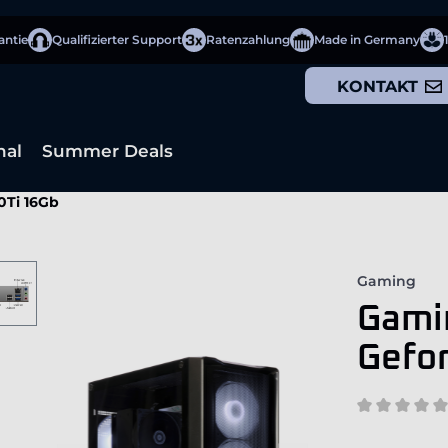
antie
Qualifizierter Support
Ratenzahlung
Made in Germany
KONTAKT
nal
Summer Deals
0Ti 16Gb
Gaming
Gamin
Gefo