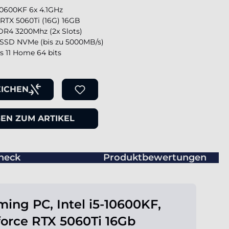
-10600KF 6x 4.1GHz
 RTX 5060Ti (16G) 16GB
R4 3200Mhz (2x Slots)
SSD NVMe (bis zu 5000MB/s)
 11 Home 64 bits
EICHEN
EN ZUM ARTIKEL
heck
Produktbewertungen
ing PC, Intel i5-10600KF,
orce RTX 5060Ti 16Gb