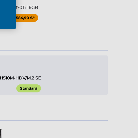
e RTX 5070Ti 16GB
+584,90 €*
H510M-HDV/M.2 SE
Standard