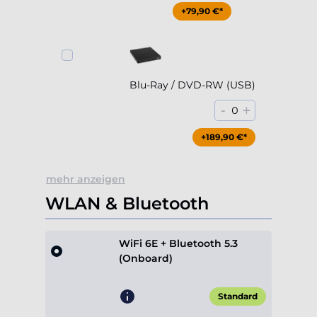
+79,90 €*
Blu-Ray / DVD-RW (USB)
-
+
0
+189,90 €*
mehr anzeigen
WLAN & Bluetooth
WiFi 6E + Bluetooth 5.3
(Onboard)
Standard