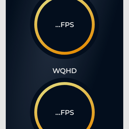
...FPS
WQHD
...FPS