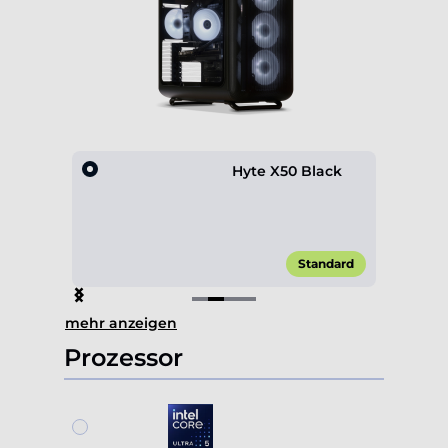
lack
Hyte X50 Black
,00 €*
Standard
Item
mehr anzeigen
2
of
Prozessor
4