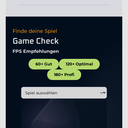
Finde deine Spiel
Game Check
FPS Empfehlungen
60+ Gut
120+ Optimal
180+ Profi