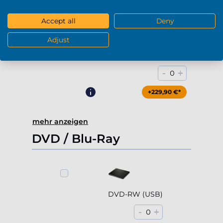
+169,90 €*
Accept all
Deny
Adjust
4000GB HDD 7200rpm (3.5'')
-
+
0
+229,90 €*
mehr anzeigen
DVD / Blu-Ray
DVD-RW (USB)
-
+
0