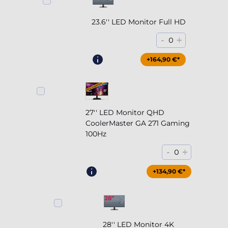
23.6'' LED Monitor Full HD
-
+
0
+164,90 €*
27'' LED Monitor QHD
CoolerMaster GA 271 Gaming
100Hz
-
+
0
+204,90 €*
+134,90 €*
28'' LED Monitor 4K