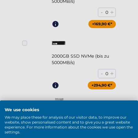
5000MB/s)
-
+
0
+169,90 €*
2000GB SSD NVMe (bis zu
5000MB/s)
-
+
0
+294,90 €*
We use cookies
2000GB HDD 7200rpm (3.5'')
We may place these for analysis of our visitor data, to improve our
website, show personalised content and to give you a great website
experience. For more information about the cookies we use open the
-
+
0
settings.