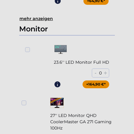
mehr anzeigen
Monitor
23.6'' LED Monitor Full HD
-
+
0
+164,90 €*
27'' LED Monitor QHD
CoolerMaster GA 271 Gaming
100Hz
-
+
0
+204,90 €*
+134,90 €*