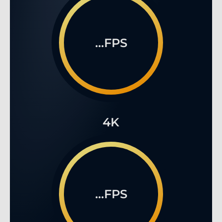
...FPS
4K
...FPS
2.519,90 €
*
%
Preise inkl. MwSt., zzgl. Versandkosten