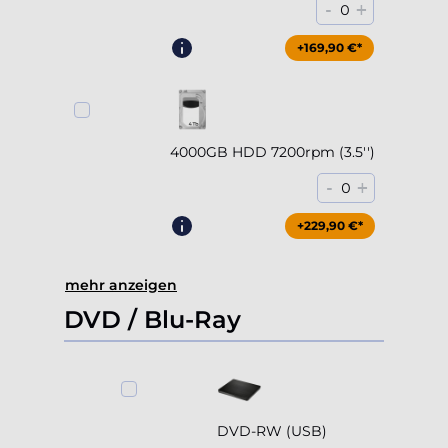
Accept all
Deny
Adjust
4000GB HDD 7200rpm (3.5'')
-
+
0
+229,90 €*
mehr anzeigen
DVD / Blu-Ray
DVD-RW (USB)
-
+
0
+79,90 €*