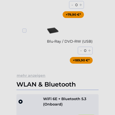
Blu-Ray / DVD-RW (USB)
-
+
0
+189,90 €*
mehr anzeigen
WLAN & Bluetooth
WiFi 6E + Bluetooth 5.3
(Onboard)
Standard