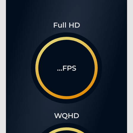
Full HD
...FPS
WQHD