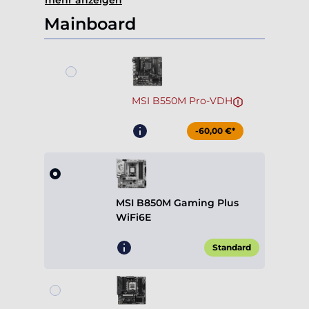
MSI B550M Pro-VDH
-60,00 €*
MSI B850M Gaming Plus
WiFi6E
Standard
Gigabyte B850M Gaming X
WiFi6E