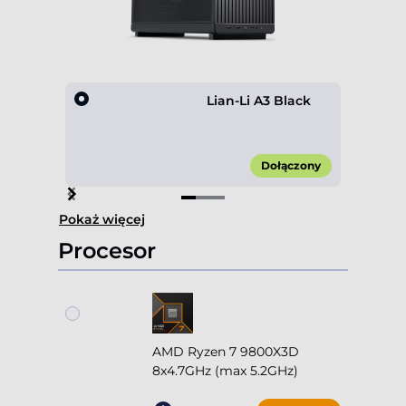
Lian-Li A3 Black
Dołączony
Item
Pokaż więcej
1
of
Procesor
3
AMD Ryzen 7 9800X3D
8x4.7GHz (max 5.2GHz)