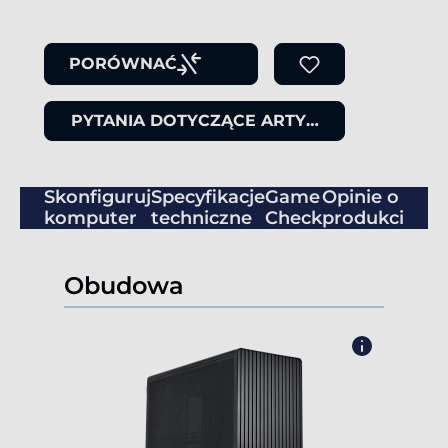
PORÓWNAĆ
PYTANIA DOTYCZĄCE ARTYKUŁU
Skonfiguruj
Specyfikacje
Game
Opinie o
komputer
techniczne
Check
produkcie
Obudowa