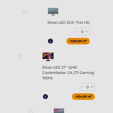
Ekran LED 23.6'' Full HD
-
+
0
+669,90 zł*
Ekran LED 27'' QHD
CoolerMaster GA 271 Gaming
100Hz
-
+
0
+854,90 zł*
+534,90 zł*