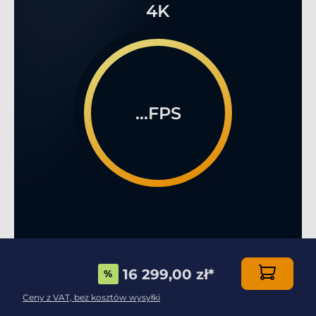
4K
...FPS
16 299,00 zł
*
%
WIELOOSOBOWA GRA ONLINE, JAKIEJ JESZCZE
NIE WIDZIAŁEŚ!
Ceny z VAT, bez kosztów wysyłki