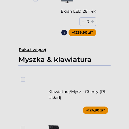
Ekran LED 28'' 4K
-
+
0
+1239,90 zł*
Pokaż więcej
Myszka & klawiatura
Klawiatura/Mysz - Cherry (PL
Układ)
+124,90 zł*