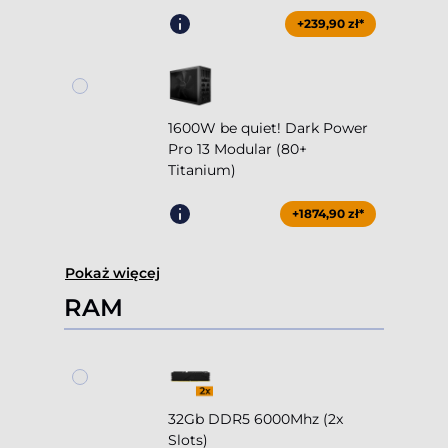
+239,90 zł*
1600W be quiet! Dark Power
Pro 13 Modular (80+
Titanium)
+1874,90 zł*
Pokaż więcej
RAM
32Gb DDR5 6000Mhz (2x
Slots)