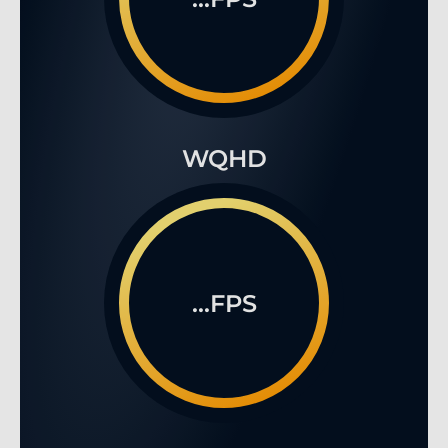
WQHD
...FPS