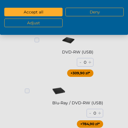
Pokaż więcej
Accept all
Deny
DVD / Blu-Ray
Adjust
DVD-RW (USB)
-
+
0
+309,90 zł*
Blu-Ray / DVD-RW (USB)
-
+
0
+784,90 zł*