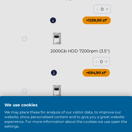
-
+
0
+1239,90 zł*
2000Gb HDD 7200rpm (3.5'')
-
+
0
+694,90 zł*
4000Gb HDD 7200rpm (3.5'')
We use cookies
We may place these for analysis of our visitor data, to improve our
-
+
0
website, show personalised content and to give you a great website
experience. For more information about the cookies we use open the
+944,90 zł*
settings.