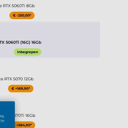
e RTX 5060Ti 8Gb
€ -250,00*
TX 5060Ti (16G) 16Gb
Inbegrepen
ce RTX 5070 12Gb
€ +169,90*
e RTX 5070Ti 16Gb
te,
For
€ +584,90*