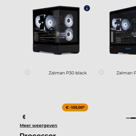
30
Zalman P30 black
Zalman P
15,00*
€ -105,00*
Item
Meer weergeven
4
of
Processor