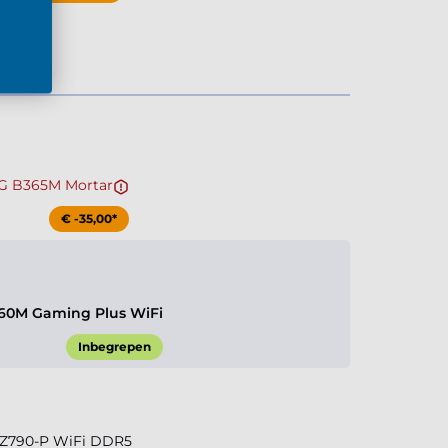
G B365M Mortar
€ -35,00*
60M Gaming Plus WiFi
Inbegrepen
 Z790-P WiFi DDR5