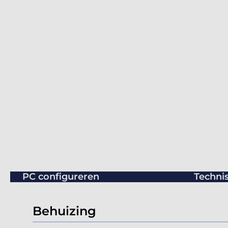
PC configureren
Technis
Behuizing