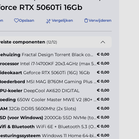
orce RTX 5060Ti 16Gb
en
Opslaan
Vergelijken
Verwijderen
reiste componenten
(12/12)
ehuizing
Fractal Design Torrent Black compact TG
€ 0,00
rocessor
Intel i7-14700KF 20x3.4GHz (max 5.6GHz)
€ 0,00
ideokaart
Geforce RTX 5060Ti (16G) 16Gb
€ 0,00
oederbord
MSI MAG B760M Gaming Plus WiFi
€ 0,00
PU-koeler
DeepCool AK620 DIGITAL
€ 0,00
oeding
650W Cooler Master MWE V2 (80+ Gold)
€ 0,00
RAM
32Gb DDR5 5600Mhz (2x Slots)
€ 0,00
SD (voor Windows)
2000Gb SSD NVMe (tot 5000MB/s)
€ 0,00
ifi & Bluetooth
WiFi 6E + Bluetooth 5.3 (Onboard)
€ 0,00
esturingssysteem
Windows 11 Home 64-bit NL
€ 0,00