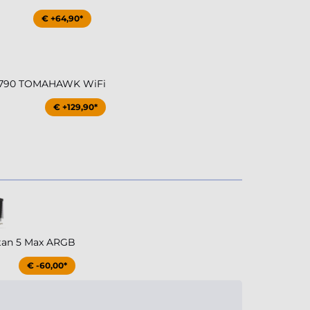
€ +64,90*
Z790 TOMAHAWK WiFi
€ +129,90*
tan 5 Max ARGB
€ -60,00*