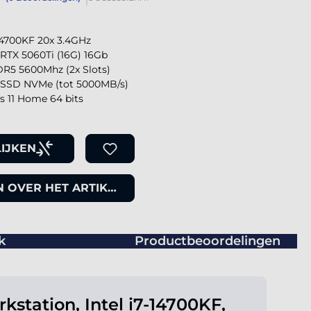
-14700KF 20x 3.4GHz
RTX 5060Ti (16G) 16Gb
R5 5600Mhz (2x Slots)
SSD NVMe (tot 5000MB/s)
 11 Home 64 bits
IJKEN
 OVER HET ARTIKEL
k
Productbeoordelingen
kstation, Intel i7-14700KF,