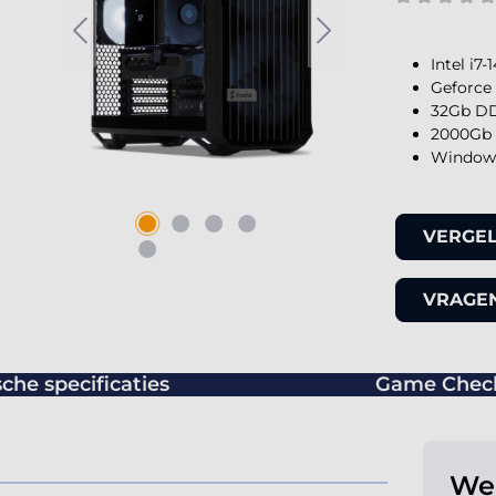
Intel i7
Geforce 
32Gb DD
2000Gb 
Windows
VERGEL
VRAGEN
che specificaties
Game Chec
Wer