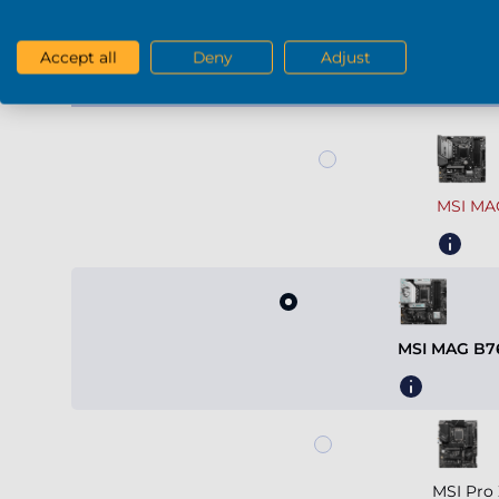
Meer weergeven
Accept all
Deny
Adjust
Moederbord
MSI MA
MSI MAG B7
MSI Pro