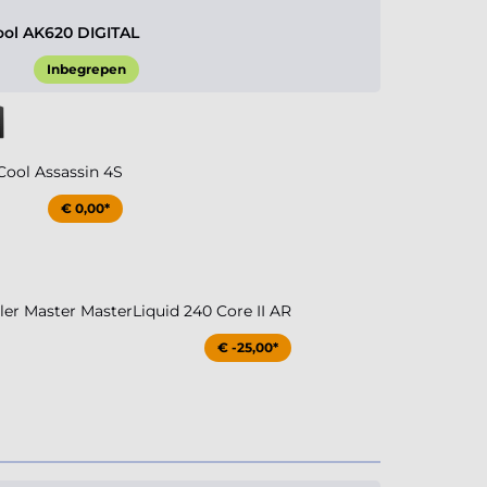
ol AK620 DIGITAL
Inbegrepen
ool Assassin 4S
€ 0,00*
r Master MasterLiquid 240 Core II AR
€ -25,00*