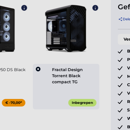
Gef
Del
Ve
B
P
V
50 DS Black
Fractal Design
Torrent Black
M
compact TG
C
V
€ -70,00*
Inbegrepen
S
W
B