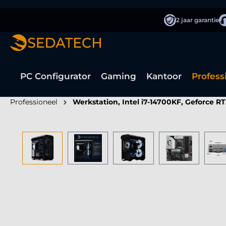
oekopdracht
Ga naar de hoofdnavigatie
2 jaar garantie
PC Configurator
Gaming
Kantoor
Profess
Professioneel
Werkstation, Intel i7-14700KF, Geforce R
Afbeeldingengalerij overslaan