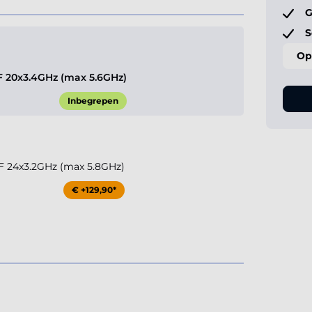
G
S
Op
KF 20x3.4GHz (max 5.6GHz)
Inbegrepen
KF 24x3.2GHz (max 5.8GHz)
€ +129,90*