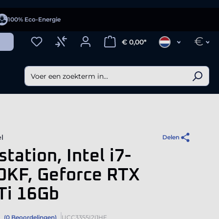
100% Eco-Energie
€
€ 0,00*
l
Delen
tation, Intel i7-
0KF, Geforce RTX
Ti 16Gb
(0 Beoordelingen)
UCC3355I2I1HF