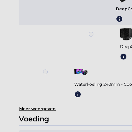
DeepCo
DeepC
Waterkoeling 240mm - Coole
Meer weergeven
Voeding