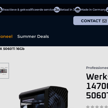
Reactieve & gekwalificeerde service
Betaal in 3
Made in Germany
CONTACT
ioneel
Summer Deals
TX 5060Ti 16Gb
Professionee
Werks
1470
5060