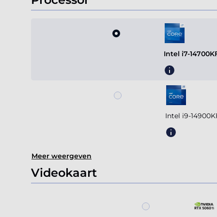
4
Intel i7-14700
Intel i9-14900
Meer weergeven
Videokaart