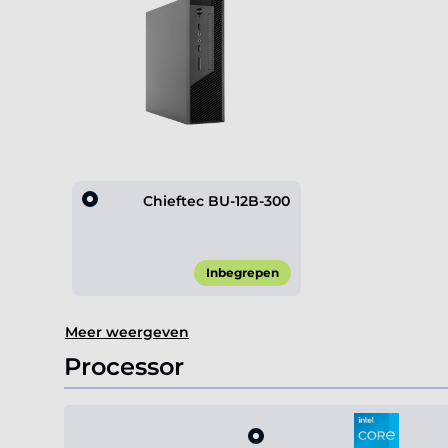
Chieftec BU-12B-300
Inbegrepen
Item
Meer weergeven
1
of
Processor
1