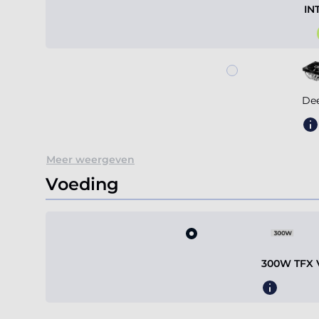
IN
De
Meer weergeven
Voeding
300W TFX V