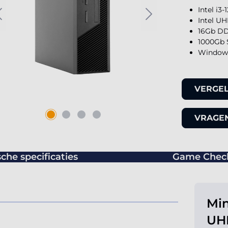
Intel i3
Intel UH
16Gb DD
1000Gb 
Windows
VERGEL
VRAGEN
che specificaties
Game Chec
Min
UH