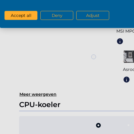
Accept all
Deny
Adjust
MSI MPG
Asro
Meer weergeven
CPU-koeler