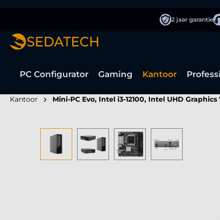
oekopdracht
Ga naar de hoofdnavigatie
2 jaar garantie
PC Configurator
Gaming
Kantoor
Profess
Kantoor
Mini-PC Evo, Intel i3-12100, Intel UHD Graphics
Afbeeldingengalerij overslaan