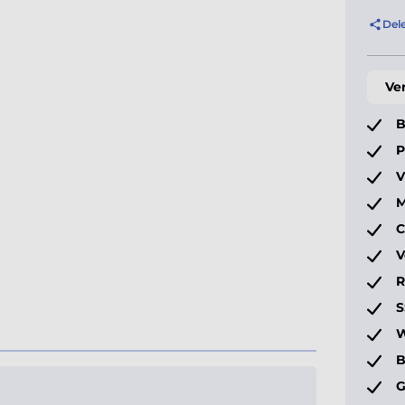
Del
Ve
B
P
V
M
C
V
S
W
B
G