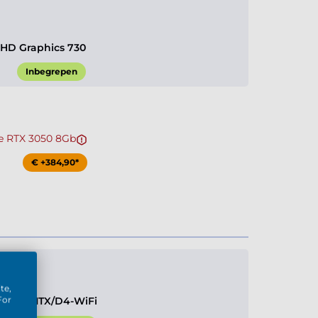
UHD Graphics 730
Inbegrepen
e RTX 3050 8Gb
€ +384,90*
te,
For
B760M-ITX/D4-WiFi