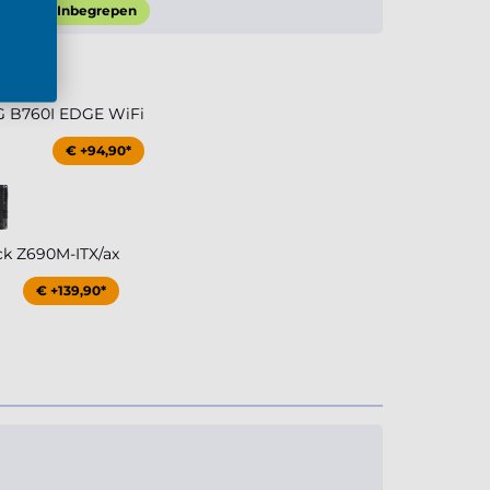
Inbegrepen
 B760I EDGE WiFi
€ +94,90*
ck Z690M-ITX/ax
€ +139,90*