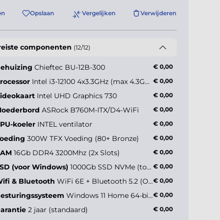
en
Opslaan
Vergelijken
Verwijderen
reiste componenten
(12/12)
ehuizing
Chieftec BU-12B-300
€ 0,00
rocessor
Intel i3-12100 4x3.3GHz (max 4.3GHz)
€ 0,00
ideokaart
Intel UHD Graphics 730
€ 0,00
oederbord
ASRock B760M-ITX/D4-WiFi
€ 0,00
PU-koeler
INTEL ventilator
€ 0,00
oeding
300W TFX Voeding (80+ Bronze)
€ 0,00
RAM
16Gb DDR4 3200Mhz (2x Slots)
€ 0,00
SD (voor Windows)
1000Gb SSD NVMe (tot 5000MB/s)
€ 0,00
ifi & Bluetooth
WiFi 6E + Bluetooth 5.2 (Onboard)
€ 0,00
esturingssysteem
Windows 11 Home 64-bit NL
€ 0,00
arantie
2 jaar (standaard)
€ 0,00