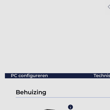
PC configureren
Technis
Behuizing