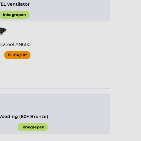
TEL ventilator
Inbegrepen
epCool AN600
€ +64,90*
oeding (80+ Bronze)
Inbegrepen