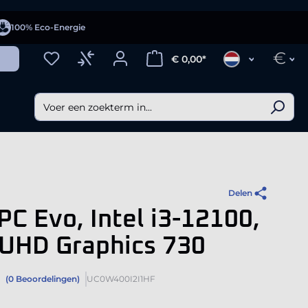
100% Eco-Energie
€
€ 0,00*
Delen
PC Evo, Intel i3-12100,
 UHD Graphics 730
(0 Beoordelingen)
UC0W400I2I1HF