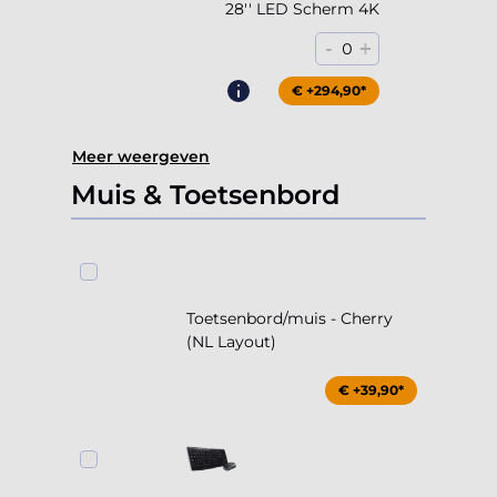
28'' LED Scherm 4K
-
+
0
€ +294,90*
Meer weergeven
Muis & Toetsenbord
Toetsenbord/muis - Cherry
(NL Layout)
€ +39,90*