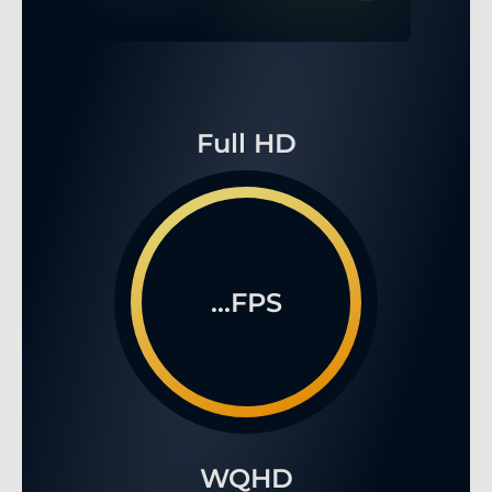
Full HD
...FPS
WQHD