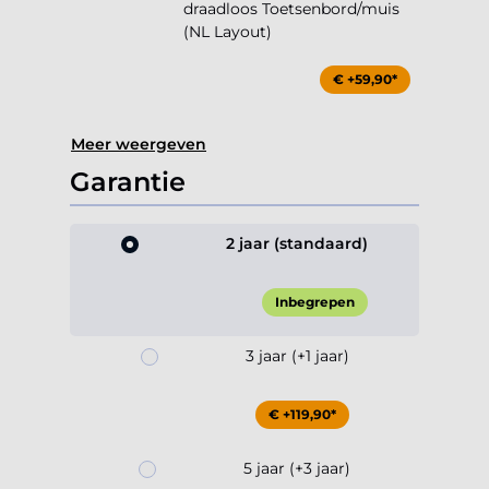
draadloos Toetsenbord/muis
(NL Layout)
€ +59,90*
Meer weergeven
Garantie
2 jaar (standaard)
Inbegrepen
3 jaar (+1 jaar)
€ +119,90*
5 jaar (+3 jaar)