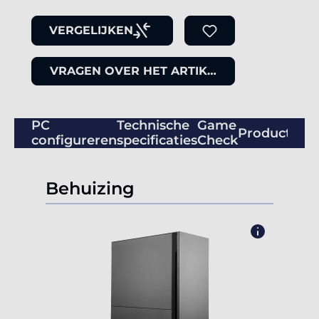
VERGELIJKEN
VRAGEN OVER HET ARTIKEL
PC
Technische
Game
Productbeo
configureren
specificaties
Check
Behuizing