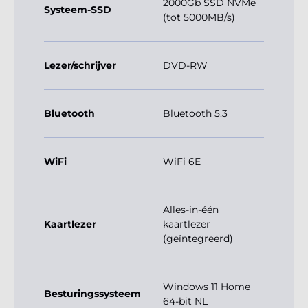
2000Gb SSD NVMe
Systeem-SSD
(tot 5000MB/s)
Lezer/schrijver
DVD-RW
Bluetooth
Bluetooth 5.3
WiFi
WiFi 6E
Alles-in-één
Kaartlezer
kaartlezer
(geïntegreerd)
Windows 11 Home
Besturingssysteem
64-bit NL