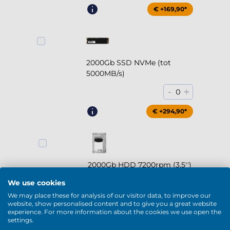
€ +169,90*
2000Gb SSD NVMe (tot
5000MB/s)
-
+
0
€ +294,90*
2000Gb HDD 7200rpm (3.5'')
-
+
0
We use cookies
We may place these for analysis of our visitor data, to improve our
€ +169,90*
website, show personalised content and to give you a great website
experience. For more information about the cookies we use open the
settings.