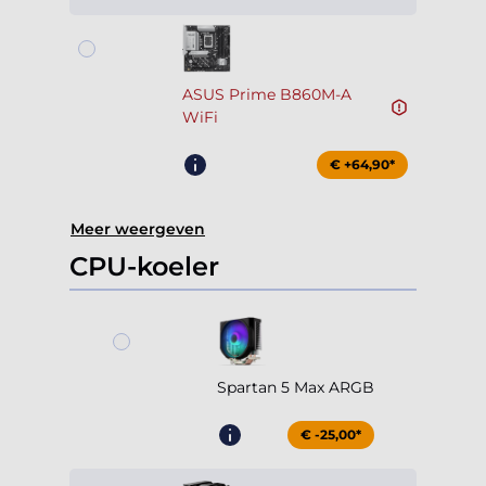
ASUS Prime B860M-A
WiFi
€ +64,90*
Meer weergeven
CPU-koeler
Spartan 5 Max ARGB
€ -25,00*