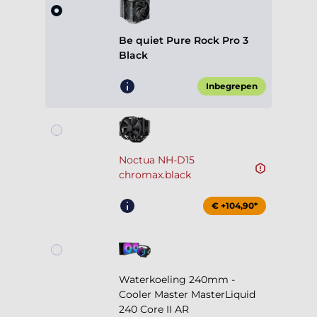
Be quiet Pure Rock Pro 3
Black
Inbegrepen
Noctua NH-D15
chromax.black
€ +104,90*
Waterkoeling 240mm -
Cooler Master MasterLiquid
240 Core II AR