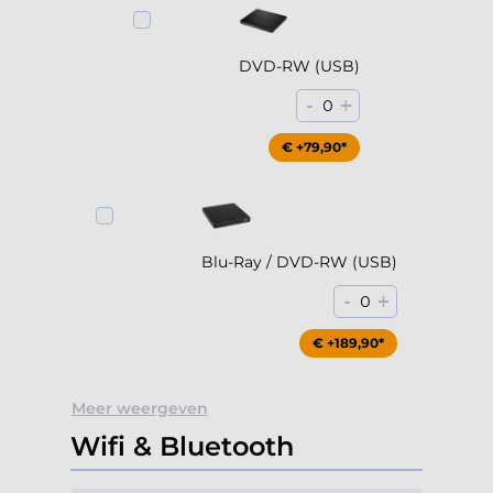
DVD-RW (USB)
-
+
0
€ +79,90*
Blu-Ray / DVD-RW (USB)
-
+
0
€ +189,90*
Meer weergeven
Wifi & Bluetooth