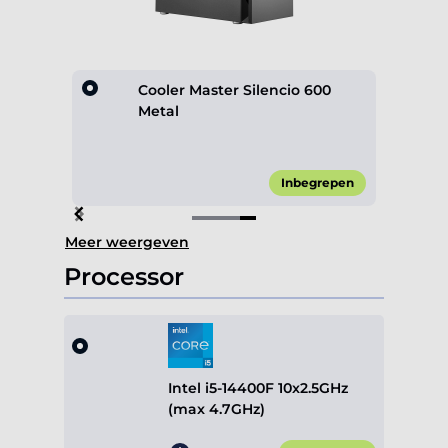
lack
Cooler Master Silencio 600
Metal
24,90*
Inbegrepen
Item
Meer weergeven
4
of
Processor
4
Intel i5-14400F 10x2.5GHz
(max 4.7GHz)