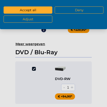
Accept all
Deny
4000Gb HDD 7200rpm (3.5'')
Adjust
-
+
0
€ +229,90*
Meer weergeven
DVD / Blu-Ray
DVD-RW
-
+
1
€ +94,90*