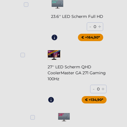
23.6'' LED Scherm Full HD
-
+
0
€ +164,90*
27'' LED Scherm QHD
CoolerMaster GA 271 Gaming
100Hz
-
+
0
€ +204,90*
€ +134,90*