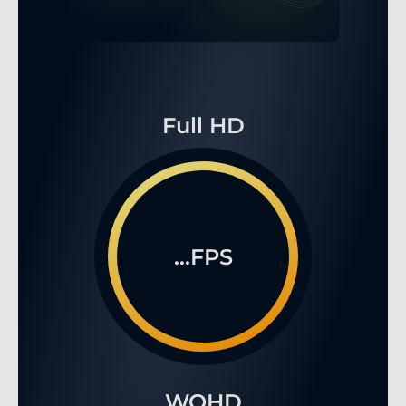
Full HD
...FPS
WQHD