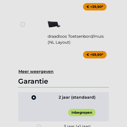
€ +39,90*
draadloos Toetsenbord/muis
(NL Layout)
€ +59,90*
Meer weergeven
Garantie
2 jaar (standaard)
Inbegrepen
3 jaar (+1 jaar)