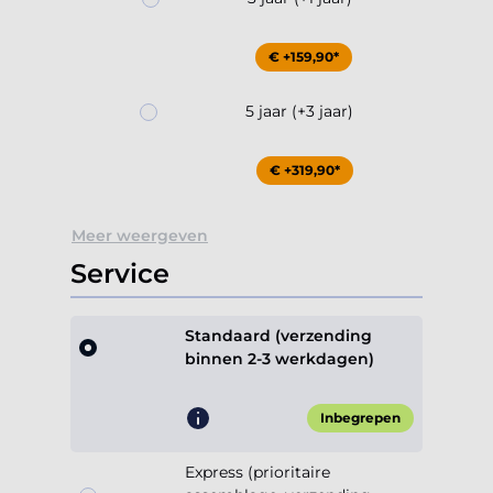
€ +159,90*
5 jaar (+3 jaar)
€ +319,90*
Meer weergeven
Service
Standaard (verzending
binnen 2-3 werkdagen)
Inbegrepen
Express (prioritaire