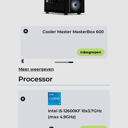
D600
Cooler Master MasterBox 600
10,00*
Inbegrepen
Item
Meer weergeven
4
of
Processor
4
Intel i5-12600KF 10x3.7GHz
(max 4.9GHz)