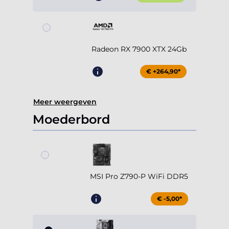
Radeon RX 7900 XTX 24Gb
€ +264,90*
Meer weergeven
Moederbord
MSI Pro Z790-P WiFi DDR5
€ -5,00*