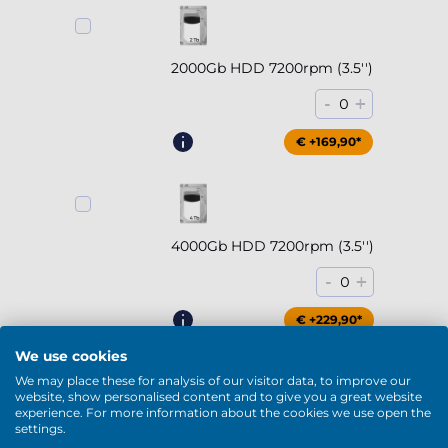
2000Gb HDD 7200rpm (3.5'')
-
+
0
€ +169,90*
4000Gb HDD 7200rpm (3.5'')
-
+
0
€ +229,90*
We use cookies
Meer weergeven
We may place these for analysis of our visitor data, to improve our
website, show personalised content and to give you a great website
DVD / Blu-Ray
experience. For more information about the cookies we use open the
settings.