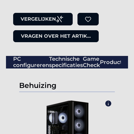
VERGELIJKEN
VRAGEN OVER HET ARTIKEL
PC
Technische
Game
Productbeo
configureren
specificaties
Check
Behuizing