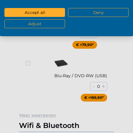
Accept all
Deny
DVD-RW (USB)
Adjust
-
+
0
€ +79,90*
Blu-Ray / DVD-RW (USB)
-
+
0
€ +189,90*
Meer weergeven
Wifi & Bluetooth