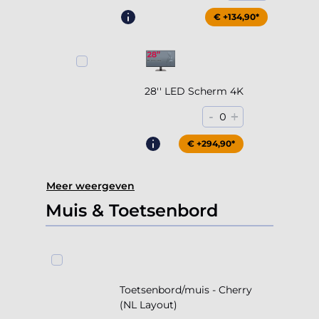
€ +204,90*
€ +134,90*
28'' LED Scherm 4K
-
+
0
€ +294,90*
Meer weergeven
Muis & Toetsenbord
Toetsenbord/muis - Cherry
(NL Layout)