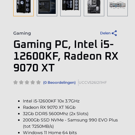
Gaming
Delen
Gaming PC, Intel i5-
12600KF, Radeon RX
9070 XT
(0 Beoordelingen)
UCCV526I2I1HF
Intel i5-12600KF 10x 3.7GHz
Radeon RX 9070 XT 16Gb
32Gb DDR5 5600Mhz (2x Slots)
2000Gb SSD NVMe - Samsung 990 EVO Plus
(tot 7250MB/s)
Windows 11 Home 64 bits