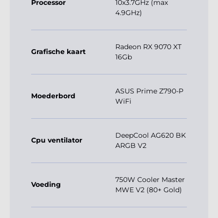
Processor
10x3.7GHz (max
4.9GHz)
Radeon RX 9070 XT
Grafische kaart
16Gb
ASUS Prime Z790-P
Moederbord
WiFi
DeepCool AG620 BK
Cpu ventilator
ARGB V2
750W Cooler Master
Voeding
MWE V2 (80+ Gold)