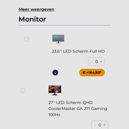
Meer weergeven
Monitor
23.6'' LED Scherm Full HD
-
+
0
€ +164,90*
27'' LED Scherm QHD
CoolerMaster GA 271 Gaming
100Hz
-
+
0