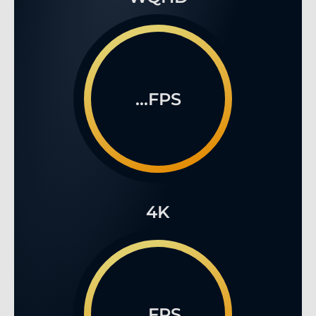
...FPS
4K
...FPS