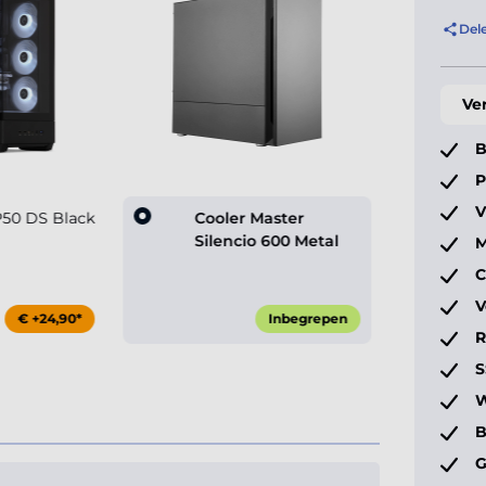
Del
Ve
B
P
V
50 DS Black
Cooler Master
Silencio 600 Metal
M
C
V
€ +24,90*
Inbegrepen
S
W
B
G