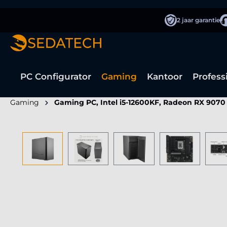
oekopdracht
Ga naar de hoofdnavigatie
2 jaar garantie
PC Configurator
Gaming
Kantoor
Profess
Gaming
Gaming PC, Intel i5-12600KF, Radeon RX 9070
Afbeeldingengalerij overslaan