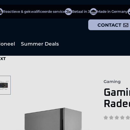
Reactieve & gekwalificeerde service
Betaal in 3
Made in Germany
CONTACT
ioneel
Summer Deals
 XT
Gaming
Gamin
Rade