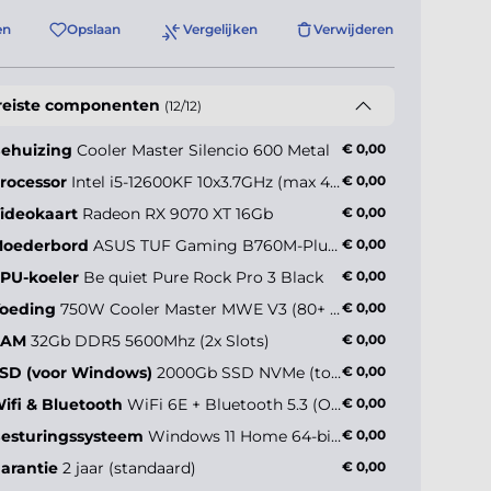
en
Opslaan
Vergelijken
Verwijderen
reiste componenten
(12/12)
ehuizing
Cooler Master Silencio 600 Metal
€ 0,00
rocessor
Intel i5-12600KF 10x3.7GHz (max 4.9GHz)
€ 0,00
ideokaart
Radeon RX 9070 XT 16Gb
€ 0,00
oederbord
ASUS TUF Gaming B760M-Plus WiFi II
€ 0,00
PU-koeler
Be quiet Pure Rock Pro 3 Black
€ 0,00
oeding
750W Cooler Master MWE V3 (80+ Gold)
€ 0,00
RAM
32Gb DDR5 5600Mhz (2x Slots)
€ 0,00
SD (voor Windows)
2000Gb SSD NVMe (tot 5000MB/s)
€ 0,00
ifi & Bluetooth
WiFi 6E + Bluetooth 5.3 (Onboard)
€ 0,00
esturingssysteem
Windows 11 Home 64-bit NL
€ 0,00
arantie
2 jaar (standaard)
€ 0,00