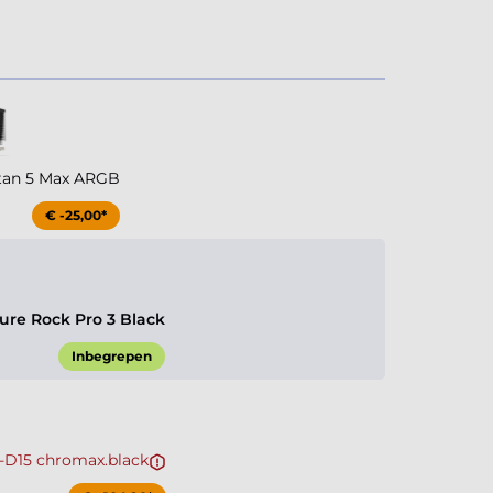
tan 5 Max ARGB
€ -25,00*
ure Rock Pro 3 Black
Inbegrepen
-D15 chromax.black