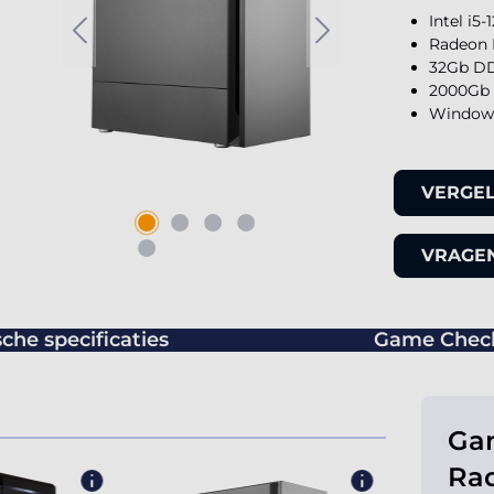
Intel i5
Radeon 
32Gb DD
2000Gb 
Windows
VERGEL
VRAGEN
che specificaties
Game Chec
Gam
Ra