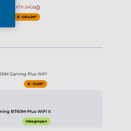
X 7900 XTX 24Gb
€ +264,90*
60M Gaming Plus WiFi
€ -10,00*
ing B760M-Plus WiFi II
Inbegrepen