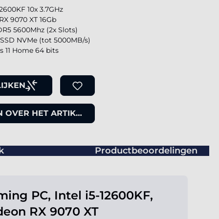
-12600KF 10x 3.7GHz
RX 9070 XT 16Gb
R5 5600Mhz (2x Slots)
SSD NVMe (tot 5000MB/s)
 11 Home 64 bits
IJKEN
 OVER HET ARTIKEL
k
Productbeoordelingen
ing PC, Intel i5-12600KF,
deon RX 9070 XT