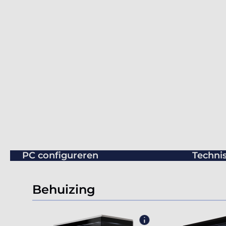
PC configureren
Technis
Behuizing