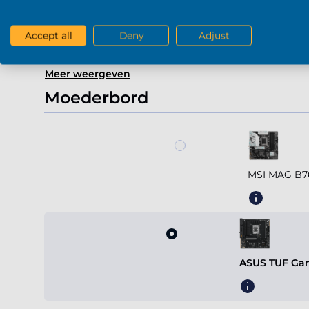
Radeon R
Accept all
Deny
Adjust
Meer weergeven
Moederbord
MSI MAG B7
ASUS TUF Gam