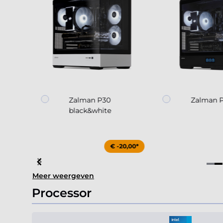
 black
Zalman P30
Zalman P
black&white
25,00*
€ -20,00*
Item
Meer weergeven
4
of
Processor
4