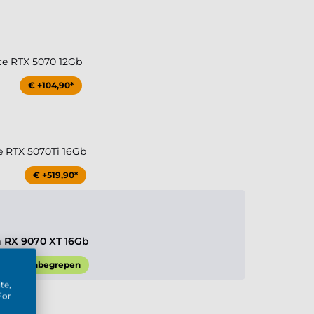
ce RTX 5070 12Gb
€ +104,90*
e RTX 5070Ti 16Gb
€ +519,90*
 RX 9070 XT 16Gb
Inbegrepen
te,
For