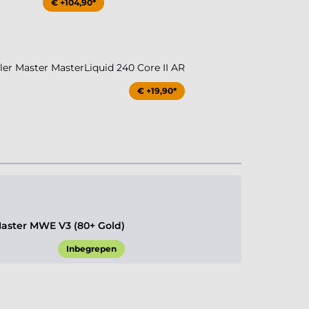
€ +104,90*
r Master MasterLiquid 240 Core II AR
€ +19,90*
aster MWE V3 (80+ Gold)
Inbegrepen