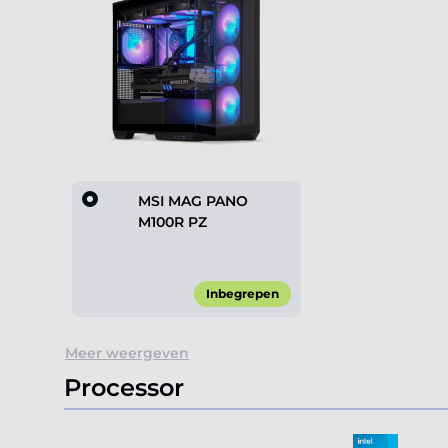
MSI MAG PANO
M100R PZ
Inbegrepen
Item
Meer weergeven
1
of
Processor
1