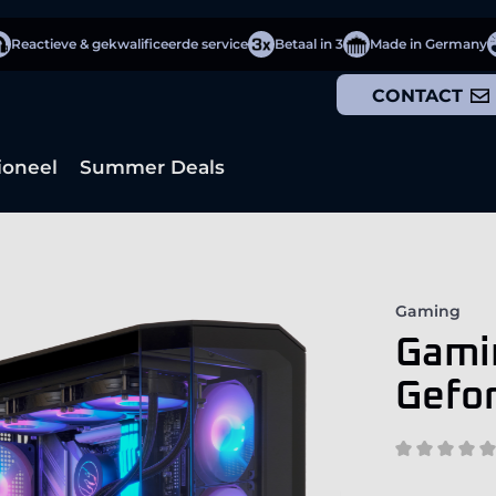
Reactieve & gekwalificeerde service
Betaal in 3
Made in Germany
CONTACT
ioneel
Summer Deals
Gaming
Gamin
Gefo