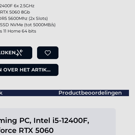
-12400F 6x 2.5GHz
 RTX 5060 8Gb
R5 5600Mhz (2x Slots)
SSD NVMe (tot 5000MB/s)
 11 Home 64 bits
IJKEN
 OVER HET ARTIKEL
k
Productbeoordelingen
ing PC, Intel i5-12400F,
orce RTX 5060