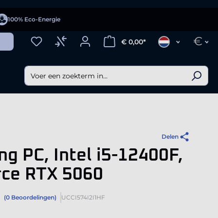
100% Eco-Energie
€
€ 0,00*
Delen
g PC, Intel i5-12400F,
rce RTX 5060
(0 Beoordelingen)
UCCI574I2I1HF