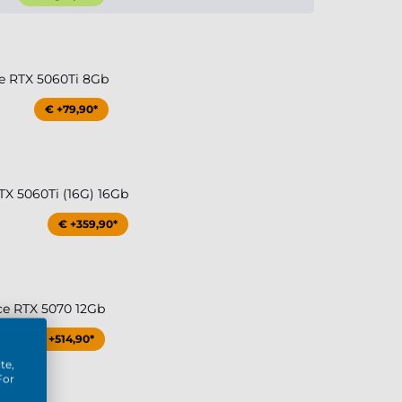
e RTX 5060Ti 8Gb
€ +79,90*
TX 5060Ti (16G) 16Gb
€ +359,90*
ce RTX 5070 12Gb
€ +514,90*
te,
For