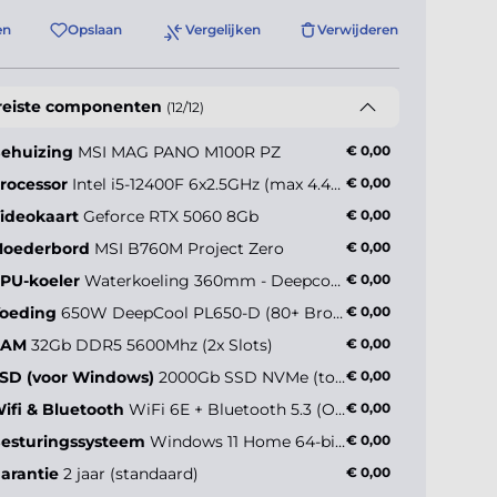
en
Opslaan
Vergelijken
Verwijderen
reiste componenten
(12/12)
ehuizing
MSI MAG PANO M100R PZ
€ 0,00
rocessor
Intel i5-12400F 6x2.5GHz (max 4.4GHz)
€ 0,00
ideokaart
Geforce RTX 5060 8Gb
€ 0,00
oederbord
MSI B760M Project Zero
€ 0,00
PU-koeler
Waterkoeling 360mm - Deepcool LD360 ARGB Screen
€ 0,00
oeding
650W DeepCool PL650-D (80+ Bronze)
€ 0,00
RAM
32Gb DDR5 5600Mhz (2x Slots)
€ 0,00
SD (voor Windows)
2000Gb SSD NVMe (tot 5000MB/s)
€ 0,00
ifi & Bluetooth
WiFi 6E + Bluetooth 5.3 (Onboard)
€ 0,00
esturingssysteem
Windows 11 Home 64-bit NL
€ 0,00
arantie
2 jaar (standaard)
€ 0,00