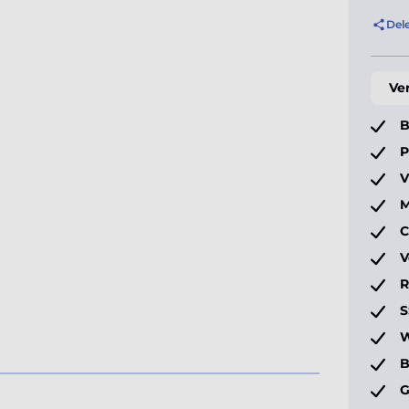
Del
Ve
B
P
V
M
C
V
S
W
B
G