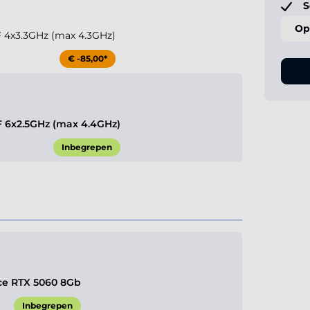
S
Op
0F 4x3.3GHz (max 4.3GHz)
€ -85,00*
0F 6x2.5GHz (max 4.4GHz)
Inbegrepen
ce RTX 5060 8Gb
Inbegrepen