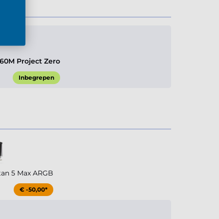
60M Project Zero
Inbegrepen
tan 5 Max ARGB
€ -50,00*