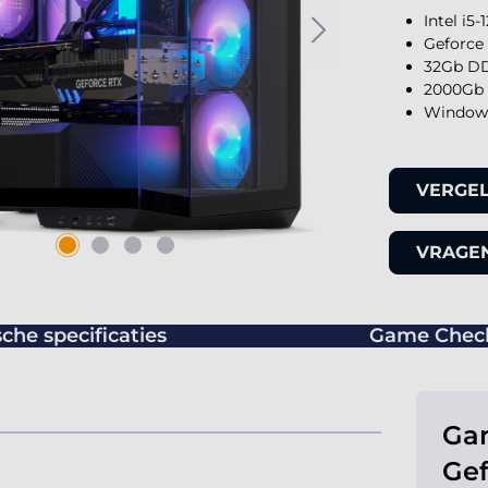
Intel i5
Geforce
32Gb DD
2000Gb 
Windows
VERGEL
VRAGEN
che specificaties
Game Chec
Gam
Gef