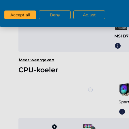
Moederbord
Accept all
Deny
Adjust
MSI B7
Meer weergeven
CPU-koeler
Spar