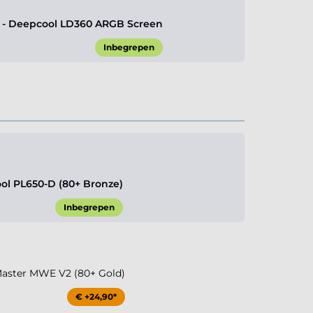
- Deepcool LD360 ARGB Screen
Inbegrepen
l PL650-D (80+ Bronze)
Inbegrepen
aster MWE V2 (80+ Gold)
€ +24,90*