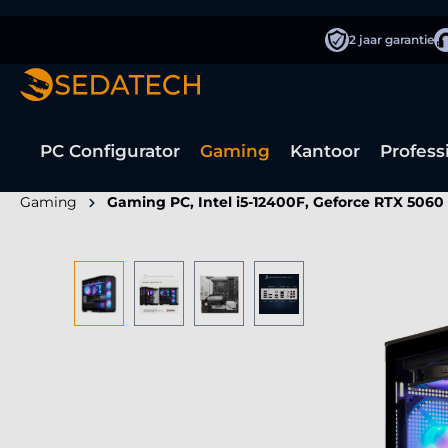
oekopdracht
Ga naar de hoofdnavigatie
2 jaar garantie
PC Configurator
Gaming
Kantoor
Profess
Gaming
Gaming PC, Intel i5-12400F, Geforce RTX 5060
Afbeeldingengalerij overslaan