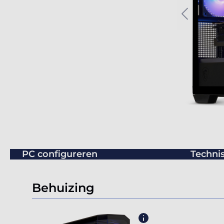
PC configureren
Technis
Behuizing