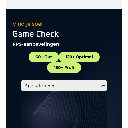
Vind je spel
Game Check
FPS-aanbevelingen
60+ Gut
120+ Optimal
180+ Profi