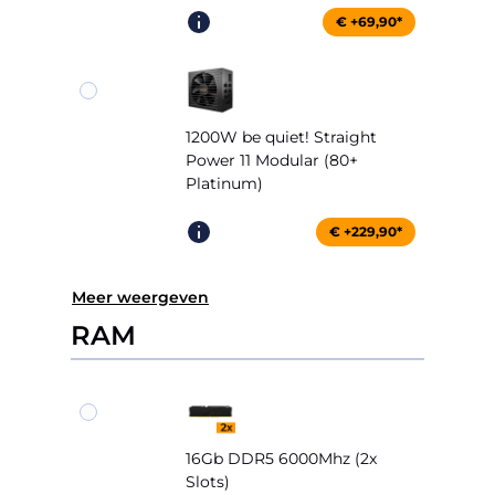
€ +69,90*
1200W be quiet! Straight
Power 11 Modular (80+
Platinum)
€ +229,90*
Meer weergeven
RAM
16Gb DDR5 6000Mhz (2x
Slots)