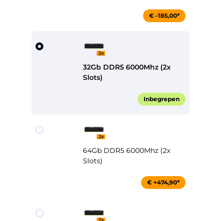
€ -185,00*
32Gb DDR5 6000Mhz (2x
Slots)
Inbegrepen
64Gb DDR5 6000Mhz (2x
Slots)
€ +474,90*