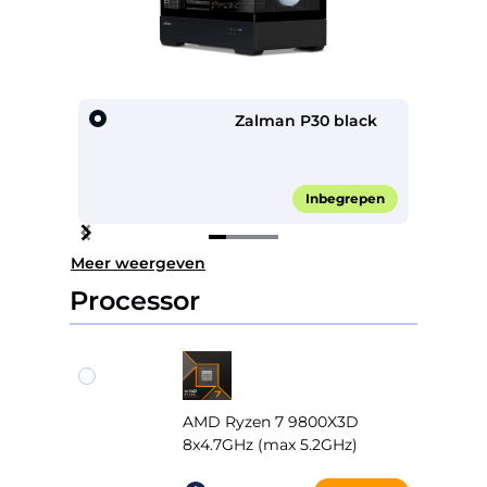
Zalman P30 black
Inbegrepen
Item
Meer weergeven
1
of
Processor
4
AMD Ryzen 7 9800X3D
8x4.7GHz (max 5.2GHz)