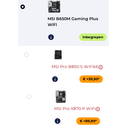
MSI B650M Gaming Plus
WiFi
Inbegrepen
MSI Pro B850-S WiFi6E
€ +39,90*
MSI Pro X870-P WiFi
€ +89,90*