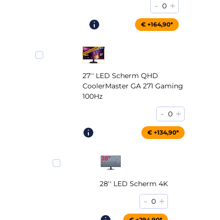
-
+
0
€ +164,90*
27'' LED Scherm QHD
CoolerMaster GA 271 Gaming
100Hz
-
+
0
€ +204,90*
€ +134,90*
28'' LED Scherm 4K
-
+
0
€ +294,90*