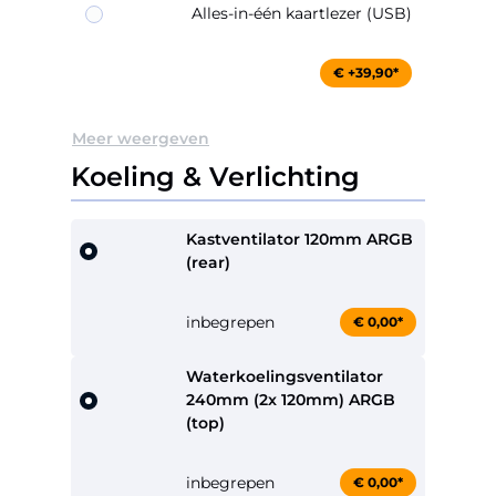
Alles-in-één kaartlezer (USB)
€ +39,90*
Meer weergeven
Koeling & Verlichting
Kastventilator 120mm ARGB
(rear)
inbegrepen
€ 0,00*
Waterkoelingsventilator
240mm (2x 120mm) ARGB
(top)
inbegrepen
€ 0,00*