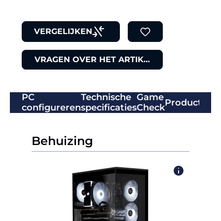
VERGELIJKEN
VRAGEN OVER HET ARTIKEL
PC
Technische
Game
Productbeo
configureren
specificaties
Check
Behuizing