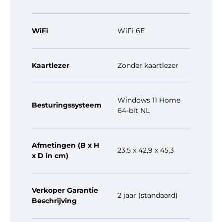
WiFi
WiFi 6E
Kaartlezer
Zonder kaartlezer
Windows 11 Home
Besturingssysteem
64-bit NL
Afmetingen (B x H
23,5 x 42,9 x 45,3
x D in cm)
Verkoper Garantie
2 jaar (standaard)
Beschrijving