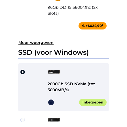
96Gb DDR5 5600Mhz (2x
Slots)
€ +1.024,90*
Meer weergeven
SSD (voor Windows)
2000Gb SSD NVMe (tot
5000MB/s)
Inbegrepen