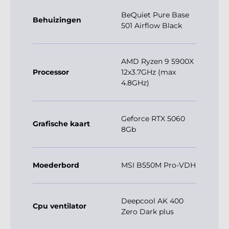
BeQuiet Pure Base
Behuizingen
501 Airflow Black
AMD Ryzen 9 5900X
Processor
12x3.7GHz (max
4.8GHz)
Geforce RTX 5060
Grafische kaart
8Gb
Moederbord
MSI B550M Pro-VDH
Deepcool AK 400
Cpu ventilator
Zero Dark plus