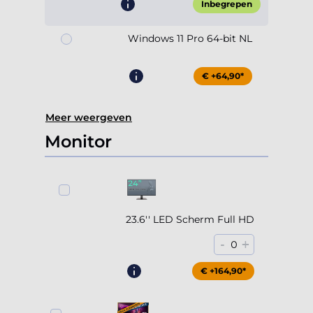
Inbegrepen
Windows 11 Pro 64-bit NL
€ +64,90*
Meer weergeven
Monitor
23.6'' LED Scherm Full HD
-
+
0
€ +164,90*