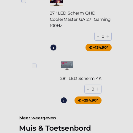
27'' LED Scherm QHD
CoolerMaster GA 271 Gaming
100Hz
-
+
0
€ +204,90*
€ +134,90*
28'' LED Scherm 4K
-
+
0
€ +294,90*
Meer weergeven
Muis & Toetsenbord