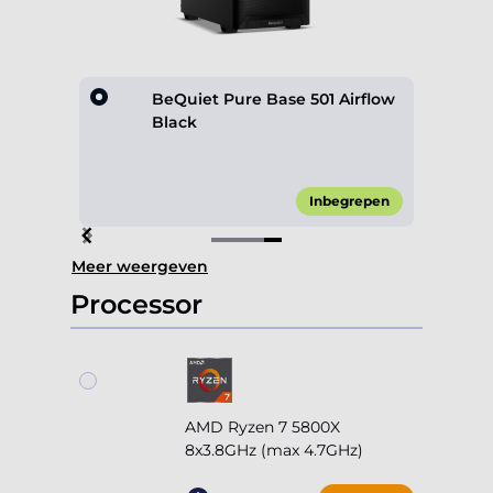
rflow
BeQuiet Pure Base 501 Airflow
Black
 0,00*
Inbegrepen
Item
Meer weergeven
4
of
Processor
4
AMD Ryzen 7 5800X
8x3.8GHz (max 4.7GHz)