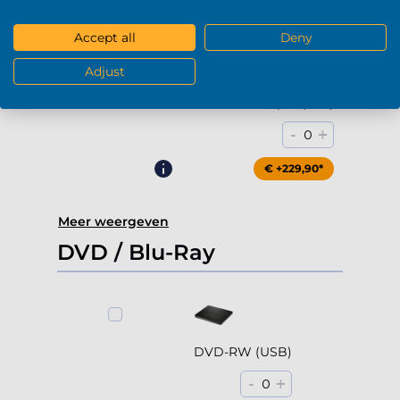
€ +169,90*
Accept all
Deny
Adjust
4000Gb HDD 7200rpm (3.5'')
-
+
0
€ +229,90*
Meer weergeven
DVD / Blu-Ray
DVD-RW (USB)
-
+
0