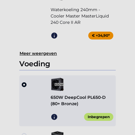
Waterkoeling 240mm -
Cooler Master MasterLiquid
240 Core II AR
€ +34,90*
Meer weergeven
Voeding
650W DeepCool PL650-D
(80+ Bronze)
Inbegrepen