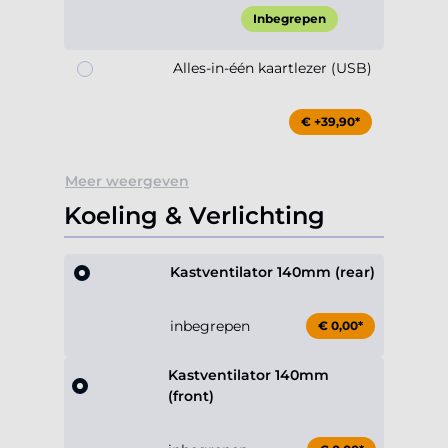
Inbegrepen
Alles-in-één kaartlezer (USB)
€ +39,90*
Meer weergeven
Koeling & Verlichting
Kastventilator 140mm (rear)
inbegrepen
€ 0,00*
Kastventilator 140mm
(front)