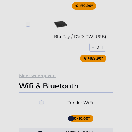
€ +79,90*
Blu-Ray / DVD-RW (USB)
-
+
0
€ +189,90*
Meer weergeven
Wifi & Bluetooth
Zonder WiFi
€ -10,00*