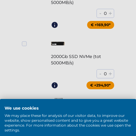
5000MB/s)
-
+
0
€ +169,90*
2000Gb SSD NVMe (tot
5000MB/s)
-
+
0
€ +294,90*
We use cookies
We may place these for analysis of our visitor data, to improve our
2000Gb HDD 7200rpm (3.5'')
website, show personalised content and to give you a great website
experience. For more information about the cookies we use open the
-
+
0
settings.