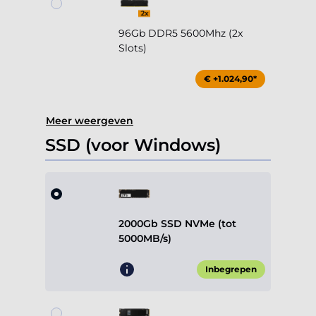
96Gb DDR5 5600Mhz (2x
Slots)
€ +1.024,90*
Meer weergeven
SSD (voor Windows)
2000Gb SSD NVMe (tot
5000MB/s)
Inbegrepen