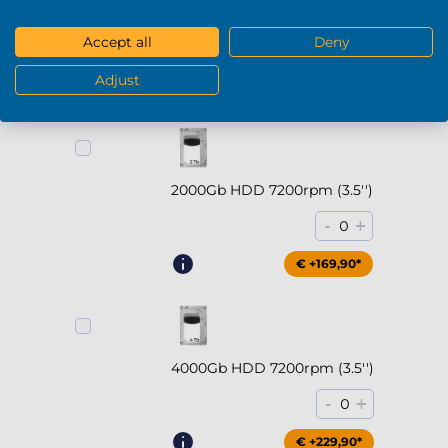
5000MB/s)
Accept all
Deny
-
+
0
Adjust
€ +294,90*
2000Gb HDD 7200rpm (3.5'')
-
+
0
€ +169,90*
4000Gb HDD 7200rpm (3.5'')
-
+
0
€ +229,90*