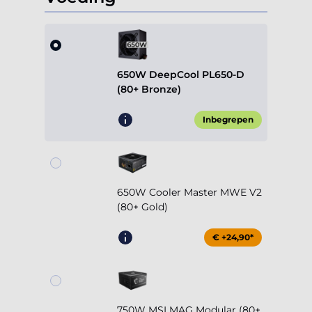
650W DeepCool PL650-D
(80+ Bronze)
Inbegrepen
650W Cooler Master MWE V2
(80+ Gold)
€ +24,90*
750W MSI MAG Modular (80+