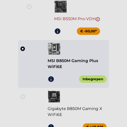
MSI B550M Pro-VDH
€ -60,00*
MSI B850M Gaming Plus
WiFi6E
Inbegrepen
Gigabyte B850M Gaming X
WiFi6E
€ +49,90*