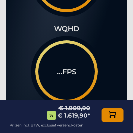
WQHD
...FPS
€ 1.909,90
€ 1.619,90
*
%
4K
Prijzen incl. BTW, exclusief verzendkosten