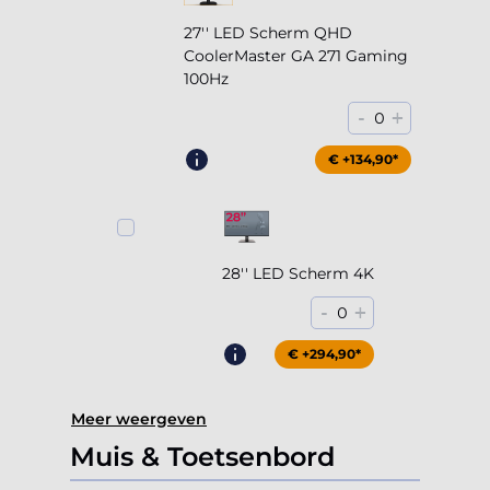
27'' LED Scherm QHD
CoolerMaster GA 271 Gaming
100Hz
-
+
0
€ +204,90*
€ +134,90*
28'' LED Scherm 4K
-
+
0
€ +294,90*
Meer weergeven
Muis & Toetsenbord