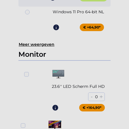
Windows 11 Pro 64-bit NL
€ +64,90*
Meer weergeven
Monitor
23.6'' LED Scherm Full HD
-
+
0
€ +164,90*