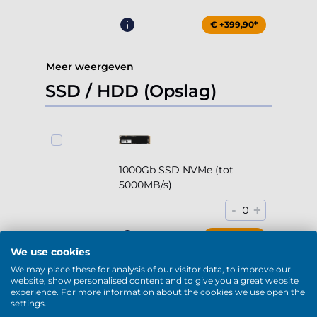
€ +399,90*
Meer weergeven
SSD / HDD (Opslag)
1000Gb SSD NVMe (tot
5000MB/s)
-
+
0
€ +169,90*
We use cookies
We may place these for analysis of our visitor data, to improve our
website, show personalised content and to give you a great website
experience. For more information about the cookies we use open the
settings.
2000Gb SSD NVMe (tot