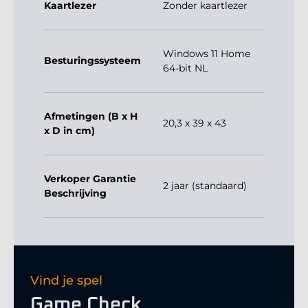
Kaartlezer
Zonder kaartlezer
Windows 11 Home
Besturingssysteem
64-bit NL
Afmetingen (B x H
20,3 x 39 x 43
x D in cm)
Verkoper Garantie
2 jaar (standaard)
Beschrijving
Vind je spel
Game Check