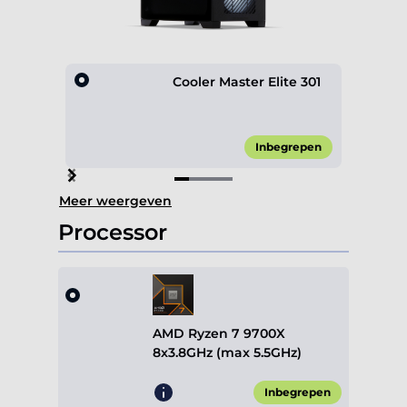
Cooler Master Elite 301
Inbegrepen
Item
Meer weergeven
1
of
Processor
4
AMD Ryzen 7 9700X
8x3.8GHz (max 5.5GHz)
Inbegrepen