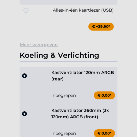
Alles-in-één kaartlezer (USB)
€ +39,90*
Meer weergeven
Koeling & Verlichting
Kastventilator 120mm ARGB
(rear)
inbegrepen
€ 0,00*
Kastventilator 360mm (3x
120mm) ARGB (front)
inbegrepen
€ 0,00*