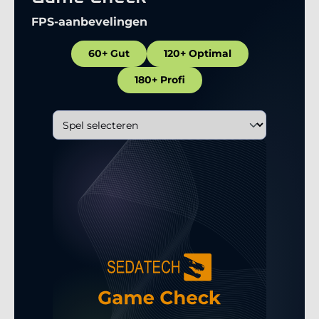
FPS-aanbevelingen
60+ Gut
120+ Optimal
180+ Profi