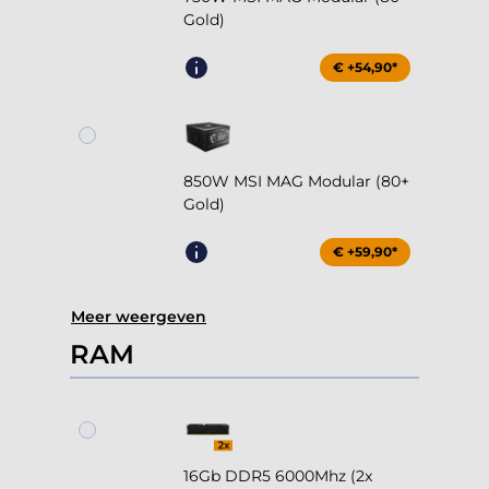
Gold)
€ +54,90*
850W MSI MAG Modular (80+
Gold)
€ +59,90*
Meer weergeven
RAM
16Gb DDR5 6000Mhz (2x