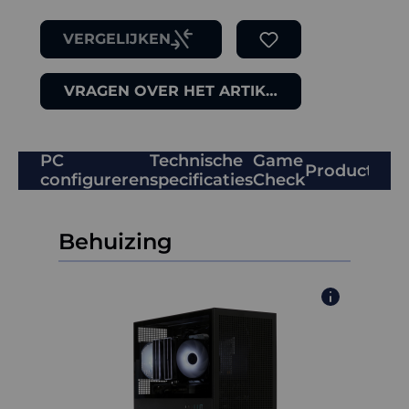
VERGELIJKEN
VRAGEN OVER HET ARTIKEL
PC
Technische
Game
Productbeo
configureren
specificaties
Check
Behuizing