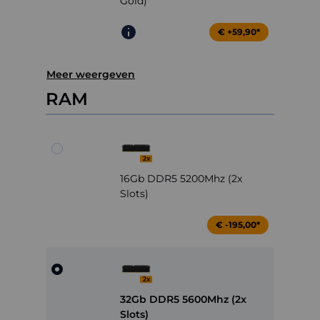
Gold)
€ +59,90*
Meer weergeven
RAM
16Gb DDR5 5200Mhz (2x
Slots)
€ -195,00*
32Gb DDR5 5600Mhz (2x
Slots)