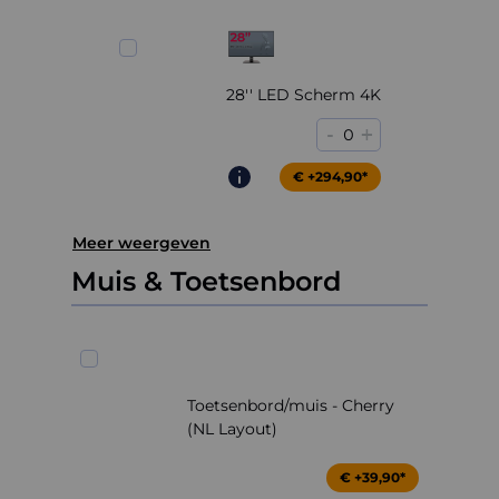
28'' LED Scherm 4K
-
+
0
€ +294,90*
Meer weergeven
Muis & Toetsenbord
Toetsenbord/muis - Cherry
(NL Layout)
€ +39,90*