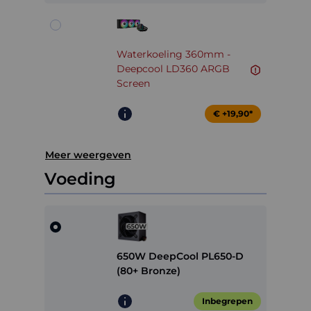
Waterkoeling 360mm -
Deepcool LD360 ARGB
Screen
€ +19,90*
Meer weergeven
Voeding
650W DeepCool PL650-D
(80+ Bronze)
Inbegrepen