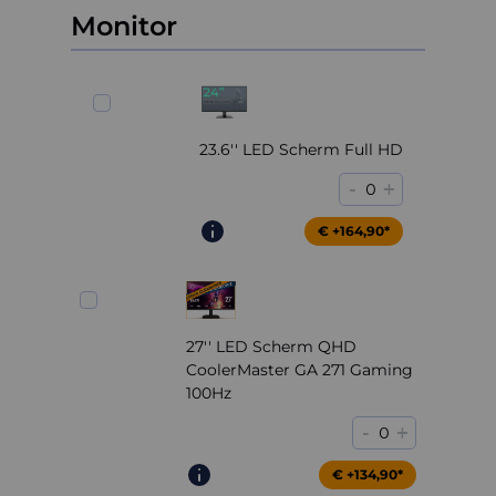
Monitor
23.6'' LED Scherm Full HD
-
+
0
€ +164,90*
27'' LED Scherm QHD
CoolerMaster GA 271 Gaming
100Hz
-
+
0
€ +204,90*
€ +134,90*