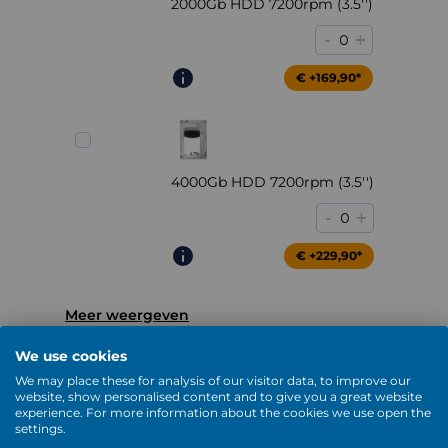
2000Gb HDD 7200rpm (3.5'')
-
+
0
€ +169,90*
4000Gb HDD 7200rpm (3.5'')
-
+
0
€ +229,90*
Meer weergeven
DVD / Blu-Ray
We use cookies
We may place these for analysis of our visitor data, to improve our
website, show personalised content and to give you a great website
experience. For more information about the cookies we use open the
settings.