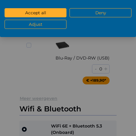
DVD-RW (USB)
Accept all
Deny
-
+
0
Adjust
€ +79,90*
Blu-Ray / DVD-RW (USB)
-
+
0
€ +189,90*
Meer weergeven
Wifi & Bluetooth
WiFi 6E + Bluetooth 5.3
(Onboard)