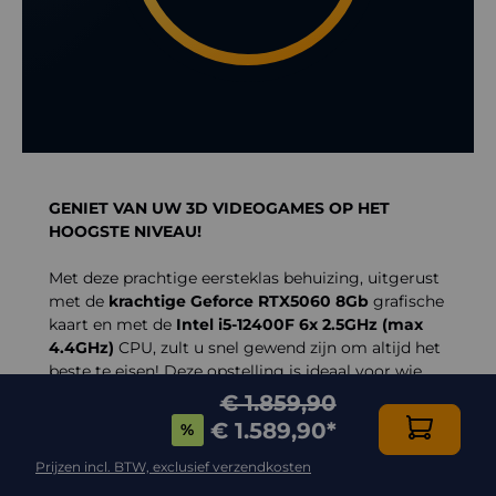
GENIET VAN UW 3D VIDEOGAMES OP HET
HOOGSTE NIVEAU!
Met deze prachtige eersteklas behuizing, uitgerust
met de
krachtige Geforce RTX5060 8Gb
grafische
kaart en met de
Intel i5-12400F 6x 2.5GHz (max
4.4GHz)
CPU, zult u snel gewend zijn om altijd het
beste te eisen! Deze opstelling is ideaal voor wie
compromisloos wil genieten van 3D videogames
€ 1.859,90
en multimedia, dankzij de 4K kwaliteit
aangepast
€ 1.589,90
*
%
aan DirectX 12
.
Dankzij de efficiënte prestaties van alle
Prijzen incl. BTW, exclusief verzendkosten
componenten, in het bijzonder de
80+