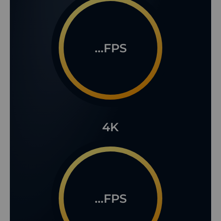
...FPS
4K
...FPS