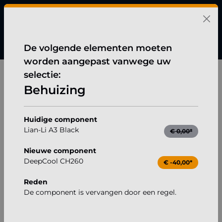
hoofdinhoud
De volgende elementen moeten
worden aangepast vanwege uw
Gaming
selectie:
Gaming Mini-PC, Intel i5-12400F, Geforce RTX 5060
Behuizing
Afbeeldingengalerij overslaan
Huidige component
Lian-Li A3 Black
€ 0,00*
Nieuwe component
DeepCool CH260
€ -40,00*
Reden
De component is vervangen door een regel.