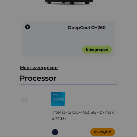
DeepCool CH260
Inbegrepen
Item
Meer weergeven
1
of
Processor
1
Intel i3-12100F 4x3.3GHz (max
4.3GHz)
€ -85,00*