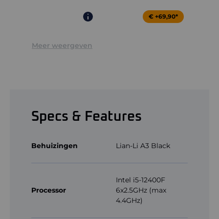
€ +69,90*
Meer weergeven
Specs & Features
Behuizingen
Lian-Li A3 Black
Intel i5-12400F
Processor
6x2.5GHz (max
4.4GHz)