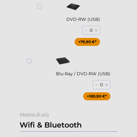
DVD-RW (USB)
-
+
0
+79,90 €*
Blu-Ray / DVD-RW (USB)
-
+
0
+189,90 €*
Mostra di più
Wifi & Bluetooth