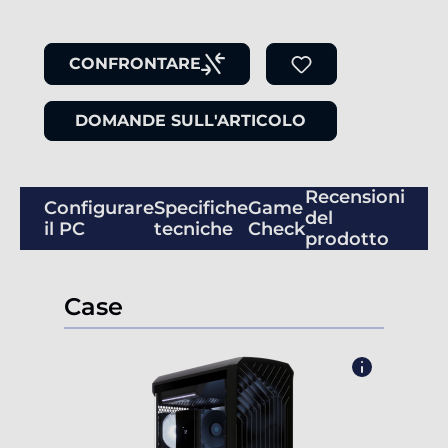
CONFRONTARE
DOMANDE SULL'ARTICOLO
Recensioni
Configurare
Specifiche
Game
del
il PC
tecniche
Check
prodotto
Case