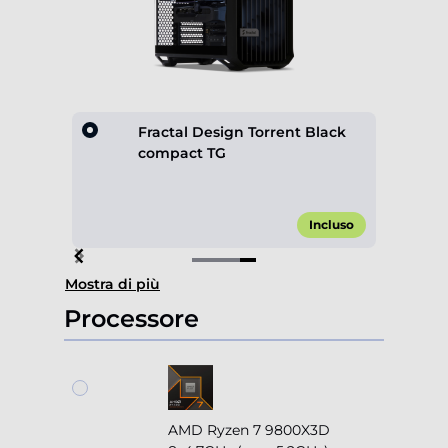
 Black
Fractal Design Torrent Black
compact TG
,00 €*
Incluso
Item
Mostra di più
4
of
Processore
4
AMD Ryzen 7 9800X3D