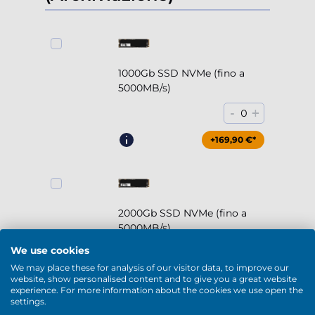
1000Gb SSD NVMe (fino a
5000MB/s)
-
+
0
+169,90 €*
2000Gb SSD NVMe (fino a
5000MB/s)
We use cookies
-
+
0
We may place these for analysis of our visitor data, to improve our
website, show personalised content and to give you a great website
+294,90 €*
experience. For more information about the cookies we use open the
settings.