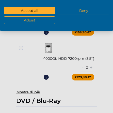
Accept all
Deny
2000Gb HDD 7200rpm (3.5'')
Adjust
-
+
0
+169,90 €*
4000Gb HDD 7200rpm (3.5'')
-
+
0
+229,90 €*
Mostra di più
DVD / Blu-Ray