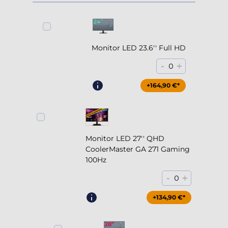
Monitor LED 23.6'' Full HD
-
+
0
+164,90 €*
Monitor LED 27'' QHD
CoolerMaster GA 271 Gaming
100Hz
-
+
0
+204,90 €*
+134,90 €*