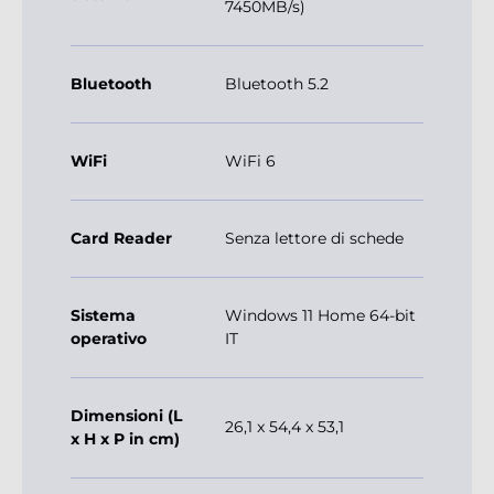
7450MB/s)
Bluetooth
Bluetooth 5.2
WiFi
WiFi 6
Card Reader
Senza lettore di schede
Sistema
Windows 11 Home 64-bit
operativo
IT
Dimensioni (L
26,1 x 54,4 x 53,1
x H x P in cm)