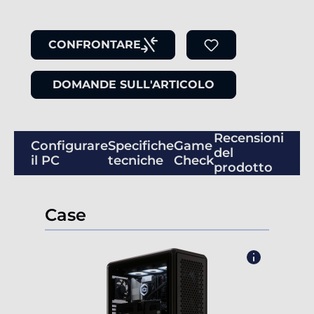
CONFRONTARE
DOMANDE SULL'ARTICOLO
Recensioni
Configurare
Specifiche
Game
del
il PC
tecniche
Check
prodotto
Case