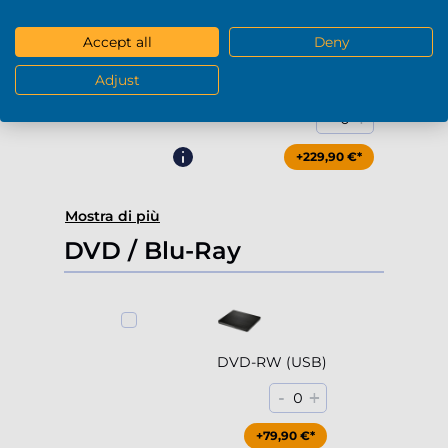
Accept all
Deny
Adjust
4000Gb HDD 7200rpm (3.5'')
-
+
0
+229,90 €*
Mostra di più
DVD / Blu-Ray
DVD-RW (USB)
-
+
0
+79,90 €*