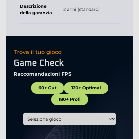
Descrizione
2 anni (standard)
della garanzia
Trova il tuo gioco
Game Check
Raccomandazioni FPS
60+ Gut
120+ Optimal
180+ Profi