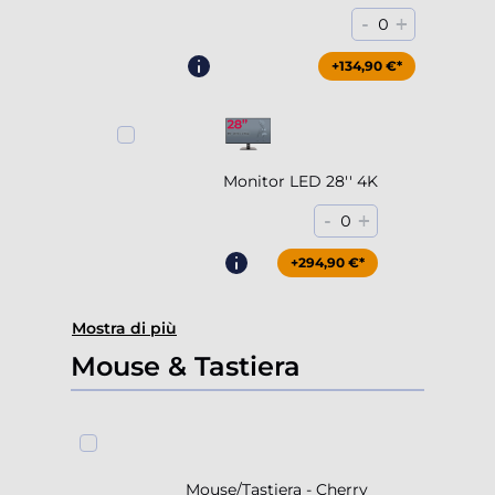
-
+
0
+204,90 €*
+134,90 €*
Monitor LED 28'' 4K
-
+
0
+294,90 €*
Mostra di più
Mouse & Tastiera
Mouse/Tastiera - Cherry