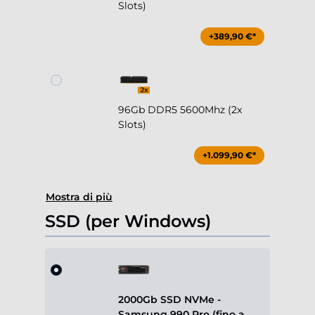
Slots)
+389,90 €*
96Gb DDR5 5600Mhz (2x
Slots)
+1.099,90 €*
Mostra di più
SSD (per Windows)
2000Gb SSD NVMe -
Samsung 990 Pro (fino a