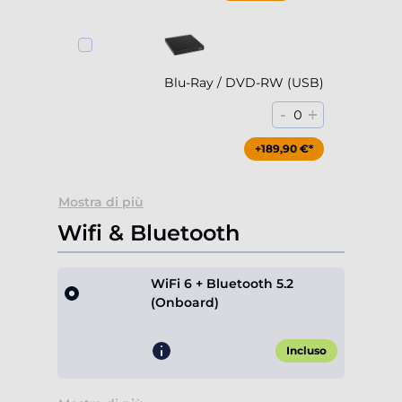
Blu-Ray / DVD-RW (USB)
-
+
0
+189,90 €*
Mostra di più
Wifi & Bluetooth
WiFi 6 + Bluetooth 5.2
(Onboard)
Incluso