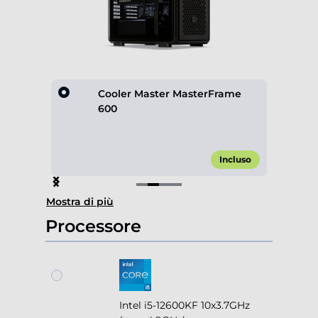
lack
Cooler Master MasterFrame
600
,00 €*
Incluso
Item
Mostra di più
2
of
Processore
4
Intel i5-12600KF 10x3.7GHz