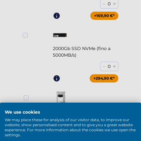
-
+
0
+169,90 €*
2000Gb SSD NVMe (fino a
5000MB/s)
-
+
0
+294,90 €*
2000Gb HDD 7200rpm (3.5'')
We use cookies
We may place these for analysis of our visitor data, to improve our
-
+
0
website, show personalised content and to give you a great website
experience. For more information about the cookies we use open the
+169,90 €*
settings.