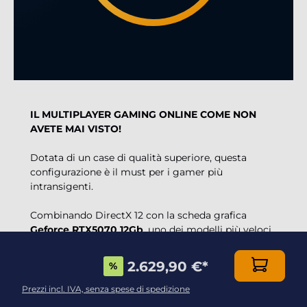
IL MULTIPLAYER GAMING ONLINE COME NON
AVETE MAI VISTO!
Dotata di un case di qualità superiore, questa
configurazione è il must per i gamer più
intransigenti.
Combinando DirectX 12 con la scheda grafica
Geforce RTX5070 12Gb
, uno dei modelli più veloci
sul mercato, e sfruttando la
fenomenale potenza
3D del processore Intel i7-14700KF 20x 3.4Ghz
2.629,90 €
*
%
(max 5.6Ghz)
, potrete giocare a qualsiasi gioco
online senza restrizioni grafiche o problemi di
Prezzi incl. IVA, senza spese di spedizione
configurazione,con effetti 3D e una fluidità