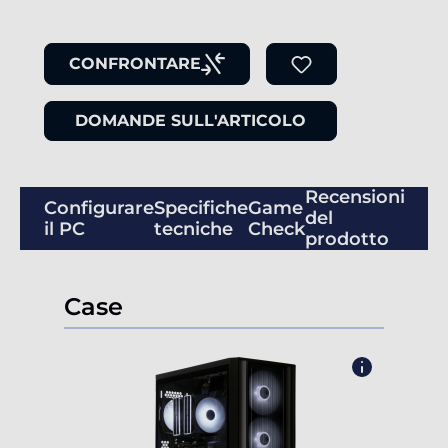
CONFRONTARE
DOMANDE SULL'ARTICOLO
Recensioni
Configurare
Specifiche
Game
del
il PC
tecniche
Check
prodotto
Case