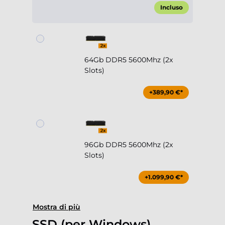
Incluso
64Gb DDR5 5600Mhz (2x
Slots)
+389,90 €*
96Gb DDR5 5600Mhz (2x
Slots)
+1.099,90 €*
Mostra di più
SSD (per Windows)