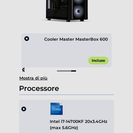
D600
Cooler Master MasterBox 600
,00 €*
Incluso
Item
Mostra di più
4
of
Processore
4
Intel i7-14700KF 20x3.4GHz
(max 5.6GHz)