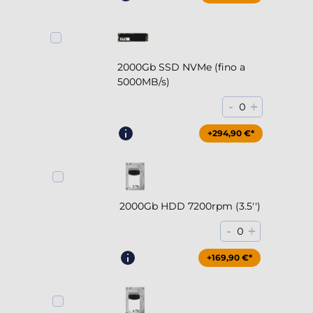
2000Gb SSD NVMe (fino a
5000MB/s)
-
+
0
+294,90 €*
2000Gb HDD 7200rpm (3.5'')
-
+
0
+169,90 €*