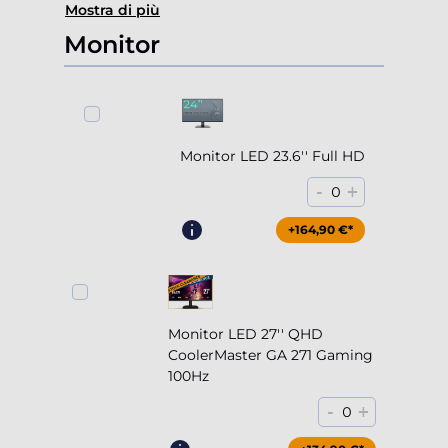
Mostra di più
Monitor
Monitor LED 23.6'' Full HD
-
+
0
+164,90 €*
Monitor LED 27'' QHD
CoolerMaster GA 271 Gaming
100Hz
-
+
0