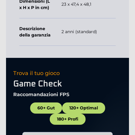
Dimensioni (L
23 x 47,4 x 48,1
x H x P in cm)
Descrizione
2 anni (standard)
della garanzia
Trova il tuo gioco
Game Check
Raccomandazioni FPS
60+ Gut
120+ Optimal
180+ Profi