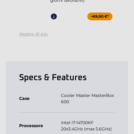
giorni lavorativi)
+69,90 €*
Mostra di più
Specs & Features
Cooler Master MasterBox
Case
600
Intel i7-14700KF
Processore
20x3.4GHz (max 5.6GHz)