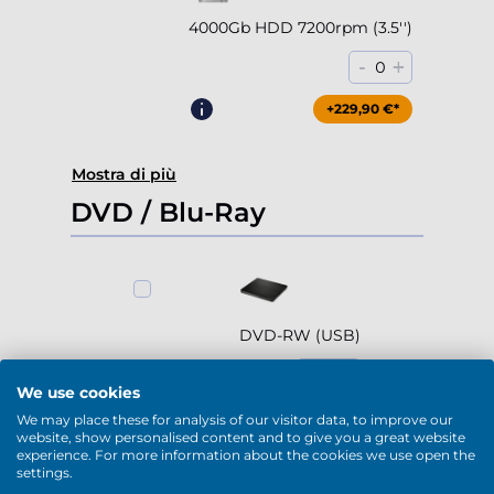
4000Gb HDD 7200rpm (3.5'')
-
+
0
+229,90 €*
Mostra di più
DVD / Blu-Ray
DVD-RW (USB)
-
+
0
We use cookies
+79,90 €*
We may place these for analysis of our visitor data, to improve our
website, show personalised content and to give you a great website
experience. For more information about the cookies we use open the
settings.