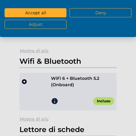
Blu-Ray / DVD-RW (USB)
Accept all
Deny
-
+
0
Adjust
+189,90 €*
Mostra di più
Wifi & Bluetooth
WiFi 6 + Bluetooth 5.2
(Onboard)
Incluso
Mostra di più
Lettore di schede