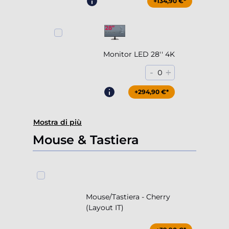
+204,90 €*
+134,90 €*
Monitor LED 28'' 4K
-
+
0
+294,90 €*
Mostra di più
Mouse & Tastiera
Mouse/Tastiera - Cherry
(Layout IT)