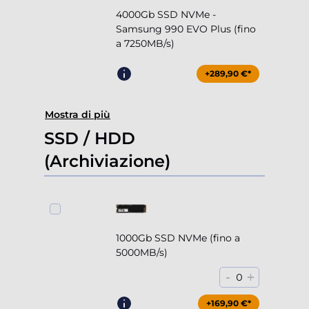
4000Gb SSD NVMe -
Samsung 990 EVO Plus (fino
a 7250MB/s)
+289,90 €*
Mostra di più
SSD / HDD
(Archiviazione)
1000Gb SSD NVMe (fino a
5000MB/s)
-
+
0
+169,90 €*