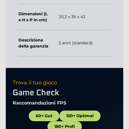
Dimensioni (L
20,3 x 39 x 43
x H x P in cm)
Descrizione
2 anni (standard)
della garanzia
Trova il tuo gioco
Game Check
Raccomandazioni FPS
60+ Gut
120+ Optimal
180+ Profi