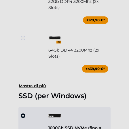
32Gb DDR4 3200Mhz (2x
Slots)
+129,90 €*
64Gb DDR4 3200Mhz (2x
Slots)
+439,90 €*
Mostra di più
SSD (per Windows)
1000Gb SSD NVMe (fino a