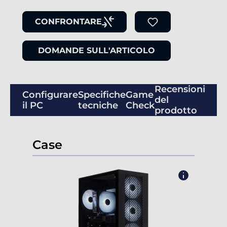
CONFRONTARE
DOMANDE SULL'ARTICOLO
Recensioni
Configurare
Specifiche
Game
del
il PC
tecniche
Check
prodotto
Case