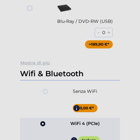
Blu-Ray / DVD-RW (USB)
-
+
0
+189,90 €*
Mostra di più
Wifi & Bluetooth
Senza WiFi
-10,00 €*
WiFi 4 (PCIe)