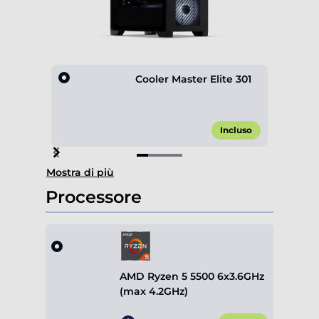
Cooler Master Elite 301
Incluso
Item
Mostra di più
1
of
Processore
4
AMD Ryzen 5 5500 6x3.6GHz
(max 4.2GHz)