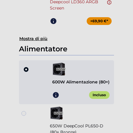
Deepcool LD360 ARGB
Screen
+69,90 €*
Mostra di più
Alimentatore
600W Alimentazione (80+)
Incluso
650W DeepCool PL650-D
(80+ Bronze)