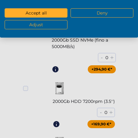
+169,90 €*
Accept all
Deny
Adjust
2000Gb SSD NVMe (fino a
5000MB/s)
-
+
0
+294,90 €*
2000Gb HDD 7200rpm (3.5'')
-
+
0
+169,90 €*