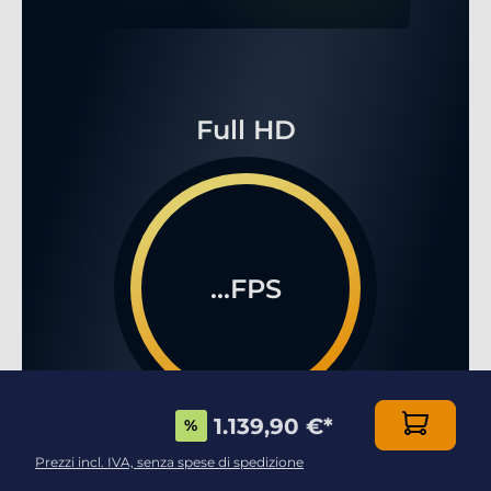
Full HD
...FPS
1.139,90 €
*
%
WQHD
Prezzi incl. IVA, senza spese di spedizione