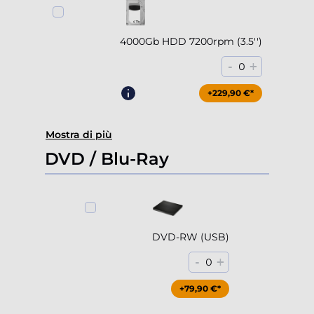
4000Gb HDD 7200rpm (3.5'')
-
+
0
+229,90 €*
Mostra di più
DVD / Blu-Ray
DVD-RW (USB)
-
+
0
+79,90 €*