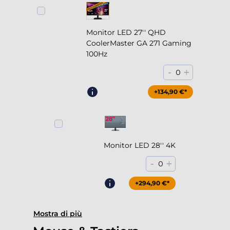
Monitor LED 27'' QHD
CoolerMaster GA 271 Gaming
100Hz
-
+
0
+204,90 €*
+134,90 €*
Monitor LED 28'' 4K
-
+
0
+294,90 €*
Mostra di più