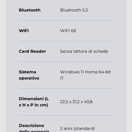
Bluetooth
Bluetooth 5.3
WiFi
WiFi 6E
Card Reader
Senza lettore di schede
Sistema
Windows 11 Home 64-bit
operativo
IT
Dimensioni (L
22,5 x 31,2 x 43,8
x H x P in cm)
Descrizione
2 anni (standard)
della garanzia