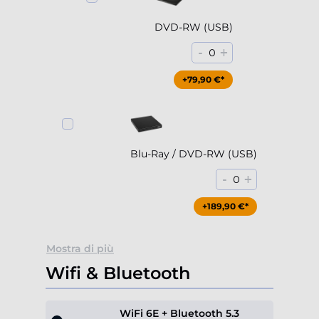
DVD-RW (USB)
-
+
0
+79,90 €*
Blu-Ray / DVD-RW (USB)
-
+
0
+189,90 €*
Mostra di più
Wifi & Bluetooth
WiFi 6E + Bluetooth 5.3