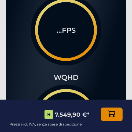
...FPS
WQHD
7.549,90 €
*
%
...FPS
Prezzi incl. IVA, senza spese di spedizione