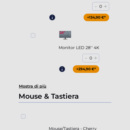
-
+
0
+204,90 €*
+134,90 €*
Monitor LED 28'' 4K
-
+
0
+294,90 €*
Mostra di più
Mouse & Tastiera
Mouse/Tastiera - Cherry