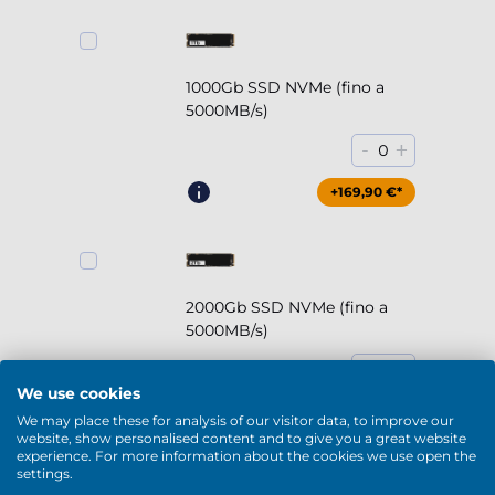
1000Gb SSD NVMe (fino a
5000MB/s)
-
+
0
+169,90 €*
2000Gb SSD NVMe (fino a
5000MB/s)
-
+
0
We use cookies
+294,90 €*
We may place these for analysis of our visitor data, to improve our
website, show personalised content and to give you a great website
experience. For more information about the cookies we use open the
settings.