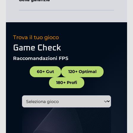
Trova il tuo gioco
Game Check
Raccomandazioni FPS
60+ Gut
120+ Optimal
180+ Profi