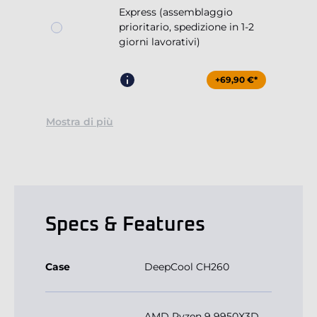
Express (assemblaggio
prioritario, spedizione in 1-2
giorni lavorativi)
+69,90 €*
Mostra di più
Specs & Features
Case
DeepCool CH260
AMD Ryzen 9 9950X3D