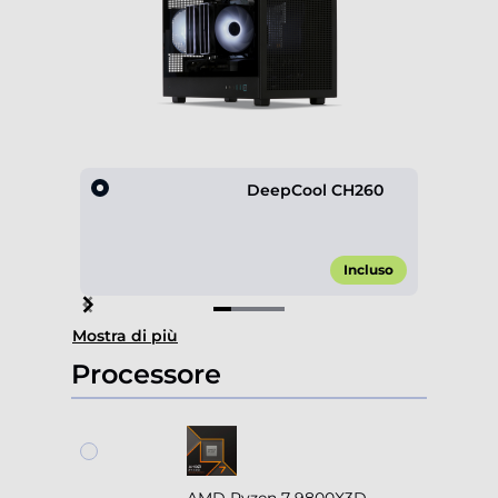
DeepCool CH260
Incluso
Item
Mostra di più
1
of
Processore
4