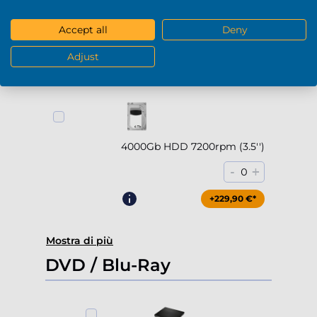
2000Gb HDD 7200rpm (3.5'')
Accept all
Deny
-
+
0
Adjust
+169,90 €*
4000Gb HDD 7200rpm (3.5'')
-
+
0
+229,90 €*
Mostra di più
DVD / Blu-Ray