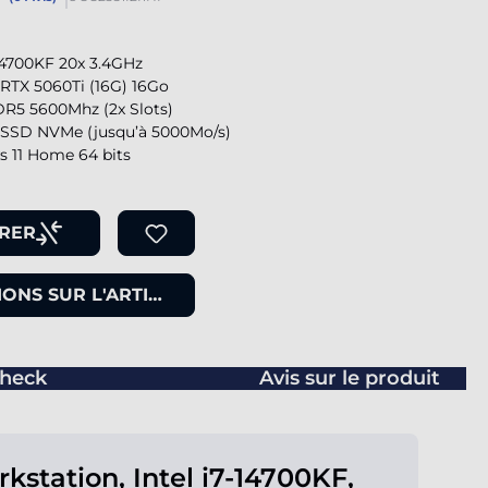
-14700KF 20x 3.4GHz
RTX 5060Ti (16G) 16Go
R5 5600Mhz (2x Slots)
SSD NVMe (jusqu’à 5000Mo/s)
 11 Home 64 bits
RER
ONS SUR L'ARTICLE
heck
Avis sur le produit
kstation, Intel i7-14700KF,