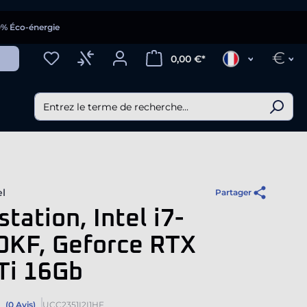
0% Éco-énergie
€
0,00 €*
el
Partager
tation, Intel i7-
0KF, Geforce RTX
Ti 16Gb
(0 Avis)
UCC2351I2I1HF