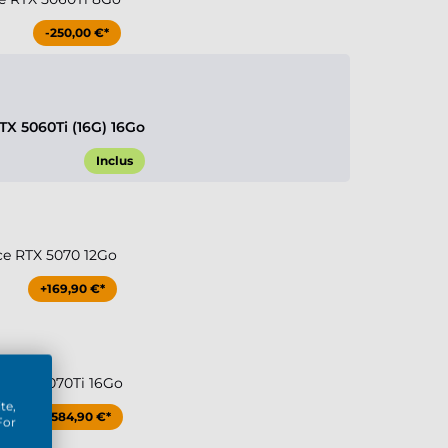
-250,00 €*
TX 5060Ti (16G) 16Go
Inclus
ce RTX 5070 12Go
+169,90 €*
e RTX 5070Ti 16Go
te,
+584,90 €*
For