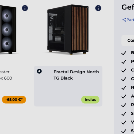
Gef
Par
Co
B
P
C
aster
Fractal Design North
x 600
TG Black
C
R
A
-65,00 €*
Inclus
S
W
S