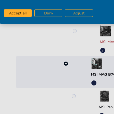
Voir plus
Carte mère
Accept all
Deny
Adjust
MSI MA
MSI MAG B7
MSI Pro