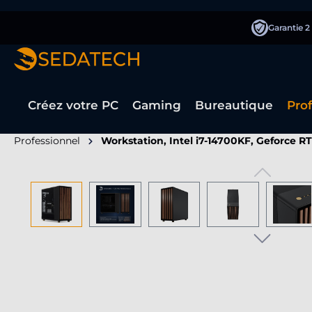
recherche
Passer à la navigation principale
Garantie 2
Créez votre PC
Gaming
Bureautique
Pro
Professionnel
Workstation, Intel i7-14700KF, Geforce R
Ignorer la galerie d'images