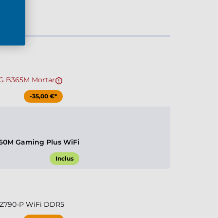
G B365M Mortar
-35,00 €*
60M Gaming Plus WiFi
Inclus
 Z790-P WiFi DDR5