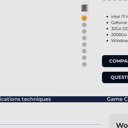
Intel i7
Geforce 
32Go DD
2000Go 
Windows
COMPA
QUESTI
ications techniques
Game C
Wor