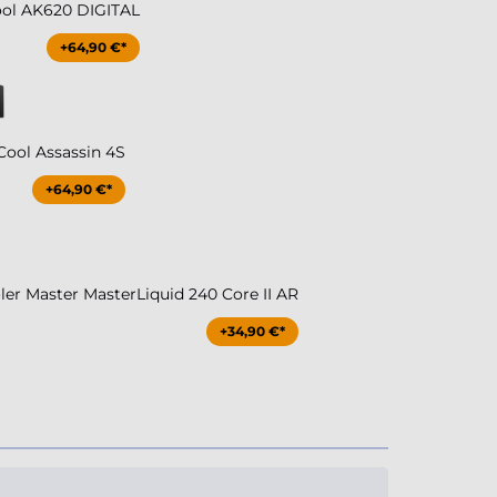
ol AK620 DIGITAL
+64,90 €*
ool Assassin 4S
+64,90 €*
r Master MasterLiquid 240 Core II AR
+34,90 €*