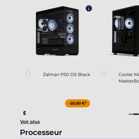
 black
Zalman P50 DS Black
Cooler M
MasterBo
,00 €*
-20,00 €*
Item
Voir plus
4
of
Processeur
4