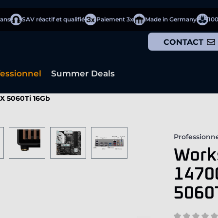
 ans
SAV réactif et qualifié
Paiement 3x
Made in Germany
10
CONTACT
fessionnel
Summer Deals
TX 5060Ti 16Gb
Professionn
Works
1470
5060