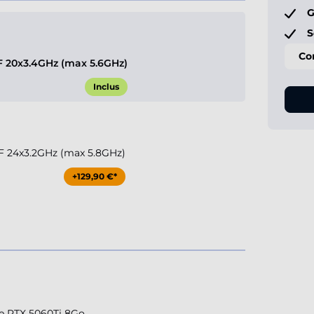
G
S
Co
KF 20x3.4GHz (max 5.6GHz)
Inclus
KF 24x3.2GHz (max 5.8GHz)
+129,90 €*
e RTX 5060Ti 8Go