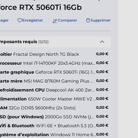
orce RTX 5060Ti 16Gb
tager
Enregistrer
Comparer
Supprimer
mposants requis
(12/12)
oîtier
Fractal Design North TG Black
0,00 €
rocesseur
Intel i7-14700KF 20x3.4GHz (max 5.6GHz)
0,00 €
arte graphique
Geforce RTX 5060Ti (16G) 16Go
0,00 €
arte mère
MSI MAG B760M Gaming Plus WiFi
0,00 €
efroidissement CPU
Deepcool AK 400 Zero Dark plus
0,00 €
limentation
650W Cooler Master MWE V2 (80+ Gold)
0,00 €
RAM
32Go DDR5 5600Mhz (2x Slots)
0,00 €
SD (pour Windows)
2000Go SSD NVMe (jusqu’à 5000Mo/s)
0,00 €
ifi & Bluetooth
WiFi 6E + Bluetooth 5.3 (Onboard)
0,00 €
ystème d’exploitation
Windows 11 Home 64 bits FR
0,00 €