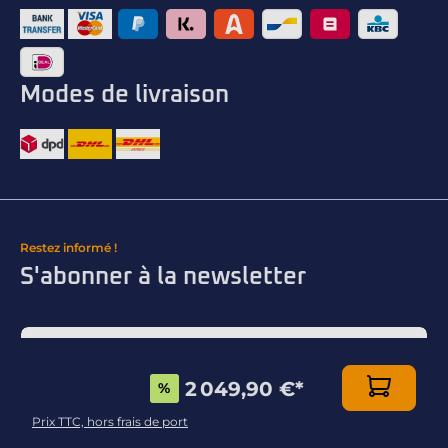
Modes de livraison
Restez informé !
S'abonner à la newsletter
2 049,90 €
*
%
Ce site est protégé par reCAPTCHA. La
politique de
confidentialité
et les
conditions d’utilisation
de Google
Prix TTC, hors frais de port
s’appliquent.