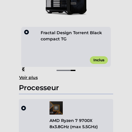
lack
Fractal Design Torrent Black
compact TG
,00 €*
Inclus
Item
Voir plus
4
of
Processeur
4
AMD Ryzen 7 9700X
8x3.8GHz (max 5.5GHz)