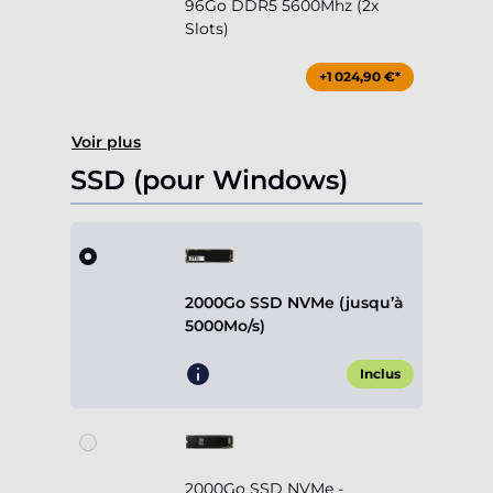
96Go DDR5 5600Mhz (2x
Slots)
+1 024,90 €*
Voir plus
SSD (pour Windows)
2000Go SSD NVMe (jusqu’à
5000Mo/s)
Inclus
2000Go SSD NVMe -