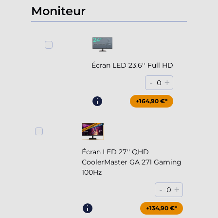
Moniteur
Écran LED 23.6'' Full HD
-
+
0
+164,90 €*
Écran LED 27'' QHD
CoolerMaster GA 271 Gaming
100Hz
-
+
0
+204,90 €*
+134,90 €*