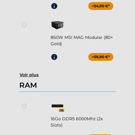
+54,90 €*
850W MSI MAG Modular (80+
Gold)
+59,90 €*
Voir plus
RAM
16Go DDR5 6000Mhz (2x
Slots)