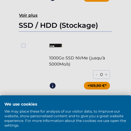
Voir plus
SSD / HDD (Stockage)
1000Go SSD NVMe (jusqu’à
5000Mo/s)
-
+
0
+169,90 €*
We use cookies
We may place these for analysis of our visitor data, to improve our
2000Go SSD NVMe (jusqu’à
website, show personalised content and to give you a great website
experience. For more information about the cookies we use open the
5000Mo/s)
settings.