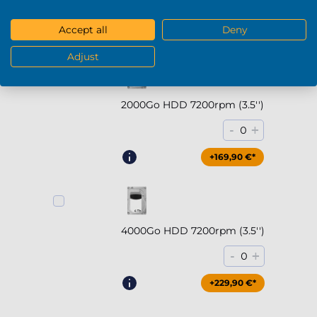
-
+
0
Accept all
Deny
+294,90 €*
Adjust
2000Go HDD 7200rpm (3.5'')
-
+
0
+169,90 €*
4000Go HDD 7200rpm (3.5'')
-
+
0
+229,90 €*