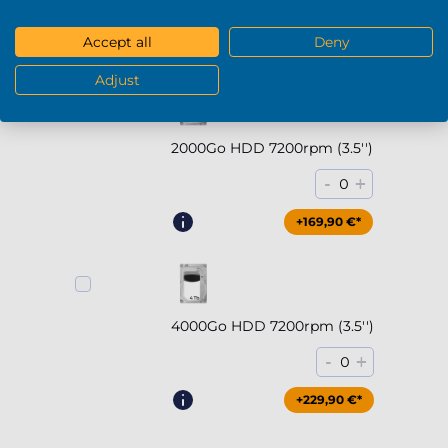
-
+
0
Accept all
Deny
+294,90 €*
Adjust
2000Go HDD 7200rpm (3.5'')
-
+
0
+169,90 €*
4000Go HDD 7200rpm (3.5'')
-
+
0
+229,90 €*