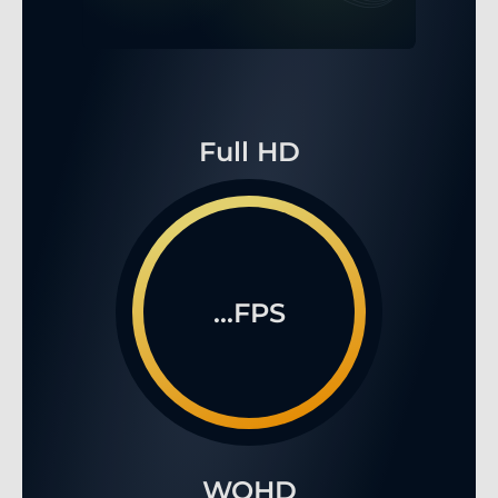
Full HD
...FPS
WQHD