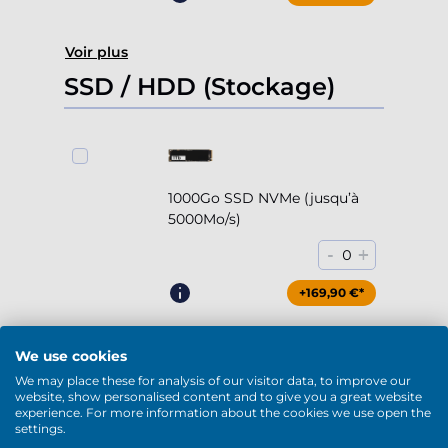
Voir plus
SSD / HDD (Stockage)
1000Go SSD NVMe (jusqu’à
5000Mo/s)
-
+
0
+169,90 €*
We use cookies
We may place these for analysis of our visitor data, to improve our
2000Go SSD NVMe (jusqu’à
website, show personalised content and to give you a great website
experience. For more information about the cookies we use open the
5000Mo/s)
settings.