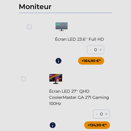
Moniteur
Écran LED 23.6'' Full HD
-
+
0
+164,90 €*
Écran LED 27'' QHD
CoolerMaster GA 271 Gaming
100Hz
-
+
0
+204,90 €*
+134,90 €*