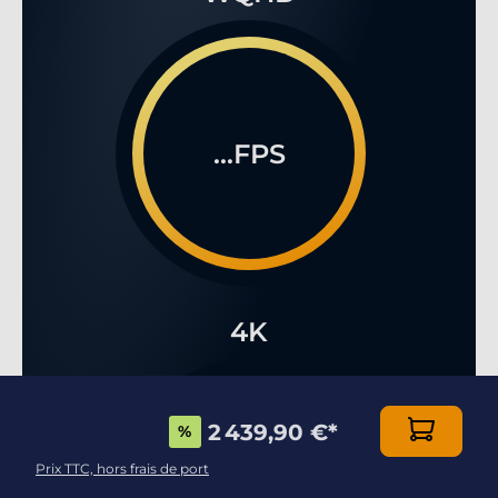
...FPS
4K
2 439,90 €
*
%
Prix TTC, hors frais de port
...FPS