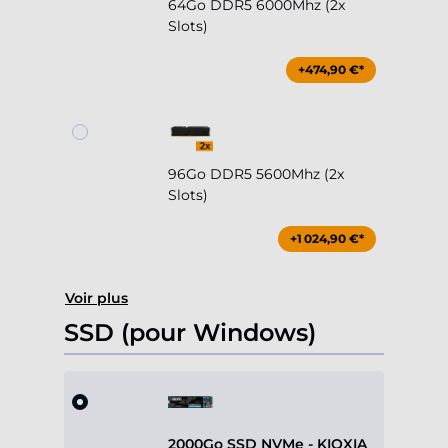
64Go DDR5 6000Mhz (2x
Slots)
+474,90 €*
96Go DDR5 5600Mhz (2x
Slots)
+1 024,90 €*
Voir plus
SSD (pour Windows)
2000Go SSD NVMe - KIOXIA