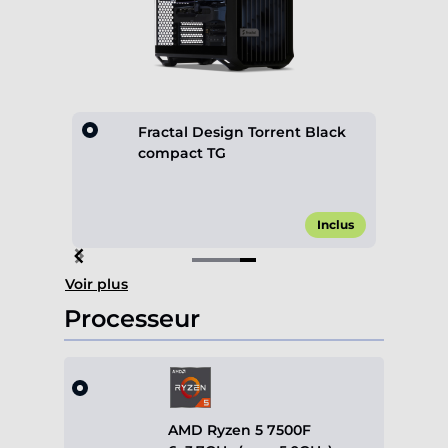
 Black
Fractal Design Torrent Black
compact TG
,00 €*
Inclus
Item
Voir plus
4
of
Processeur
4
AMD Ryzen 5 7500F