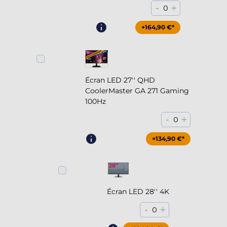
-
+
0
+164,90 €*
Écran LED 27'' QHD
CoolerMaster GA 271 Gaming
100Hz
-
+
0
+204,90 €*
+134,90 €*
Écran LED 28'' 4K
-
+
0