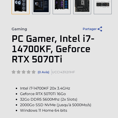
Gaming
Partager
PC Gamer, Intel i7-
14700KF, Geforce
RTX 5070Ti
(0 Avis)
UCCI431I2I1HF
Intel i7-14700KF 20x 3.4GHz
Geforce RTX 5070Ti 16Go
32Go DDR5 5600Mhz (2x Slots)
2000Go SSD NVMe (jusqu’à 5000Mo/s)
Windows 11 Home 64 bits