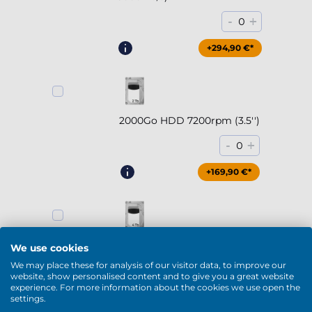
-
+
0
+294,90 €*
2000Go HDD 7200rpm (3.5'')
-
+
0
+169,90 €*
4000Go HDD 7200rpm (3.5'')
We use cookies
We may place these for analysis of our visitor data, to improve our
-
+
0
website, show personalised content and to give you a great website
experience. For more information about the cookies we use open the
+229,90 €*
settings.