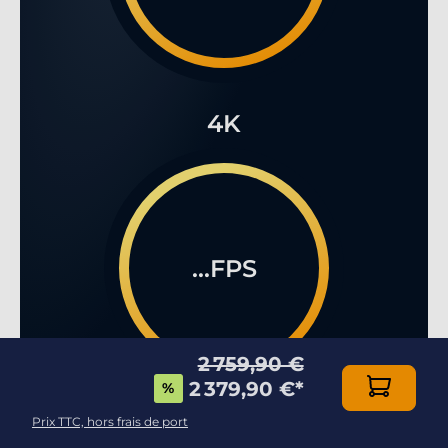
4K
...FPS
2 759,90 €
2 379,90 €
*
%
Prix TTC, hors frais de port