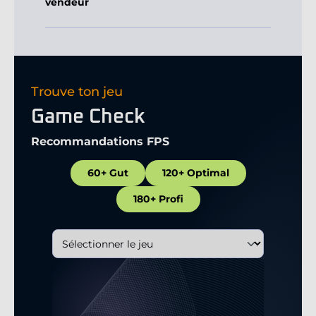
vendeur
Trouve ton jeu
Game Check
Recommandations FPS
60+ Gut
120+ Optimal
180+ Profi