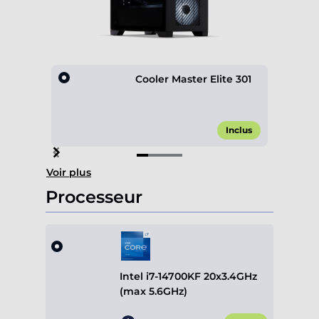
Cooler Master Elite 301
Inclus
Item
Voir plus
1
of
Processeur
4
Intel i7-14700KF 20x3.4GHz
(max 5.6GHz)