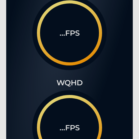
...FPS
WQHD
...FPS