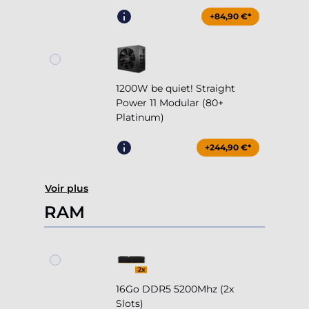
+84,90 €*
1200W be quiet! Straight
Power 11 Modular (80+
Platinum)
+244,90 €*
Voir plus
RAM
16Go DDR5 5200Mhz (2x
Slots)