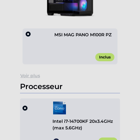
MSI MAG PANO M100R PZ
Inclus
Item
Voir plus
1
of
Processeur
1
Intel i7-14700KF 20x3.4GHz
(max 5.6GHz)