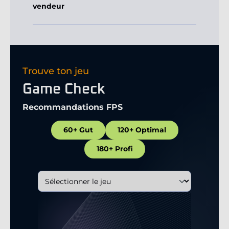
vendeur
Trouve ton jeu
Game Check
Recommandations FPS
60+ Gut
120+ Optimal
180+ Profi