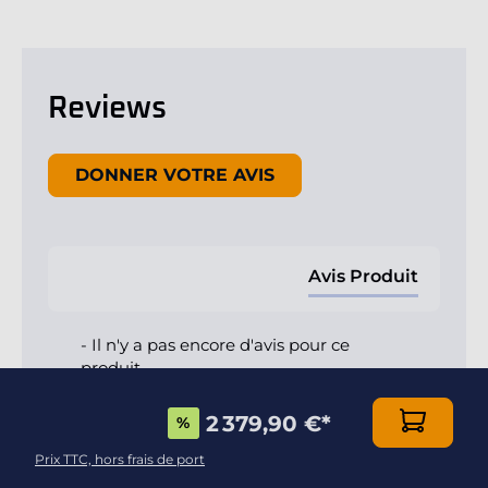
Reviews
New content loaded
DONNER VOTRE AVIS
Avis Produit
- Il n'y a pas encore d'avis pour ce
produit -
Soyez le premier à rédiger un avis
2 379,90 €
*
%
Prix TTC, hors frais de port