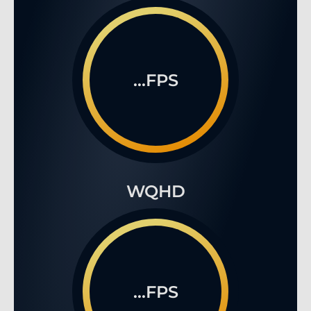
...FPS
WQHD
...FPS