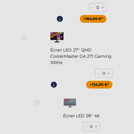
-
+
0
+164,90 €*
Écran LED 27'' QHD
CoolerMaster GA 271 Gaming
100Hz
-
+
0
+204,90 €*
+134,90 €*
Écran LED 28'' 4K
-
+
0