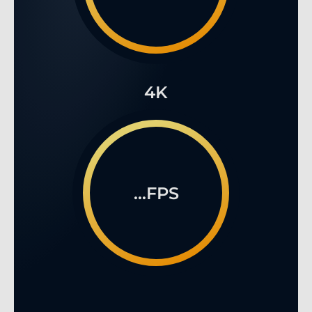
4K
...FPS