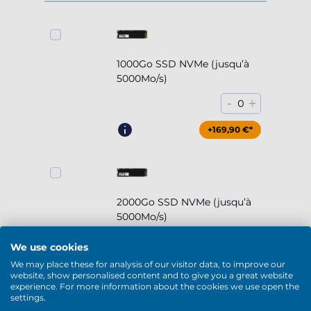
1000Go SSD NVMe (jusqu’à
5000Mo/s)
-
+
0
+169,90 €*
2000Go SSD NVMe (jusqu’à
5000Mo/s)
-
+
0
We use cookies
We may place these for analysis of our visitor data, to improve our
+294,90 €*
website, show personalised content and to give you a great website
experience. For more information about the cookies we use open the
settings.