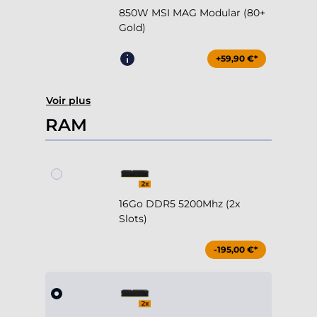
850W MSI MAG Modular (80+
Gold)
+59,90 €*
Voir plus
RAM
16Go DDR5 5200Mhz (2x
Slots)
-195,00 €*