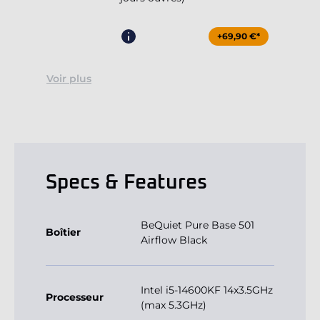
+69,90 €*
Voir plus
Specs & Features
BeQuiet Pure Base 501
Boîtier
Airflow Black
Intel i5-14600KF 14x3.5GHz
Processeur
(max 5.3GHz)