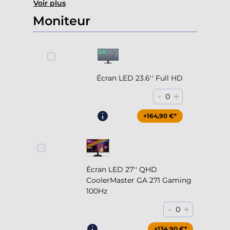
Voir plus
Moniteur
Écran LED 23.6'' Full HD
-
+
0
+164,90 €*
Écran LED 27'' QHD
CoolerMaster GA 271 Gaming
100Hz
-
+
0
+204,90 €*
+134,90 €*