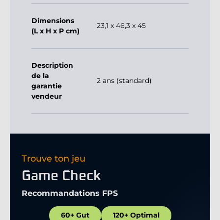
Dimensions
23,1 x 46,3 x 45
(L x H x P cm)
Description
de la
2 ans (standard)
garantie
vendeur
Trouve ton jeu
Game Check
Recommandations FPS
60+ Gut
120+ Optimal