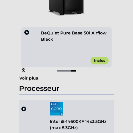
rflow
BeQuiet Pure Base 501 Airflow
Black
,00 €*
Inclus
Item
Voir plus
4
of
Processeur
4
Intel i5-14600KF 14x3.5GHz
(max 5.3GHz)