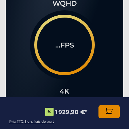
WQHD
...FPS
4K
1 929,90 €
*
%
Prix TTC, hors frais de port