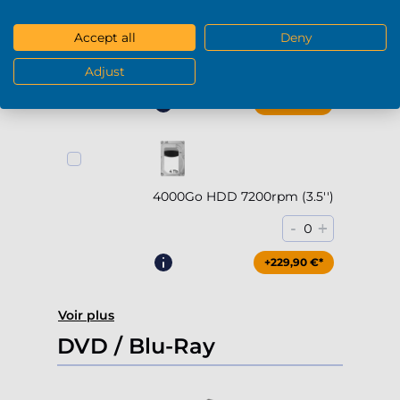
2000Go HDD 7200rpm (3.5'')
Accept all
Deny
-
+
0
Adjust
+169,90 €*
4000Go HDD 7200rpm (3.5'')
-
+
0
+229,90 €*
Voir plus
DVD / Blu-Ray