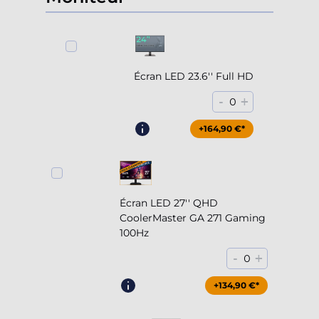
Écran LED 23.6'' Full HD
-
+
0
+164,90 €*
Écran LED 27'' QHD
CoolerMaster GA 271 Gaming
100Hz
-
+
0
+204,90 €*
+134,90 €*