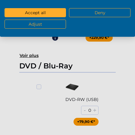
Accept all
Deny
4000Go HDD 7200rpm (3.5'')
Adjust
-
+
0
+229,90 €*
Voir plus
DVD / Blu-Ray
DVD-RW (USB)
-
+
0
+79,90 €*