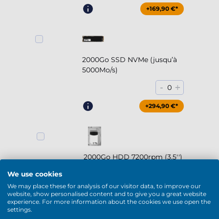
+169,90 €*
2000Go SSD NVMe (jusqu’à
5000Mo/s)
-
+
0
+294,90 €*
2000Go HDD 7200rpm (3.5'')
-
+
0
We use cookies
We may place these for analysis of our visitor data, to improve our
+169,90 €*
website, show personalised content and to give you a great website
experience. For more information about the cookies we use open the
settings.