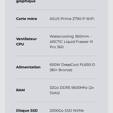
graphique
Carte mère
ASUS Prime Z790-P WiFi
Watercooling 360mm -
Ventilateur
ARCTIC Liquid Freezer III
CPU
Pro 360
650W DeepCool PL650-D
Alimentation
(80+ Bronze)
32Go DDR5 5600Mhz (2x
RAM
Slots)
Disque SSD
2000Go SSD NVMe