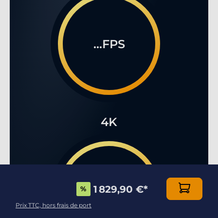
...FPS
4K
1 829,90 €
*
%
...FPS
Prix TTC, hors frais de port