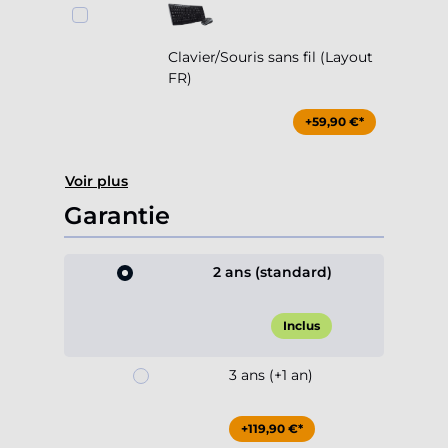
Clavier/Souris sans fil (Layout
FR)
+59,90 €*
Voir plus
Garantie
2 ans (standard)
Inclus
3 ans (+1 an)
+119,90 €*