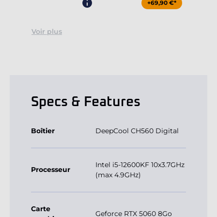
+69,90 €*
Voir plus
Specs & Features
Boîtier
DeepCool CH560 Digital
Intel i5-12600KF 10x3.7GHz
Processeur
(max 4.9GHz)
Carte
Geforce RTX 5060 8Go