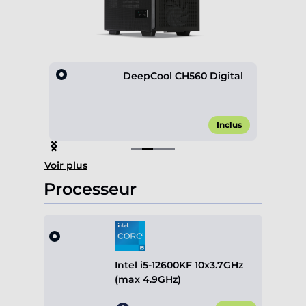
esh
DeepCool CH560 Digital
,00 €*
Inclus
Item
Voir plus
2
of
Processeur
4
Intel i5-12600KF 10x3.7GHz
(max 4.9GHz)