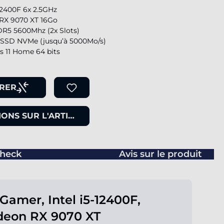
-12400F 6x 2.5GHz
RX 9070 XT 16Go
R5 5600Mhz (2x Slots)
SSD NVMe (jusqu’à 5000Mo/s)
 11 Home 64 bits
RER
ONS SUR L'ARTICLE
heck
Avis sur le produit
Gamer, Intel i5-12400F,
deon RX 9070 XT