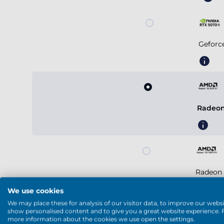
Geforc
Radeon
Radeon 
We use cookies
We may place these for analysis of our visitor data, to improve our websi
show personalised content and to give you a great website experience. 
Voir plus
more information about the cookies we use open the settings.