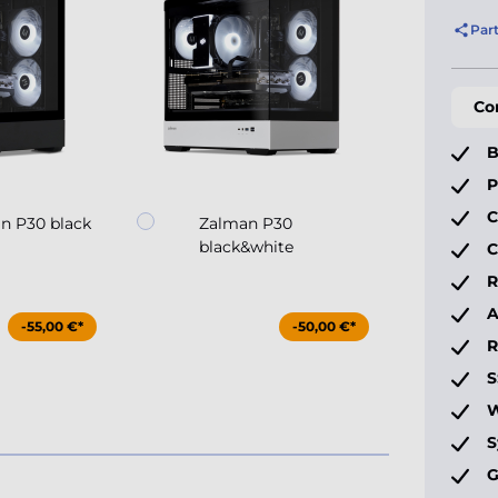
Par
Co
B
P
C
n P30 black
Zalman P30
MS
black&white
110
C
R
A
-55,00 €*
-50,00 €*
S
W
S
G