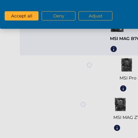
Carte mère
Accept all
Deny
Adjust
MSI MAG B7
MSI Pro
MSI MAG 