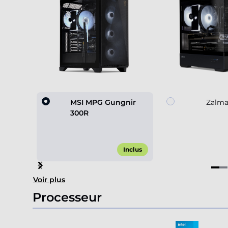
MSI MPG Gungnir
Zalma
300R
Inclus
Item
Voir plus
1
of
Processeur
4