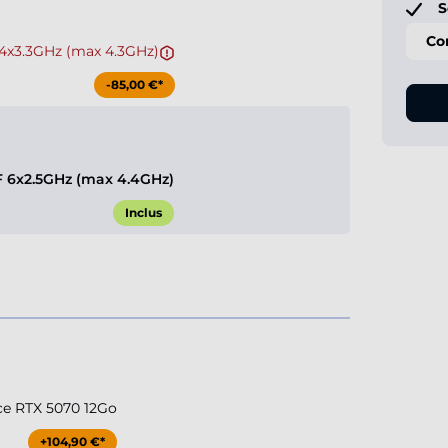
S
Co
F 4x3.3GHz (max 4.3GHz)
-85,00 €*
0F 6x2.5GHz (max 4.4GHz)
Inclus
ce RTX 5070 12Go
+104,90 €*