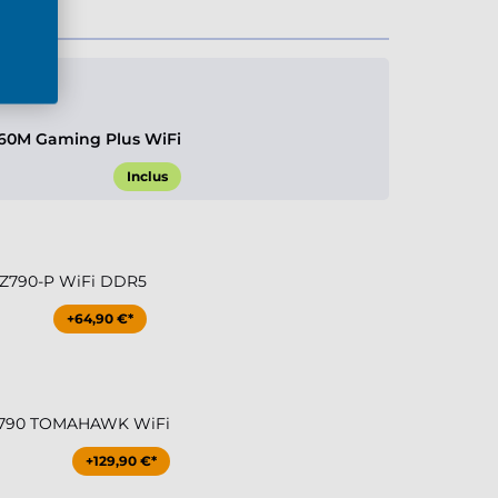
60M Gaming Plus WiFi
Inclus
 Z790-P WiFi DDR5
+64,90 €*
Z790 TOMAHAWK WiFi
+129,90 €*