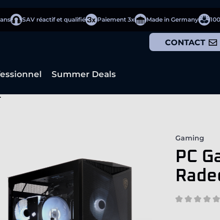
 ans
SAV réactif et qualifié
Paiement 3x
Made in Germany
10
CONTACT
fessionnel
Summer Deals
T
Gaming
PC Ga
Rade