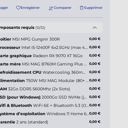
tager
Enregistrer
Comparer
Supprimer
mposants requis
(12/12)
oîtier
MSI MPG Gungnir 300R
0,00 €
rocesseur
Intel i5-12400F 6x2.5GHz (max 4.4GHz)
0,00 €
arte graphique
Radeon RX 9070 XT 16Go
0,00 €
I MPG Gungnir
R
arte mère
MSI MAG B760M Gaming Plus WiFi
0,00 €
efroidissement CPU
Watercooling 360mm - Deepcool LE360 V2 ARGB
0,00 €
limentation
750W MSI MAG Modular (80+ Gold)
0,00 €
-35,00 €*
RAM
32Go DDR5 5600Mhz (2x Slots)
0,00 €
SD (pour Windows)
2000Go SSD NVMe (jusqu’à 5000Mo/s)
0,00 €
ifi & Bluetooth
WiFi 6E + Bluetooth 5.3 (Onboard)
0,00 €
ystème d’exploitation
Windows 11 Home 64 bits FR
0,00 €
arantie
2 ans (standard)
0,00 €