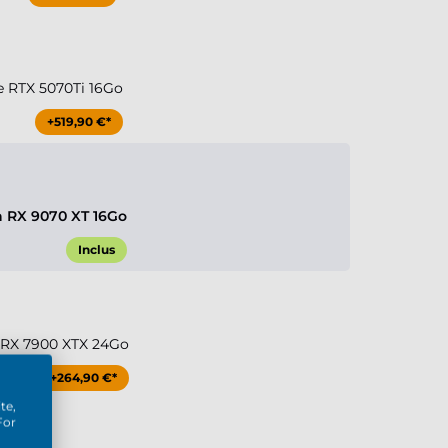
e RTX 5070Ti 16Go
+519,90 €*
 RX 9070 XT 16Go
Inclus
RX 7900 XTX 24Go
+264,90 €*
te,
For