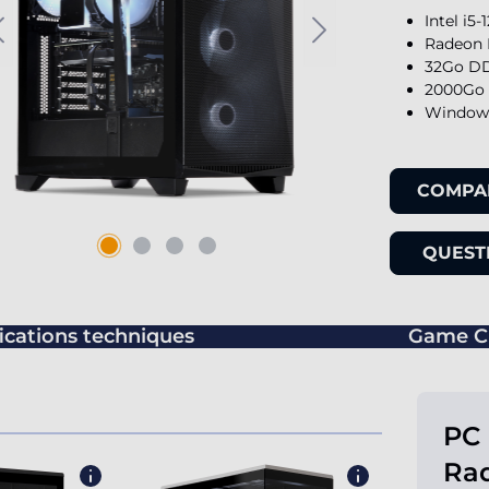
Intel i5
Radeon 
32Go DD
2000Go 
Windows
COMPA
QUESTI
ications techniques
Game C
PC 
Ra