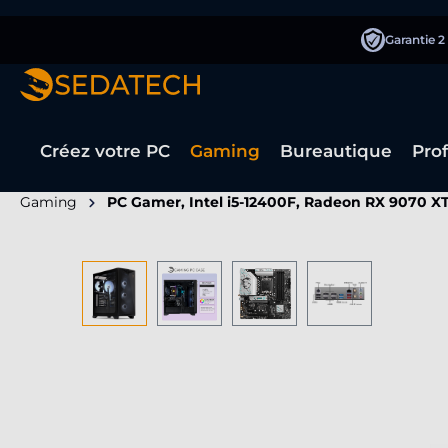
recherche
Passer à la navigation principale
Garantie 2
Créez votre PC
Gaming
Bureautique
Pro
Gaming
PC Gamer, Intel i5-12400F, Radeon RX 9070 X
Ignorer la galerie d'images