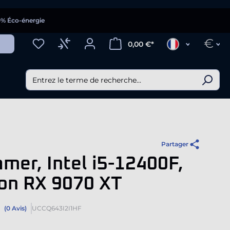
0% Éco-énergie
€
0,00 €*
Partager
mer, Intel i5-12400F,
on RX 9070 XT
(0 Avis)
UCCQ643I2I1HF