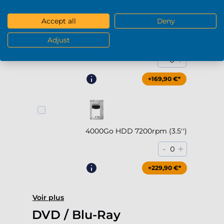
Accept all
Deny
Adjust
2000Go HDD 7200rpm (3.5'')
-
+
0
+169,90 €*
4000Go HDD 7200rpm (3.5'')
-
+
0
+229,90 €*
Voir plus
DVD / Blu-Ray