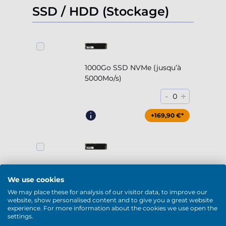
SSD / HDD (Stockage)
1000Go SSD NVMe (jusqu’à
5000Mo/s)
-
+
0
+169,90 €*
2000Go SSD NVMe (jusqu’à
5000Mo/s)
We use cookies
We may place these for analysis of our visitor data, to improve our
-
+
0
website, show personalised content and to give you a great website
experience. For more information about the cookies we use open the
+294,90 €*
settings.