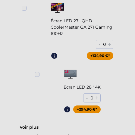
Écran LED 27'' QHD
CoolerMaster GA 271 Gaming
100Hz
-
+
0
+204,90 €*
+134,90 €*
Écran LED 28'' 4K
-
+
0
+294,90 €*
Voir plus