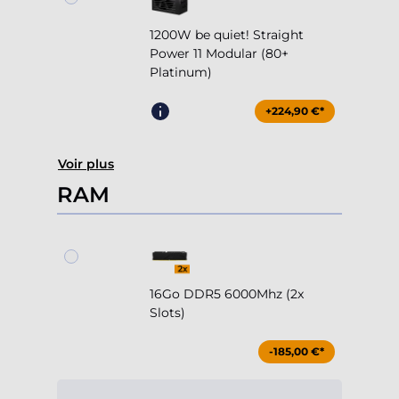
1200W be quiet! Straight
Power 11 Modular (80+
Platinum)
+224,90 €*
Voir plus
RAM
16Go DDR5 6000Mhz (2x
Slots)
-185,00 €*