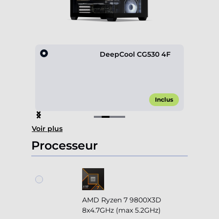
gital
DeepCool CG530 4F
,90 €*
Inclus
Item
Voir plus
2
of
Processeur
4
AMD Ryzen 7 9800X3D
8x4.7GHz (max 5.2GHz)