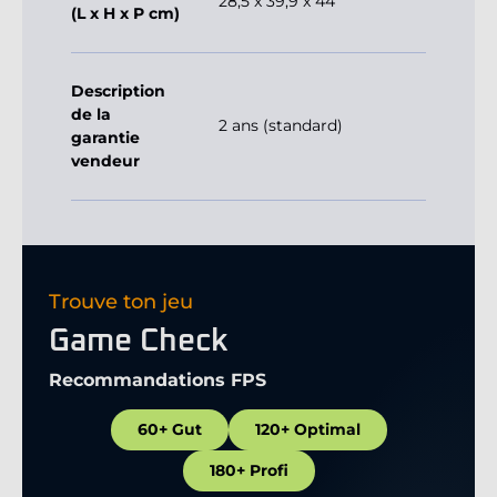
28,5 x 39,9 x 44
(L x H x P cm)
Description
de la
2 ans (standard)
garantie
vendeur
Trouve ton jeu
Game Check
Recommandations FPS
60+ Gut
120+ Optimal
180+ Profi