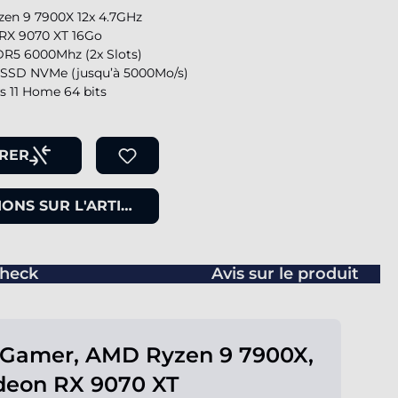
en 9 7900X 12x 4.7GHz
RX 9070 XT 16Go
R5 6000Mhz (2x Slots)
SSD NVMe (jusqu’à 5000Mo/s)
 11 Home 64 bits
RER
ONS SUR L'ARTICLE
heck
Avis sur le produit
 Gamer, AMD Ryzen 9 7900X,
deon RX 9070 XT