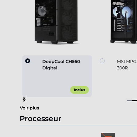
60
DeepCool CH560
MSI MPG
Digital
300R
,00 €*
Inclus
Item
Voir plus
2
of
Processeur
4