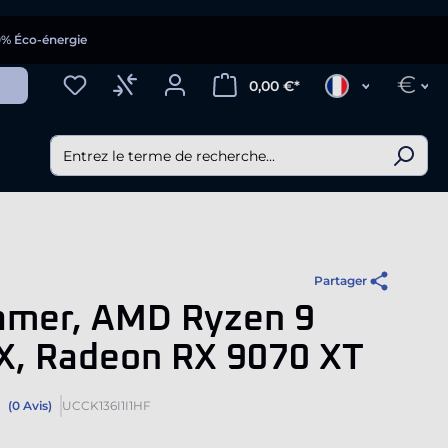
0% Éco-énergie
€
0,00 €*
Partager
amer, AMD Ryzen 9
X, Radeon RX 9070 XT
(0 Avis)
UCCK136I1I1HF