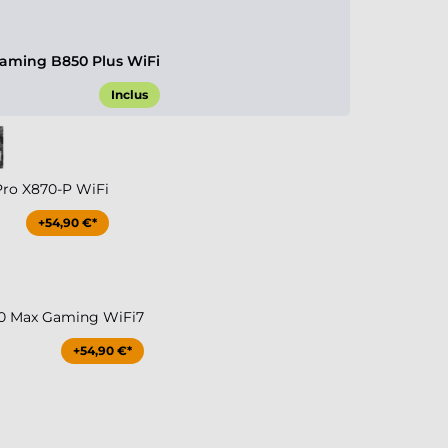
aming B850 Plus WiFi
Inclus
Pro X870-P WiFi
+54,90 €*
0 Max Gaming WiFi7
+54,90 €*