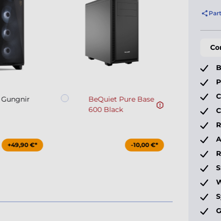
Par
Co
B
P
C
 Gungnir
BeQuiet Pure Base
600 Black
C
R
A
+49,90 €*
-10,00 €*
S
W
S
G