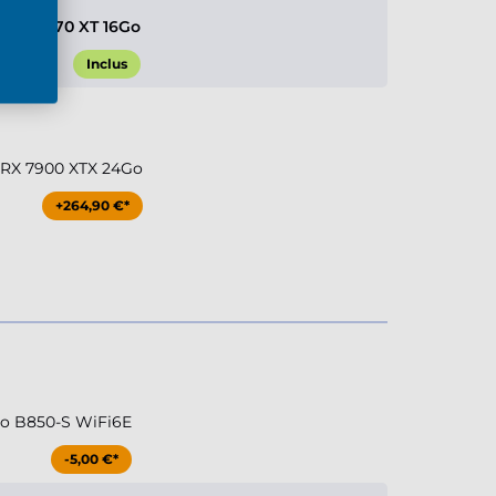
 RX 9070 XT 16Go
Inclus
RX 7900 XTX 24Go
+264,90 €*
ro B850-S WiFi6E
-5,00 €*