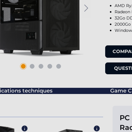
AMD Ryz
Radeon 
32Go DD
2000Go 
Windows
COMPA
QUESTI
ications techniques
Game C
PC
Ra