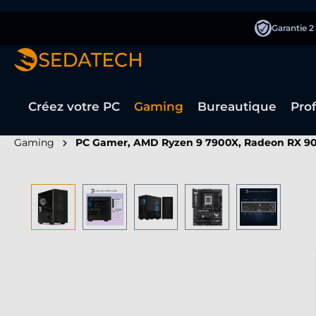
recherche
Passer à la navigation principale
Garantie 2
Créez votre PC
Gaming
Bureautique
Pro
Gaming
PC Gamer, AMD Ryzen 9 7900X, Radeon RX 9
Ignorer la galerie d'images