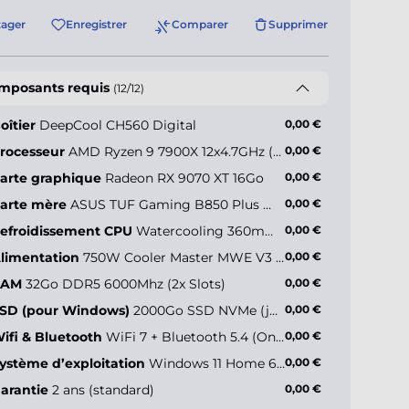
tager
Enregistrer
Comparer
Supprimer
mposants requis
(12/12)
oîtier
DeepCool CH560 Digital
0,00 €
rocesseur
AMD Ryzen 9 7900X 12x4.7GHz (max 5.6GHz)
0,00 €
arte graphique
Radeon RX 9070 XT 16Go
0,00 €
arte mère
ASUS TUF Gaming B850 Plus WiFi
0,00 €
efroidissement CPU
Watercooling 360mm - ARCTIC Liquid Freezer III Pro 360
0,00 €
limentation
750W Cooler Master MWE V3 (80+ Gold)
0,00 €
RAM
32Go DDR5 6000Mhz (2x Slots)
0,00 €
SD (pour Windows)
2000Go SSD NVMe (jusqu’à 5000Mo/s)
0,00 €
ifi & Bluetooth
WiFi 7 + Bluetooth 5.4 (Onboard)
0,00 €
ystème d’exploitation
Windows 11 Home 64 bits FR
0,00 €
arantie
2 ans (standard)
0,00 €