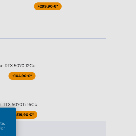
+299,90 €*
ce RTX 5070 12Go
+104,90 €*
e RTX 5070Ti 16Go
+519,90 €*
te,
For