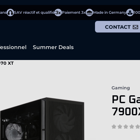
 ans
SAV réactif et qualifié
Paiement 3x
Made in Germany
10
CONTACT
fessionnel
Summer Deals
070 XT
Gaming
PC G
7900