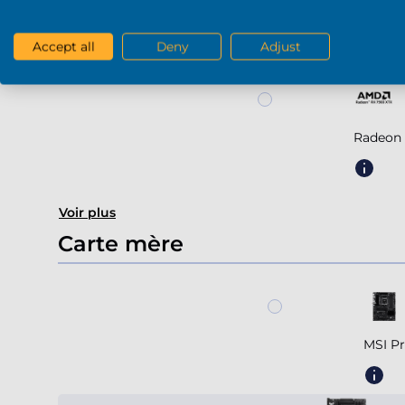
Radeon
Accept all
Deny
Adjust
Radeon 
Voir plus
Carte mère
MSI P