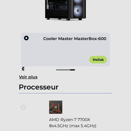
D600
Cooler Master MasterBox-600
,00 €*
Inclus
Item
Voir plus
4
of
Processeur
4
AMD Ryzen 7 7700X
8x4.5GHz (max 5.4GHz)