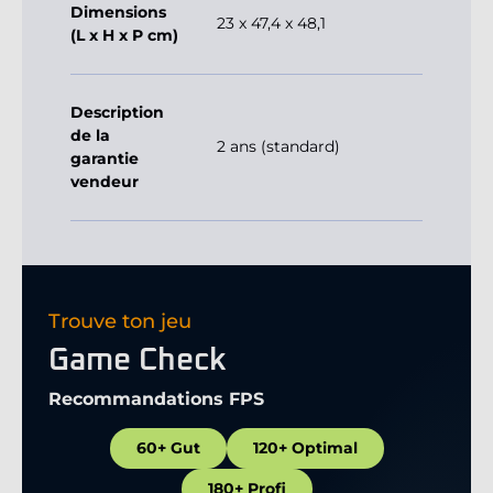
Dimensions
23 x 47,4 x 48,1
(L x H x P cm)
Description
de la
2 ans (standard)
garantie
vendeur
Trouve ton jeu
Game Check
Recommandations FPS
60+ Gut
120+ Optimal
180+ Profi