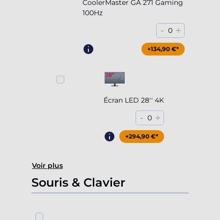
CoolerMaster GA 271 Gaming
100Hz
-
+
0
+204,90 €*
+134,90 €*
Écran LED 28'' 4K
-
+
0
+294,90 €*
Voir plus
Souris & Clavier