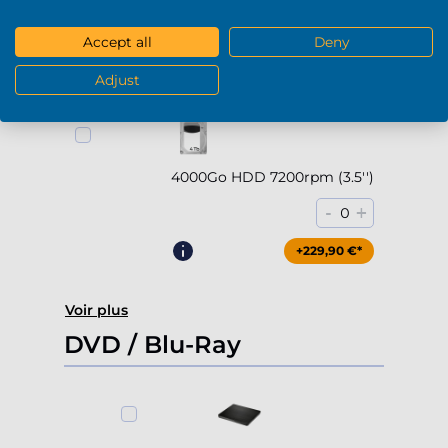
-
+
0
Accept all
Deny
+169,90 €*
Adjust
4000Go HDD 7200rpm (3.5'')
-
+
0
+229,90 €*
Voir plus
DVD / Blu-Ray