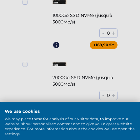
1000Go SSD NVMe (jusqu’à
5000Mo/s)
-
+
0
+169,90 €*
2000Go SSD NVMe (jusqu’à
5000Mo/s)
-
+
0
+294,90 €*
We use cookies
We may place these for analysis of our visitor data, to improve our
website, show personalised content and to give you a great website
experience. For more information about the cookies we use open the
settings.
2000Go HDD 7200rpm (3.5'')