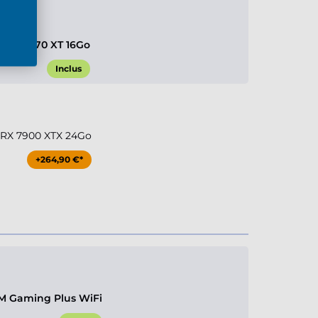
 RX 9070 XT 16Go
Inclus
RX 7900 XTX 24Go
+264,90 €*
M Gaming Plus WiFi