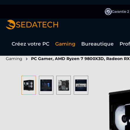
recherche
Passer à la navigation principale
Garantie 2
Créez votre PC
Gaming
Bureautique
Pro
Gaming
PC Gamer, AMD Ryzen 7 9800X3D, Radeon RX
Ignorer la galerie d'images