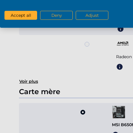
Accept all
Deny
Adjust
Radeon
Radeon 
Voir plus
Carte mère
MSI B650