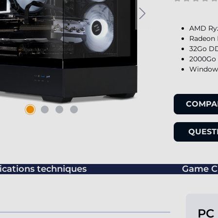
AMD Ryz
Radeon 
32Go DD
2000Go 
Windows
COMPA
QUESTI
ications techniques
Game C
PC