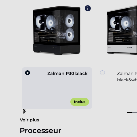
Zalman P30 black
Zalman 
black&wh
Inclus
Item
Voir plus
1
of
Processeur
4