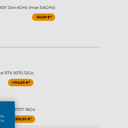
0X 12x4.4GHz (max 5.6GHz)
-50,00 €*
ce RTX 5070 12Go
+104,90 €*
e RTX 5070Ti 16Go
te,
+519,90 €*
For