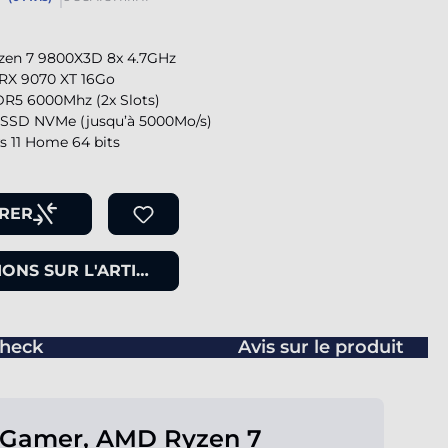
en 7 9800X3D 8x 4.7GHz
RX 9070 XT 16Go
R5 6000Mhz (2x Slots)
SSD NVMe (jusqu’à 5000Mo/s)
 11 Home 64 bits
RER
ONS SUR L'ARTICLE
heck
Avis sur le produit
 Gamer, AMD Ryzen 7