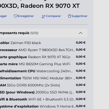
00X3D, Radeon RX 9070 XT
tager
Enregistrer
Comparer
Supprimer
mposants requis
(12/12)
oîtier
Zalman P30 black
0,00 €
rocesseur
AMD Ryzen 7 9800X3D 8x4.7GHz (max 5.2GHz)
0,00 €
arte graphique
Radeon RX 9070 XT 16Go
0,00 €
ler Master
sterBox 600
arte mère
MSI B650M Gaming Plus WiFi
0,00 €
efroidissement CPU
Watercooling 240mm - Deepcool LE240 V2 ARGB
0,00 €
limentation
750W MSI MAG Modular (80+ Gold)
0,00 €
0,00 €*
RAM
32Go DDR5 6000Mhz (2x Slots)
0,00 €
SD (pour Windows)
2000Go SSD NVMe (jusqu’à 5000Mo/s)
0,00 €
ifi & Bluetooth
WiFi 6E + Bluetooth 5.3 (Onboard)
0,00 €
ystème d’exploitation
Windows 11 Home 64 bits FR
0,00 €