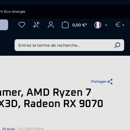
0% Éco-énergie
€
0,00 €*
Partager
amer, AMD Ryzen 7
X3D, Radeon RX 9070
(0 Avis)
UCCA737I1I1HF