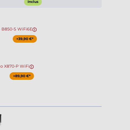
Inclus
o B850-S WiFi6E
+39,90 €*
ro X870-P WiFi
+89,90 €*