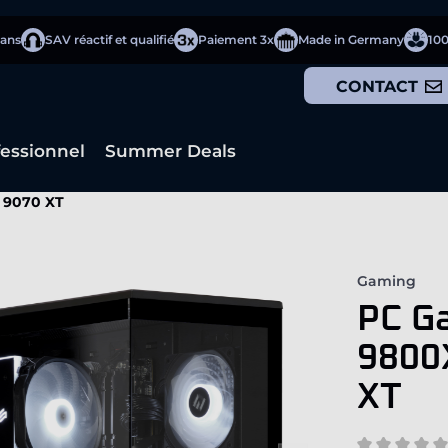
 ans
SAV réactif et qualifié
Paiement 3x
Made in Germany
10
CONTACT
fessionnel
Summer Deals
 9070 XT
Gaming
PC G
9800
XT