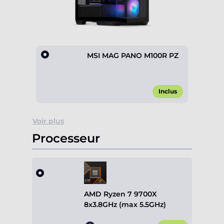
MSI MAG PANO M100R PZ
Inclus
Item
Voir plus
1
of
Processeur
1
AMD Ryzen 7 9700X
8x3.8GHz (max 5.5GHz)