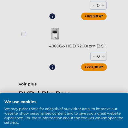
-
+
0
+169,90 €*
4000Go HDD 7200rpm (3.5'')
-
+
0
+229,90 €*
Voir plus
DVD / Blu-Ray
We use cookies
We may place these for analysis of our visitor data, to improve our
website, show personalised content and to give you a great website
experience. For more information about the cookies we use open the
settings.
DVD-RW (USB)