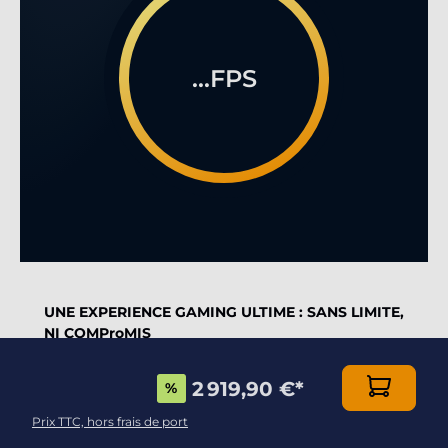
...FPS
UNE EXPERIENCE GAMING ULTIME : SANS LIMITE,
NI COMProMIS
Dotée d'un boitier de grande qualité et d'une
2 919,90 €
*
%
puissance à couper le souffle, cette configuration
gaming est le must pour le Gamer intransigeant.
Prix TTC, hors frais de port