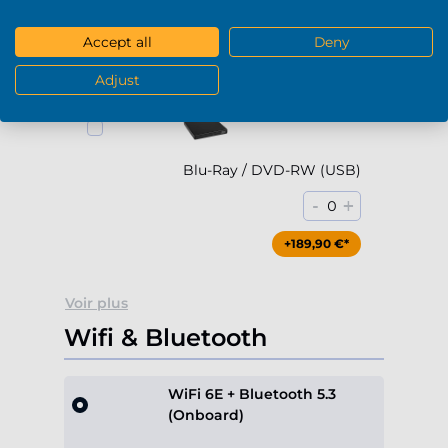
-
+
0
Accept all
Deny
+79,90 €*
Adjust
Blu-Ray / DVD-RW (USB)
-
+
0
+189,90 €*
Voir plus
Wifi & Bluetooth
WiFi 6E + Bluetooth 5.3
(Onboard)