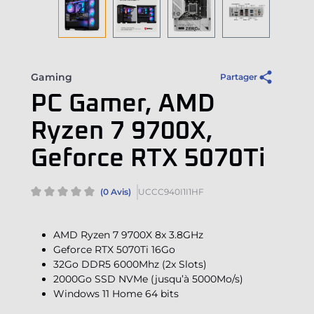
Gaming
Partager
PC Gamer, AMD
Ryzen 7 9700X,
Geforce RTX 5070Ti
(0 Avis)
UCCC940I1I1HF
AMD Ryzen 7 9700X 8x 3.8GHz
Geforce RTX 5070Ti 16Go
32Go DDR5 6000Mhz (2x Slots)
2000Go SSD NVMe (jusqu’à 5000Mo/s)
Windows 11 Home 64 bits