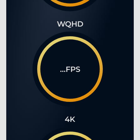
WQHD
...FPS
4K