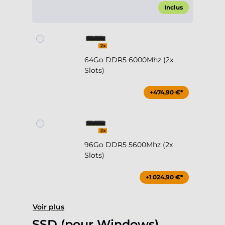
Inclus
64Go DDR5 6000Mhz (2x
Slots)
+474,90 €*
96Go DDR5 5600Mhz (2x
Slots)
+1 024,90 €*
Voir plus
SSD (pour Windows)