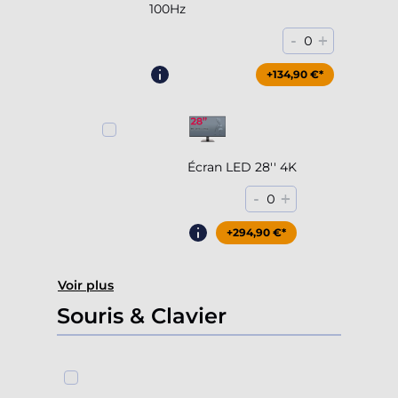
100Hz
-
+
0
+204,90 €*
+134,90 €*
Écran LED 28'' 4K
-
+
0
+294,90 €*
Voir plus
Souris & Clavier