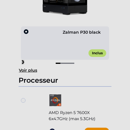
Zalman P30 black
Inclus
Item
Voir plus
1
of
Processeur
4
AMD Ryzen 5 7600X
6x4.7GHz (max 5.3GHz)