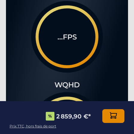
...FPS
WQHD
2 859,90 €
*
%
...FPS
Prix TTC, hors frais de port