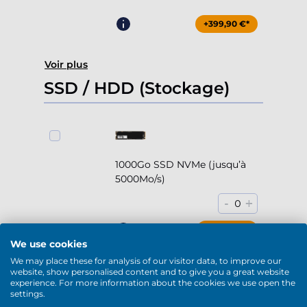
+399,90 €*
Voir plus
SSD / HDD (Stockage)
1000Go SSD NVMe (jusqu’à
5000Mo/s)
-
+
0
+169,90 €*
We use cookies
We may place these for analysis of our visitor data, to improve our
website, show personalised content and to give you a great website
experience. For more information about the cookies we use open the
settings.
2000Go SSD NVMe (jusqu’à