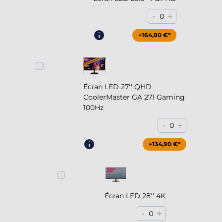
-
+
0
+164,90 €*
Écran LED 27'' QHD
CoolerMaster GA 271 Gaming
100Hz
-
+
0
+204,90 €*
+134,90 €*
Écran LED 28'' 4K
-
+
0