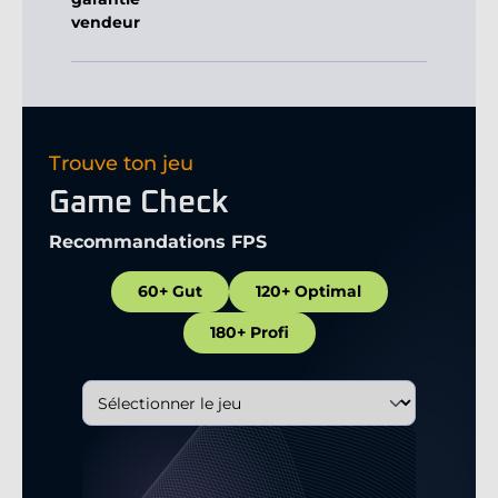
vendeur
Trouve ton jeu
Game Check
Recommandations FPS
60+ Gut
120+ Optimal
180+ Profi