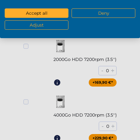
5000Mo/s)
Accept all
Deny
-
+
0
Adjust
+294,90 €*
2000Go HDD 7200rpm (3.5'')
-
+
0
+169,90 €*
4000Go HDD 7200rpm (3.5'')
-
+
0
+229,90 €*