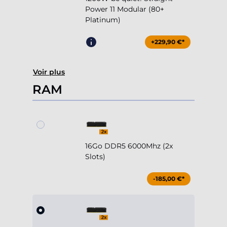
Power 11 Modular (80+
Platinum)
+229,90 €*
Voir plus
RAM
16Go DDR5 6000Mhz (2x
Slots)
-185,00 €*