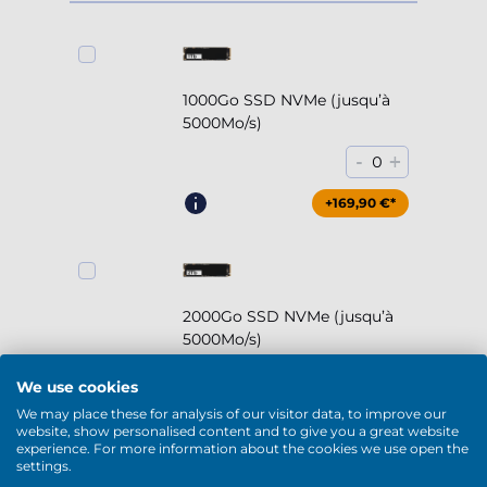
1000Go SSD NVMe (jusqu’à
5000Mo/s)
-
+
0
+169,90 €*
2000Go SSD NVMe (jusqu’à
5000Mo/s)
-
+
0
We use cookies
We may place these for analysis of our visitor data, to improve our
+294,90 €*
website, show personalised content and to give you a great website
experience. For more information about the cookies we use open the
settings.