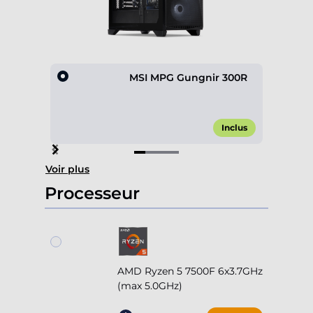
MSI MPG Gungnir 300R
Inclus
Item
Voir plus
1
of
Processeur
4
AMD Ryzen 5 7500F 6x3.7GHz
(max 5.0GHz)