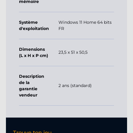
mémoire
Système
Windows 11 Home 64 bits
d'exploitation
FR
Dimensions
23,5 x 51 x 50,5
(L x H x P cm)
Description
de la
2 ans (standard)
garantie
vendeur
Trouve ton jeu