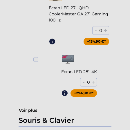
Écran LED 27'' QHD
CoolerMaster GA 271 Gaming
100Hz
-
+
0
+204,90 €*
+134,90 €*
Écran LED 28'' 4K
-
+
0
+294,90 €*
Voir plus
Souris & Clavier