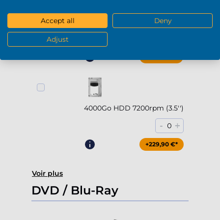
2000Go HDD 7200rpm (3.5'')
Accept all
Deny
-
+
0
Adjust
+169,90 €*
4000Go HDD 7200rpm (3.5'')
-
+
0
+229,90 €*
Voir plus
DVD / Blu-Ray