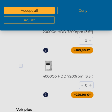
+294,90 €*
Accept all
Deny
Adjust
2000Go HDD 7200rpm (3.5'')
-
+
0
+169,90 €*
4000Go HDD 7200rpm (3.5'')
-
+
0
+229,90 €*
Voir plus