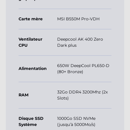
Carte mère
MSI B550M Pro-VDH
Ventilateur
Deepcool AK 400 Zero
CPU
Dark plus
650W DeepCool PL650-D
Alimentation
(80+ Bronze)
32Go DDR4 3200Mhz (2x
RAM
Slots)
Disque SSD
1000Go SSD NVMe
Système
(jusqu’à 5000Mo/s)