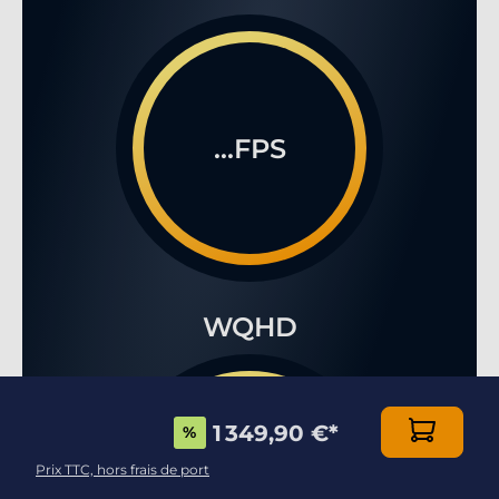
...FPS
WQHD
1 349,90 €
*
%
Prix TTC, hors frais de port
...FPS