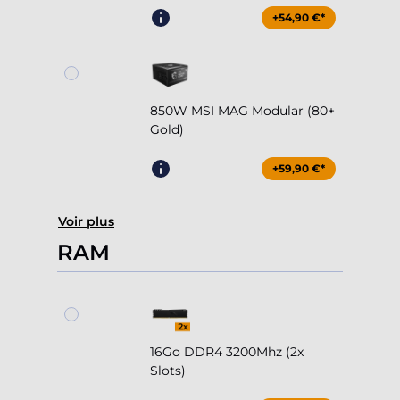
+54,90 €*
850W MSI MAG Modular (80+
Gold)
+59,90 €*
Voir plus
RAM
16Go DDR4 3200Mhz (2x
Slots)