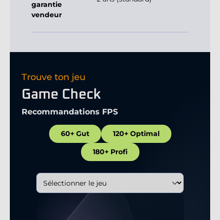
garantie
vendeur
Trouve ton jeu
Game Check
Recommandations FPS
60+ Gut
120+ Optimal
180+ Profi