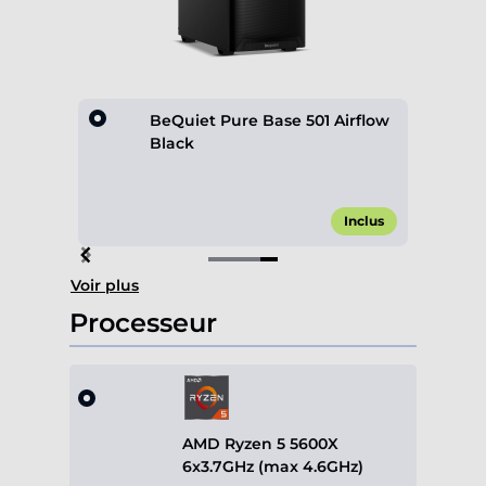
rflow
BeQuiet Pure Base 501 Airflow
Black
,00 €*
Inclus
Item
Voir plus
4
of
Processeur
4
AMD Ryzen 5 5600X
6x3.7GHz (max 4.6GHz)