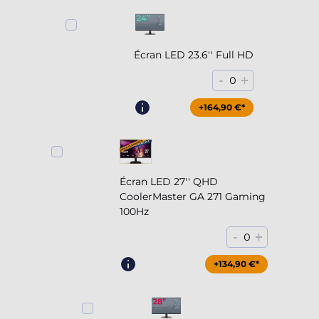
Écran LED 23.6'' Full HD
-
+
0
+164,90 €*
Écran LED 27'' QHD
CoolerMaster GA 271 Gaming
100Hz
-
+
0
+204,90 €*
+134,90 €*