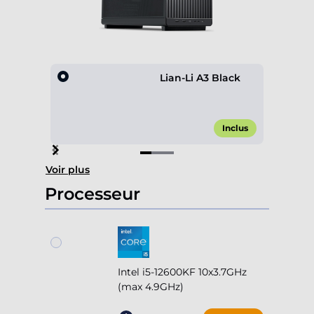
Lian-Li A3 Black
Inclus
Item
Voir plus
1
of
Processeur
3
Intel i5-12600KF 10x3.7GHz
(max 4.9GHz)