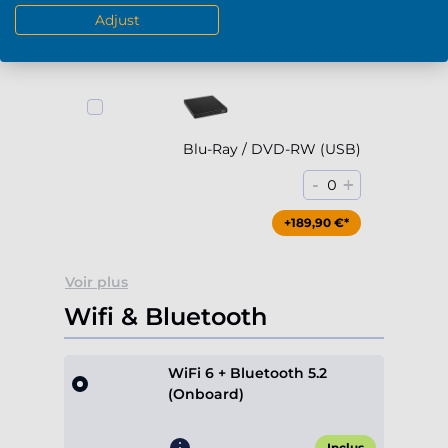
-
+
0
Adjust
+79,90 €*
Blu-Ray / DVD-RW (USB)
-
+
0
+189,90 €*
Voir plus
Wifi & Bluetooth
WiFi 6 + Bluetooth 5.2
(Onboard)
Inclus