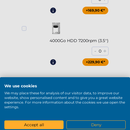
+169,90 €*
4000Go HDD 7200rpm (3.5'')
-
+
0
+229,90 €*
Voir plus
We use cookies
DVD / Blu-Ray
We may place these for analysis of our visitor data, to improve our
website, show personalised content and to give you a great website
experience. For more information about the cookies we use open the
settings.
DVD-RW (USB)
Accept all
Deny