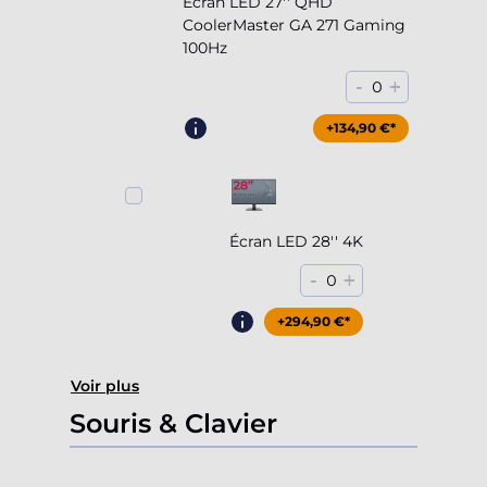
Écran LED 27'' QHD
CoolerMaster GA 271 Gaming
100Hz
-
+
0
+204,90 €*
+134,90 €*
Écran LED 28'' 4K
-
+
0
+294,90 €*
Voir plus
Souris & Clavier